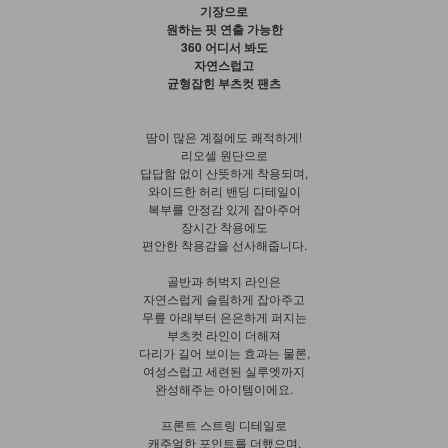
기장으로
원하는 핏 연출 가능한
360 어디서 봐도
자연스럽고
균형잡힌 부츠컷 팬츠
땀이 많은 계절에도 쾌적하게!
리오셀 원단으로
답답함 없이 산뜻하게 착용되며,
와이드한 허리 밴딩 디테일이
복부를 안정감 있게 잡아주어
장시간 착용에도
편안한 착용감을 선사해줍니다.
골반과 허벅지 라인은
자연스럽게 슬림하게 잡아주고
무릎 아래부터 은은하게 퍼지는
부츠컷 라인이 더해져
다리가 길어 보이는 효과는 물론,
여성스럽고 세련된 실루엣까지
완성해주는 아이템이에요.
프론트 스트링 디테일로
캐주얼한 포인트를 더했으며,