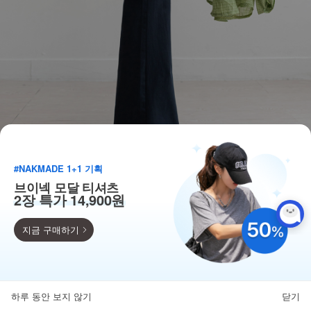
#NAKMADE 1+1 기획
브이넥 모달 티셔츠
2장 특가 14,900원
지금 구매하기
득템찬스
단독 한정수량 특가!
하루 동안 보지 않기
닫기
뒤로가기
카테고리
홈
찜
마이페이지