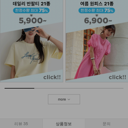
NK61-BS-3/니스 캔버스 에코백_YN
24,900
NKA52-AI-1/모던 라인 포인트 반지
_HJ
7,900
more
리뷰
35
상품정보
문의