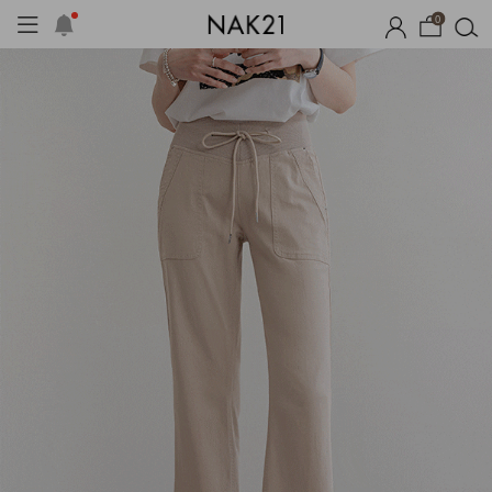
0
체제작
여름 잠옷
장마템 기획전
오늘출발
시즌오