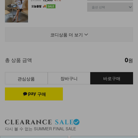
NK61-TS-9/젠틀윈 거즈 체크 셔츠
_HR
코디상품 더 보기
26,900
0
NK62-TS-14/조이풀 반팔+헤어밴드
총 상품 금액
원
세트_ HR
11,900
장바구니
바로구매
관심상품
DM61-J-04/배럴 소프트 가디건_DY
24,900
DM61-T-07/위너 볼륨 업 패드 나시
_HR
다시 볼 수 없는 SUMMER FINAL SALE
14,900