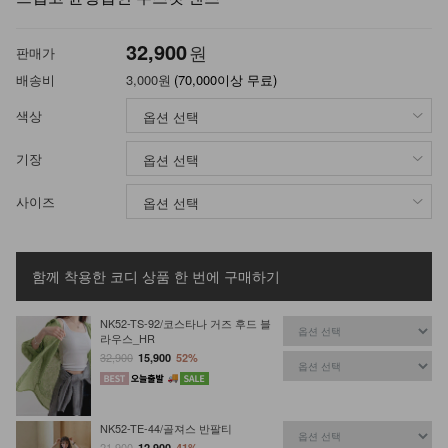
32,900
원
판매가
배송비
3,000원
(70,000이상 무료)
색상
기장
사이즈
함께 착용한 코디 상품
한 번에 구매하기
NK52-TS-92/코스타나 거즈 후드 블
라우스_HR
32,900
15,900
52%
NK52-TE-44/골져스 반팔티
21,900
12,900
41%