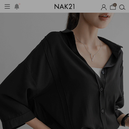
0
체제작
여름 잠옷
장마템 기획전
오늘출발
시즌오