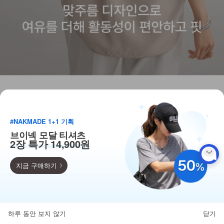
#NAKMADE 1+1 기획
브이넥 모달 티셔츠
2장 특가 14,900원
지금 구매하기
득템찬스
단독 한정수량 특가!
하루 동안 보지 않기
닫기
뒤로가기
카테고리
홈
찜
마이페이지