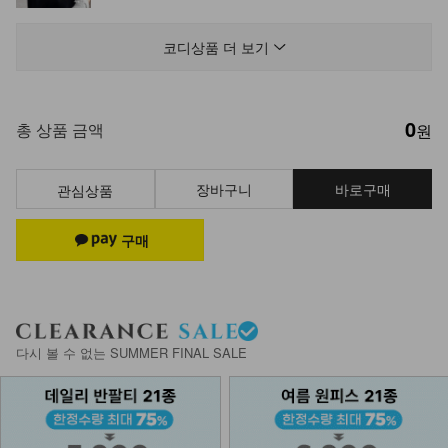
DM62-P-22/보크 리오셀와이드데님
팬츠_DY
코디상품 더 보기
34,900
32,460
7%
0
DM41-T-35/아라비아 롱 패드 나시
총 상품 금액
원
+DM41-T-36/나오미
14,900
장바구니
바로구매
관심상품
KOA-P-11/치마속바지
9,900
7,900
20%
NK02-A-10/슬림브이 목걸이_DY
다시 볼 수 없는 SUMMER FINAL SALE
9,900
DM61-BT-01/비블 골드 소가죽 벨트