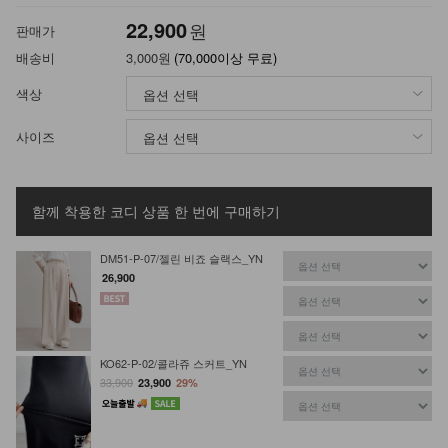
22,900
원
판매가
배송비
3,000원
(70,000이상 무료)
색상
사이즈
함께 착용한 코디 상품
한 번에 구매하기
DM51-P-07/젤린 비죠 슬랙스_YN
26,900
KO62-P-02/콜라쥬 스커트_YN
33,900
23,900
29%