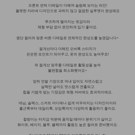
프론트 핀턱 디테일이 더해져 슬림해 보이는 라인!
플랫한 카라넥 디자인으로 과하지 않고 깔끔한 실루엣이 완성돼요
루즈하게 떨어지는 핏감이라
체형 부담 없이 편안하게 입기 좋아요.
원단 컬러와 맞춘 버튼 디테일로 전체적인 완성도를 높였답니다~
절개선마다 더해진 오버록 스티치가
은은한 포인트가 되어주고, 옷의 완성도도 높여주죠!
뒤 절개선 맞주름 디테일로 활동성을 높여
불편함을 최소화했어요~
앞뒤 언발 기장으로 꺼내 입어도 자연스럽고
살짝만 넣어도 멋스럽게 연출되고
힙을 가볍게 덮는 기장감은 체형 커버에도 효과적이에요.
데님, 슬랙스, 스커트 어디에나 쉽게 어우러지는 디자인이이라
출근룩부터 데일리룩, 모임룩까지 다양하게 활용하기 좋아요.
찰랑이는 터치감 덕분에 움직일 때마다 분위기가 살아고
화이트, 베이지, 블루, 블랙까지 활용도 높은 컬러로 준비했어요.