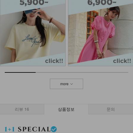
_HR
27,900
NKA52-AI-1/모던 라인 포인트 반지
_HJ
7,900
DM61-BG-03/에퓨르 체인 빅 숄더백
_HR
27,900
more
DM61-BT-02/실린 소가죽 벨트_HR
27,900
리뷰
16
상품정보
문의