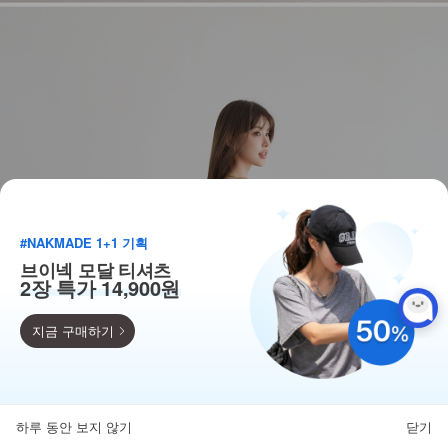
#NAKMADE 1+1 기획
브이넥 모달 티셔츠
2장 특가 14,900원
지금 구매하기
득템찬스
단독 한정수량 특가!
하루 동안 보지 않기
닫기
뒤로가기
카테고리
홈
찜
마이페이지