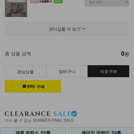
KOA-O-01/속치마끈원피스
9,900
6,900
30%
코디상품 더 보기
0
NK84-A-1/보정속옷
총 상품 금액
원
9,900
7,900
20%
장바구니
바로구매
관심상품
나시 1+1+1
22,700
12,900
43%
KOA-T-12/나시에이비
다시 볼 수 없는 SUMMER FINAL SALE
13,900
8,900
36%