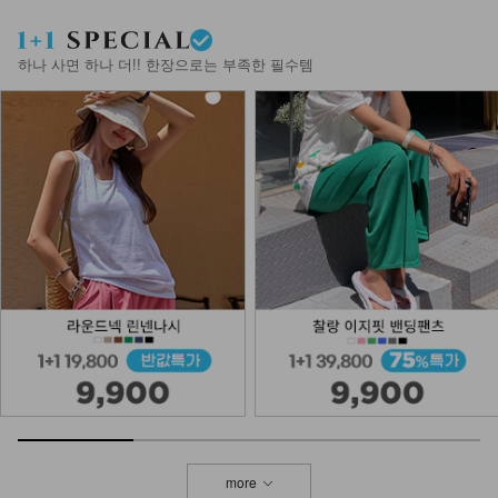
DM41-T-35/아라비아 롱 패드 나시
+DM41-T-36/나오미
14,900
하나 사면 하나 더!! 한장으로는 부족한 필수템
NK61-BS-4/도트 캔버스 에코백_YN
24,900
DM61-SH-06/카치노 플랫 슈즈
44,900
NKA53-A-1/글림 실버볼 팔찌_DY
13,900
more