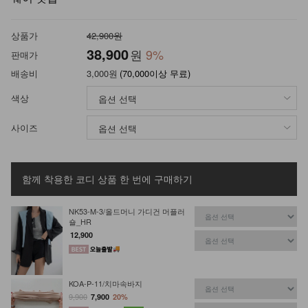
상품가
42,900원
38,900
원
9
%
판매가
배송비
3,000원
(70,000이상 무료)
색상
사이즈
함께 착용한 코디 상품
한 번에 구매하기
NK53-M-3/올드머니 가디건 머플러
숄_HR
12,900
KOA-P-11/치마속바지
9,900
7,900
20%