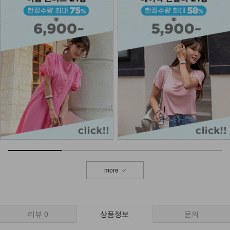
NKA-T-7/기본이너 끈나시
7,900
5,900
25%
KOA-T-26/스퀘어 스판나시
13,900
9,900
29%
NKA-U-2/똥배보정 속바지
9,900
5,900
40%
more
KOA-T-15/심플끈나시
12,900
7,900
39%
리뷰
0
상품정보
문의