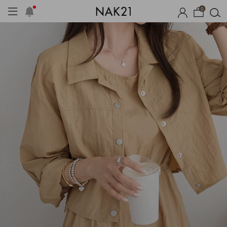
0
체제작
여름 잠옷
장마템 기획전
오늘출발
시즌오