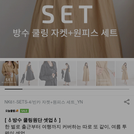
NK61-SETS-4/빈카 자켓+원피스 세트_YN
[ 💧방수 쿨링원단 셋업💧 ]
한 벌로 출근부터 여행까지 커버하는 따로 또 같이, 여름 투
웨이 셋업