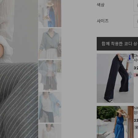
색상
사이즈
함께 착용한 코디 상
D
사
3
N
원
2