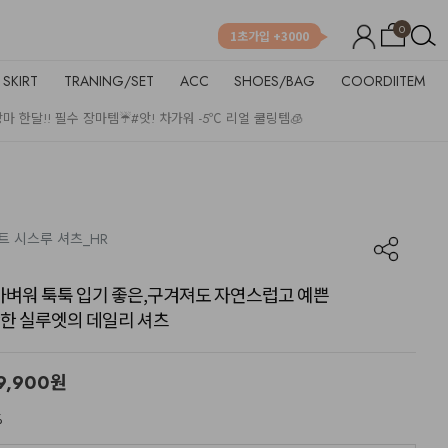
0
1초가입 +3000
SKIRT
TRANING/SET
ACC
SHOES/BAG
COORDIITEM
장마 한달!! 필수 장마템☔
#앗! 차가워 -5℃ 리얼 쿨링템🧊
이트 시스루 셔츠_HR
럼 가벼워 툭툭 입기 좋은,구겨져도 자연스럽고 예쁜
한 실루엣의 데일리 셔츠
9,900
원
%