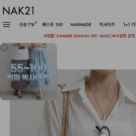
신상
7%
베스트 100
NAKMADE
빅사이즈
1+1 
#앵콜! SUMMER SEASON OFF ~86%💥
#시원한 잠옷, 