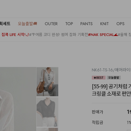
기획세트
오늘출발🚚
OUTER
TOP
PANTS
KNIT
OPS
집콕 LIFE 시작!🌙
#🌴여름 코디 완성! 썸머 잡화 기획전
#NAK SPECIAL🌊
#올해 
NK61-TS-16/에어라
[55-99] 공기처
크링클 소재로 편안
1
판매가
적립금
1