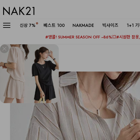
신상
7%
베스트 100
NAKMADE
빅사이즈
1+1 
#앵콜! SUMMER SEASON OFF ~86%💥
#시원한 잠옷, 