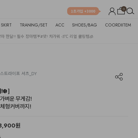
0
1초가입 +3000
SKIRT
TRANING/SET
ACC
SHOES/BAG
COORDIITEM
장마 한달!! 필수 장마템☔
#앗! 차가워 -5℃ 리얼 쿨링템🧊
즈 스트라이프 셔츠_DY
❄️ ]
듯 가벼운 무게감!
 체형커버까지!
8,900
원
%