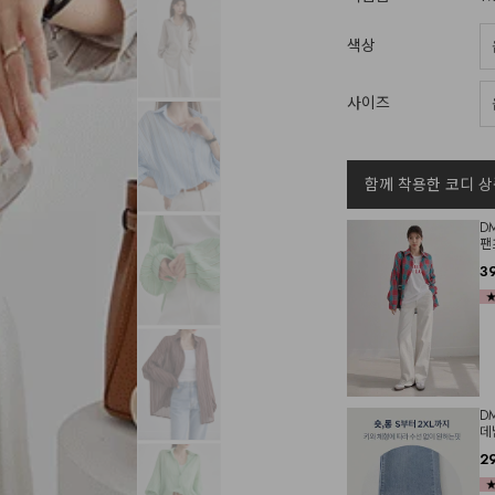
색상
사이즈
함께 착용한 코디 상
D
팬
3
D
데
2