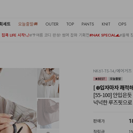
기획세트
오늘출발🚚
OUTER
TOP
PANTS
KNIT
OPS
집콕 LIFE 시작!🌙
#🌴여름 코디 완성! 썸머 잡화 기획전
#NAK SPECIAL🌊
#올해 
NK61-TS-14/에어거
[ ❄️입자마자 쾌적해!
[55-100] 안입은
넉넉한 루즈핏으로
1
판매가
적립금
1