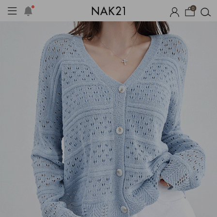
0
시즌오프
1+1 기획세트
자체제작
여름 잠옷
장