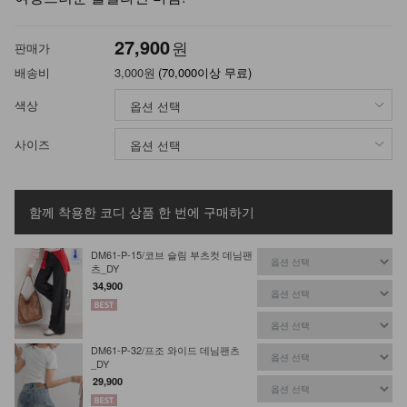
27,900
원
판매가
배송비
3,000원
(70,000이상 무료)
색상
사이즈
함께 착용한 코디 상품
한 번에 구매하기
DM61-P-15/코브 슬림 부츠컷 데님팬
츠_DY
34,900
DM61-P-32/프조 와이드 데님팬츠
_DY
29,900