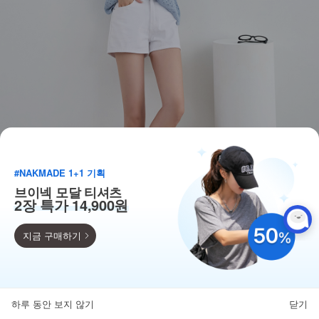
#NAKMADE 1+1 기획
브이넥 모달 티셔츠
2장 특가 14,900원
지금 구매하기
득템찬스
단독 한정수량 특가!
하루 동안 보지 않기
닫기
뒤로가기
카테고리
홈
찜
마이페이지