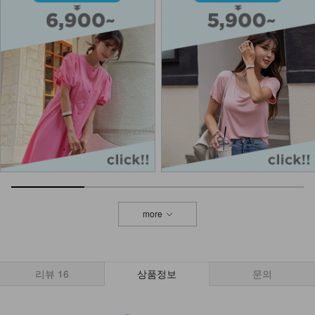
DM61-BG-01/랄라 데일리 모던 숄더
백_HR
26,900
NKA52-AI-1/모던 라인 포인트 반지
_HJ
7,900
NK02-A-10/슬림브이 목걸이_DY
9,900
more
리뷰
16
상품정보
문의