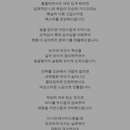
촘촘하면서도 여유 있게 짜여진
입체적인 니트 짜임이 단순한 가디건과는
확실히 다른 고급스러운
텍스처를 완성해드립니다.
빛을 받으면 자연스럽게 드러나는
조직감이 룩에 깊이감을 더해주어
한층 더 감각적인 분위기를 연출해드립니다.
브이넥 라인이 목선을
길어 보이게 정리해주면서
얼굴형까지 슬림해 보이게 도와드립니다.
단추를 오픈해서 가볍게 걸치면
내추럴한 무드가 살아나고
클로징하면 단정하면서도
여성스러운 느낌으로 연출됩니다.
적당히 여유 있는 핏으로
바디를 부드럽게 감싸주어
체형을 자연스럽게 커버해드립니다.
이너와 레이어드했을 때
은은하게 비치는 실루엣이
과하지 않으면서도