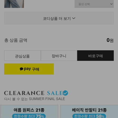
DM62-P-03/보니스 베이직 3부 숏팬
츠_HR
코디상품 더 보기
22,900
0
KO12-T-45/린넨 끈나시
총 상품 금액
원
12,900
9,900
23%
장바구니
바로구매
관심상품
NK21-T-37/린넨나시
12,900
9,900
23%
KOA-T-15/심플끈나시
다시 볼 수 없는 SUMMER FINAL SALE
12,900
7,900
39%