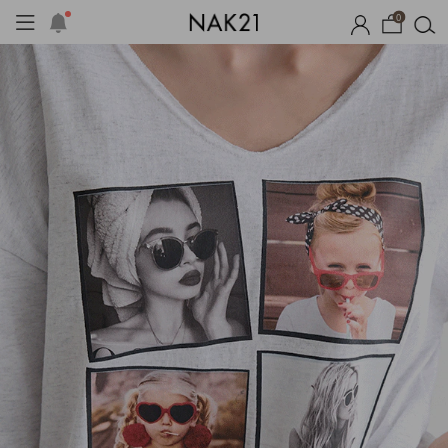
0
체제작
여름 잠옷
장마템 기획전
오늘출발
시즌오