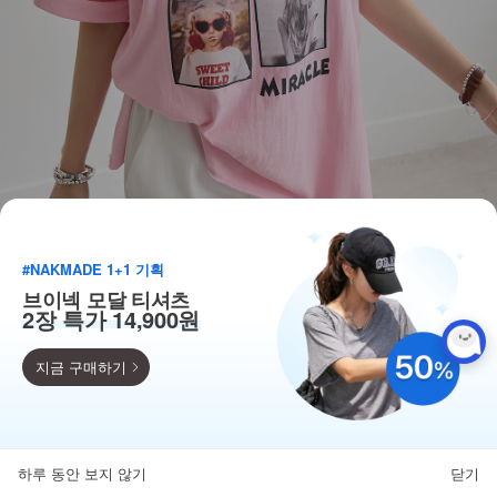
#NAKMADE 1+1 기획
브이넥 모달 티셔츠
2장 특가 14,900원
지금 구매하기
득템찬스
단독 한정수량 특가!
하루 동안 보지 않기
닫기
뒤로가기
카테고리
홈
찜
마이페이지