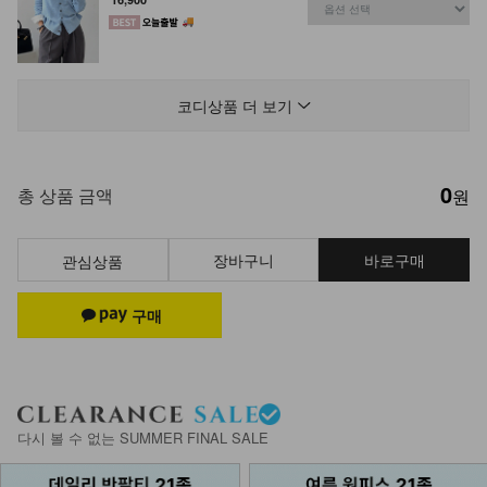
DM61-P-46/코앤 피그 버뮤다 팬츠
_DY
코디상품 더 보기
38,900
32,900
15%
0
DM61-C-01/피셔 포미 캡모자_HR
총 상품 금액
원
19,900
장바구니
바로구매
관심상품
NKA53-A-1/글림 실버볼 팔찌_DY
13,900
NKA52-AI-1/모던 라인 포인트 반지
_HJ
다시 볼 수 없는 SUMMER FINAL SALE
7,900