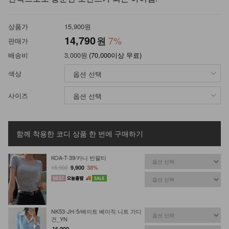
상품가
15,900원
14,790
7%
원
판매가
배송비
3,000원
(70,000이상 무료)
색상
사이즈
함께 착용한 코디 상품
한 번에 구매하기
KOA-T-39/카니 반팔티
15,900
9,900
38%
NK53-JH-5/베이트 베이직 니트 가디
건_YN
16,900