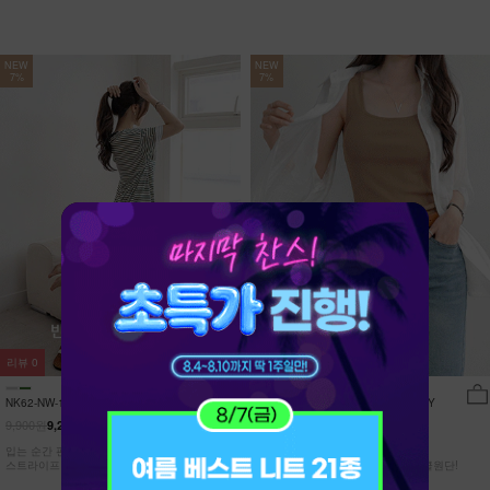
NEW
NEW
7%
7%
리뷰
0
리뷰
15
NK62-NW-11/유포니 반팔+반바지 홈웨
NK62-TS-32/일루민 뒤트임 셔츠_DY
어_HR
9,900원
21,900원
9,210원
7%
20,370원
7%
입는 순간 편안함이 달라지는 캡내장
[ 답답한ZERO! 시스루 원단! ]
스트라이프 홈웨어 SET
[55-99] 은은하게 반짝이는 고급링클원단!
자연스럽게 흐르는 핏!