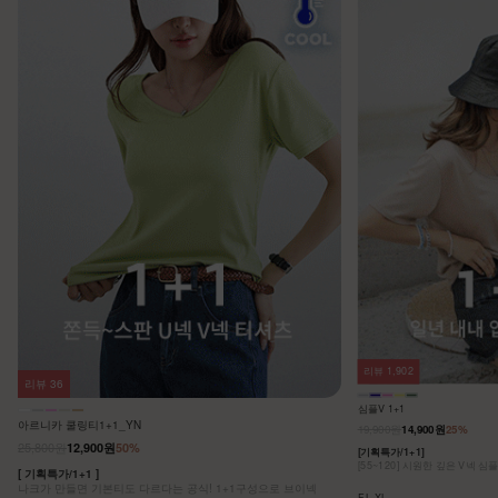
리뷰
1,902
리뷰
36
심플V 1+1
아르니카 쿨링티1+1_YN
19,900원
14,900원
25%
25,800원
12,900원
50%
[기획특가/1+1]
[55~120] 시원한 깊은 V넥 심
[ 기획특가/1+1 ]
나크가 만들면 기본티도 다르다는 공식! 1+1구성으로 브이넥
F,L,XL