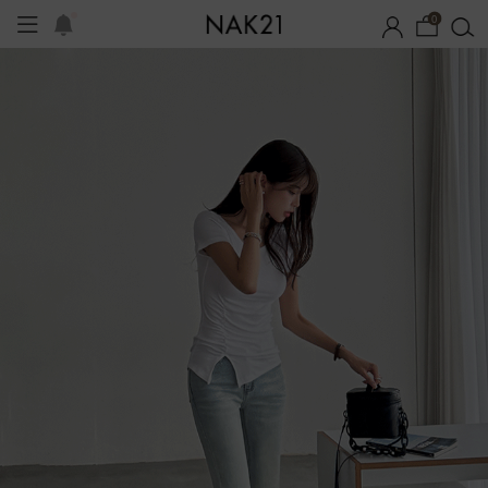
0
시즌오프
1+1 기획세트
자체제