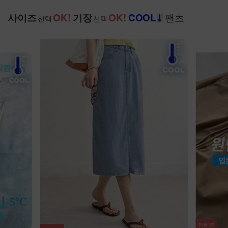
팬츠
사이즈
OK!
기장
OK!
COOL
선택
선택
NEW
7%
리뷰
33