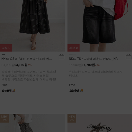
리뷰
0
리뷰
0
NK62-OS-21/벨비 뒤트임 민소매 원피
NK62-TS-40/미야 라운드 반팔티_HR
스_DY
24,900원
15,900원
23,160원
7%
14,790원
7%
감각적인 패턴으로 포인트가 되는 원피스!
유니크한 드로잉 아트와 레터링의 루즈핏
뒷 슬릿으로 뒤태마저도 사랑스러워!
티셔츠
넥라인 셔링으로 자연스럽게 퍼지는 라인!
Free
Free
NEW
NEW
7%
7%