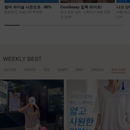
썸머 파이널 시즌오프 ~86%
Cool&easy 집콕 라이프!
나크 단
품절임박, 망설이면 후회뿐!
덥고 습한 날씨, 시원하고 예쁜 잠옷
여름 베스
과 집콕!
나자
WEEKLY BEST
OUTER
PANTS
TEE
SHIRT
KNIT
DRESS
BIG-SIZE
NEW
7%