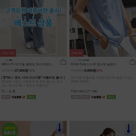
리뷰
235
리뷰
58
NK61-PI-12/커들 올밴딩 와이드팬츠
KO42-T-06/시스루 캡소매 슬럽티
_YN
32,900원
14,900원
27,900원
15%
9,900원
34%
[ 🎖?No.1 팬츠 15차 리오더🎖? 여름버전 출시! ]
[55~88] 보들보들 시원한 캡소매 슬럽 티셔츠
[55-88] 가볍고 시원하게 또 한번 즐기는 믿고
#NAK MADE.
입는 베스트 No.1 팬츠의 여름버전!
F,L / 숏,롱
F(55~66),L(77~88)