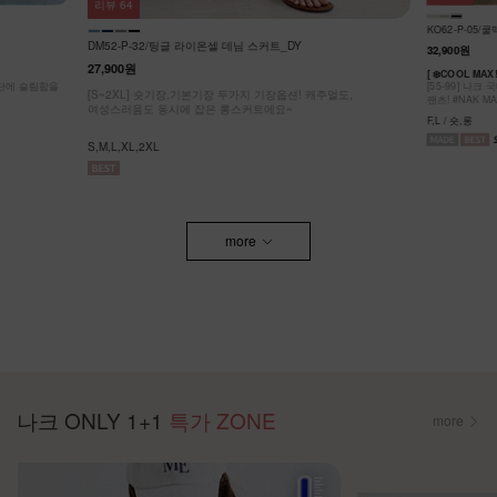
리뷰
20
DM52-P-09/
KO62-P-05/쿨맥스 밴딩팬츠_YN
28,900원
26,8
32,900원
얼도,
[55~110] 
버뮤다 팬츠/기
[ ❄️COOL MAX!! 초냉감 팬츠 ]
[55-99] 나크 국내 자체제작! 가볍고 시원한 쿨링 아이스 바스락
F1,F2,F3
팬츠! #NAK MADE.
F,L / 숏,롱
more
나크 ONLY 1+1
특가 ZONE
more