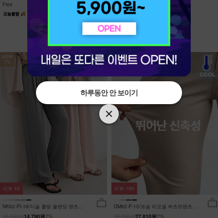
Free
Free
NEW
NEW
7%
7%
하루동안 안 보이기
하루동안 안 보이기
리뷰
43
리뷰
100
NK62-PI-16/디슬 쿨링 올밴딩 팬츠
DM62-P-10/르솜 리오셀 부츠컷팬츠
_YN
_YN
15,900원
29,900원
14,790원
7%
27,810원
7%