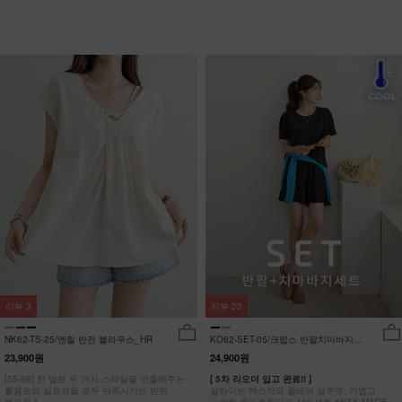
리뷰
3
리뷰
23
NK62-TS-25/엔릴 반전 블라우스_HR
KO62-SET-05/크립스 반팔치마바지세
트_HR
23,900원
24,900원
[55-88] 한 벌로 두 가지 스타일을 연출해주는
[ 5차 리오더 입고 완료!! ]
활용도와 실용성을 모두 만족시키는 반전
살랑이는 텍스처와 플레어 실루엣, 가볍고