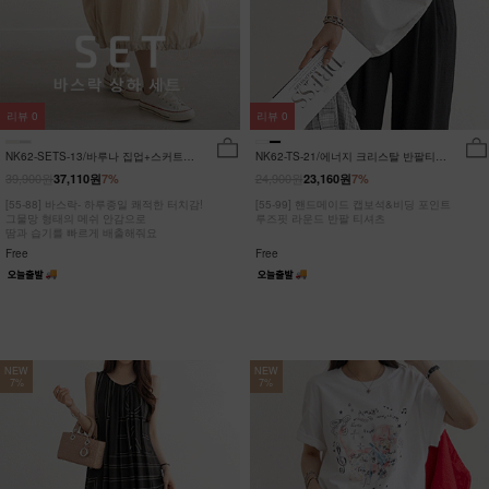
리뷰
0
리뷰
0
NK62-SETS-13/바루나 집업+스커트
NK62-TS-21/에너지 크리스탈 반팔티
세트_DY
_JY
39,900원
24,900원
37,110원
7%
23,160원
7%
[55-88] 바스락- 하루종일 쾌적한 터치감!
[55-99] 핸드메이드 캡보석&비딩 포인트
그물망 형태의 메쉬 안감으로
루즈핏 라운드 반팔 티셔츠
땀과 습기를 빠르게 배출해줘요
Free
Free
NEW
NEW
7%
7%