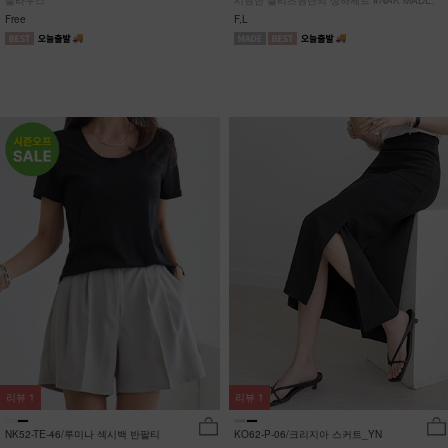
블라우스
시원한 플리츠원단의 상하세트 #NAK MADE.
Free
F,L
리뷰
1
리뷰
1
NK52-TE-46/루미나 섹시백 반팔티
KO62-P-06/크리지아 스커트_YN