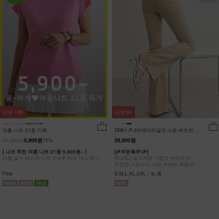
리뷰
185
리뷰
94
여름 니트 21종 기획
DM61-P-35/에어리실크 스판 부츠컷팬
츠_DY
24,900원
5,900원
76%
29,900원
[ 나크 추천 여름 니트 21종 5,900원~ ]
[🎉주문폭주!🎉]
여름 필수 베스트 니트 모음♥ 최대 76% 특가
[S-2XL] 실크처럼 가볍고 부드러워!
쫀쫀한 스판까지 더해 완벽한 착용감!
Free
S,M,L,XL,2XL / 숏,롱