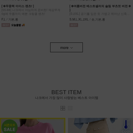
[ ❄️무중력 아이스 팬츠! ]
[ ❄️여름버전 베스트셀러의 슬림 부츠컷 버전 ❄️
[55-88] 나크에서 야심차게 준비한! 체감무게
]
0g에 주름까지 예쁜 크링클 팬츠!
[S-2XL] 공기를 입은 듯 가볍고 뛰어난 신축성
원단에 슬림함을 더한 부츠컷 팬츠!
F,L / 기본,롱
S,M,L,XL,2XL / 숏,기본,롱
more
BEST ITEM
나크에서 가장 많이 사랑받는 베스트 아이템