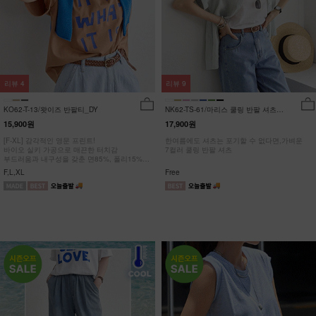
리뷰
4
리뷰
9
KO62-T-13/왓이즈 반팔티_DY
NK62-TS-61/마리스 쿨링 반팔 셔츠
_HR
15,900원
17,900원
[F-XL] 감각적인 영문 프린트!
한여름에도 셔츠는 포기할 수 없다면,가벼운
바이오 실키 가공으로 매끈한 터치감
7컬러 쿨링 반팔 셔츠
부드러움과 내구성을 갖춘 면85%, 폴리15%
#NAK MADE.
F,L,XL
Free