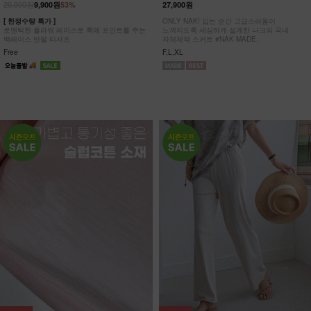
20,900원
9,900원
53%
27,900원
[ 한정수량 특가 ]
ONLY NAK! 입는 순간 고급스러움이
로맨틱한 플라워 레이스로 룩에 포인트를 주는
느껴지도록 세심하게 설계한 나크의 국내
백레이스 반팔 티셔츠
자체제작 스커트 #NAK MADE.
Free
F,L,XL