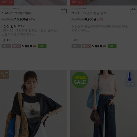
리뷰
29
리뷰
71
NK21-P-6/인트 밴딩 팬츠
KOA-T-21/유넥트임티
19,900원
16,900원
6,900원
65%
10,900원
36%
편안함과 군살커버까지~밴딩 와이드 팬츠
[ 신상 컬러 추가! ]
#NAK MADE.
[55~120] 다양하게 활용할수있는 슬라브
반팔티셔츠 #NAK MADE.
Free
F,L,XL
NEW
7%