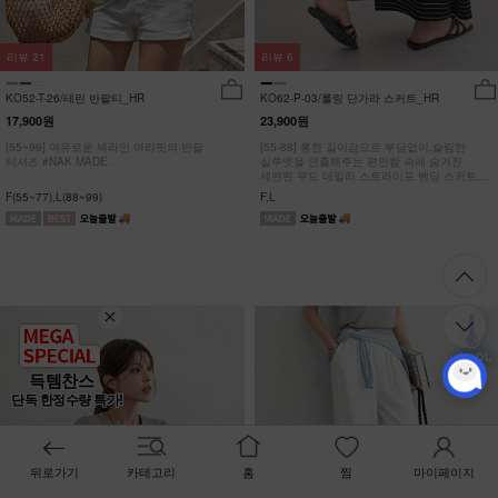
리뷰
21
리뷰
6
KO52-T-26/테린 반팔티_HR
KO62-P-03/롤링 단가라 스커트_HR
17,900원
23,900원
[55~99] 여유로운 넥라인 여리핏의 반팔
[55-88] 롱한 길이감으로 부담없이,슬림한
티셔츠 #NAK MADE.
실루엣을 연출해주는 편안함 속에 숨겨진
세련된 무드 데일리 스트라이프 밴딩 스커트
#NAK MADE.
F(55~77),L(88~99)
F,L
득템찬스
단독 한정수량 특가!
뒤로가기
카테고리
홈
찜
마이페이지