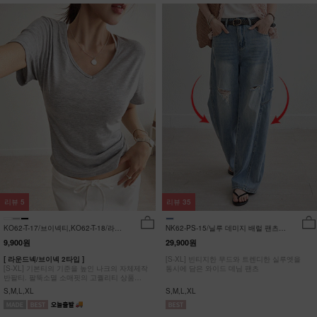
리뷰
5
리뷰
35
KO62-T-17/브이넥티,KO62-T-18/라운
NK62-PS-15/닐루 데미지 배럴 팬츠
드티_YN
_HR
9,900원
29,900원
[ 라운드넥/브이넥 2타입 ]
[S-XL] 빈티지한 무드와 트렌디한 실루엣을
[S-XL] 기본티의 기준을 높인 나크의 자체제작
동시에 담은 와이드 데님 팬츠
반팔티. 팔뚝소멸 소매핏의 고퀄리티 상품
#NAK MADE.
S,M,L,XL
S,M,L,XL