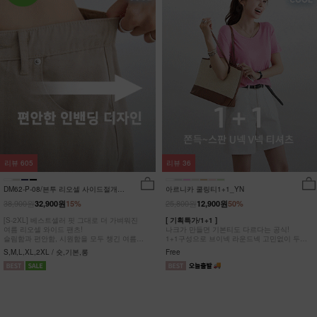
리뷰
605
리뷰
36
DM62-P-08/븐투 리오셀 사이드절개팬
아르니카 쿨링티1+1_YN
츠_YN
38,900원
25,800원
32,900원
15%
12,900원
50%
[S-2XL] 베스트셀러 핏 그대로 더 가벼워진
[ 기획특가/1+1 ]
여름 리오셀 와이드 팬츠!
나크가 만들면 기본티도 다르다는 공식!
슬림함과 편안함, 시원함을 모두 챙긴 여름
1+1구성으로 브이넥 라운드넥 고민없이 두장
완전정복 팬츠
다 챙겨가세요
S,M,L,XL,2XL / 숏,기본,롱
Free