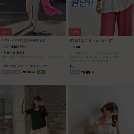
리뷰
27
리뷰
0
KO62-J-01/네트후드집업_HR
NK62-SETS-13/바루나 집업+스커트
세트_DY
39,900
25,900
37,110
7%
[55-100] 가볍게 툭,시원하게 쓱,매일 찾게 되
[55-88] 바스락- 하루종일 쾌적한 터치감!
는 썸머 후드 집업
그물망 형태의 메쉬 안감으로
땀과 습기를 빠르게 배출해줘요
F,L
Free