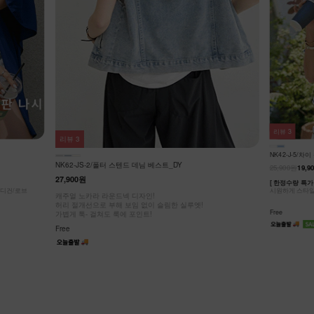
리뷰
0
리뷰
3
NK41-O-4/
NK42-J-5/차이 숏자켓
26,900원
17,9
25,900원
19,900원
23%
섹시한 홀터넥 탑
[ 한정수량 특가 ]
시원하게 스타일 살려봐요! 노카라 블링 버튼 트위드 반팔 숏자켓
Free
Free