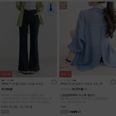
NEW
7%
리뷰
35
리뷰
15
DM62-P-19/폴드밴딩 리오셀 부츠컷팬
NK62-TS-32/일루민 뒤트임 셔츠_DY
츠_HR
21,900원
32,900원
20,370원
7%
[S-2XL] 리오셀 원단으로 답답한 없이
[ 답답한ZERO! 시스루 원단! ]
산뜻하게!원하는 사이즈,기장으로 원하는 핏
[55-99] 은은하게 반짝이는 고급링클원단!
연출 가능한 360 어디서 봐도 자연스럽고
자연스럽게 흐르는 핏!
균형잡힌 부츠컷 팬츠
S,M,L,XL,2XL / 숏,기본,롱
Free