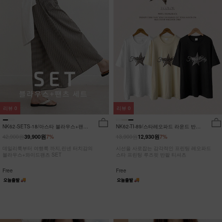
리뷰
0
리뷰
0
NK62-SETS-18/아스타 블라우스+팬츠
NK62-TI-89/스타레오파드 라운드 반팔
세트_HR
티_JY
42,900원
13,900원
39,900원
7%
12,930원
7%
데일리룩부터 여행룩 까지,린넨 터치감의
시선을 사로잡는 감각적인 프린팅 레오파드
블라우스+와이드팬츠 SET
스타 프린팅 루즈핏 반팔 티셔츠
Free
Free