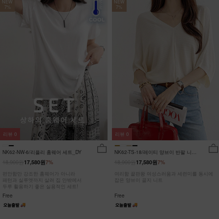
NEW
NEW
7%
7%
리뷰
0
리뷰
0
NK62-NW-6/리플리 홈웨어 세트_DY
NK62-TS-18/레이티 양브이 반팔 니트
_HR
18,900원
18,900원
17,580원
7%
17,580원
7%
편안함만 강조한 홈웨어가 아니라
여리함 끝판왕 여성스러움과 세련미를 동시에
패턴과 실루엣까지 살려 집 안밖에서
잡은 양브이 골지 니트
두루 활용하기 좋은 실용적인 세트!
Free
Free