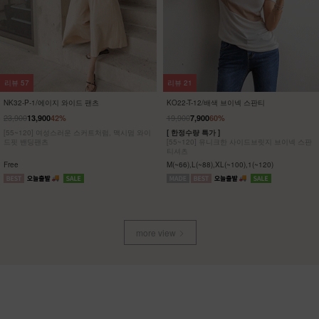
리뷰
9
리뷰
48
DM62-T-19/데일르 양면 리본 뷔스티에
NK61-JS-6/요시 플라워 초경량 점퍼
_YN
_YN
24,900
19,900
앞뒤를 바꾸는 순간, 분위기도 바뀌는 양면 뷔
[ ❄️공기를 입은 듯 가벼운 초경량! ❄️ ]
스티에! 심플한 코디에 감각적인 포인트를 선사
[55-99] 바람이 통하는 옷, 무게감 제로의 초경
하는 아이템!
량 아우터!
공기를 입은 듯한 착용감에 로맨틱감성을 더한
Free
Free
디자인
more view