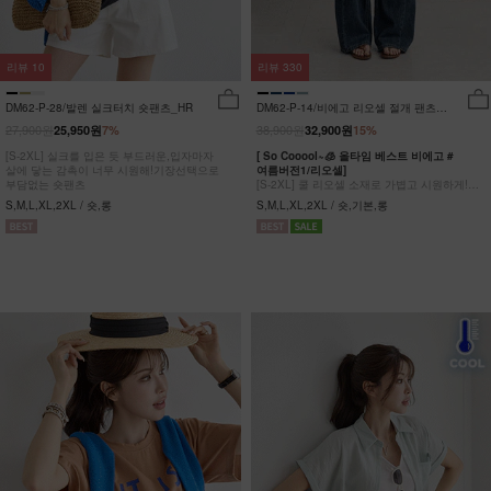
리뷰
10
리뷰
330
DM62-P-28/발렌 실크터치 숏팬츠_HR
DM62-P-14/비에고 리오셀 절개 팬츠
_HR
27,900원
38,900원
25,950원
7%
32,900원
15%
[S-2XL] 실크를 입은 듯 부드러운,입자마자
[ So Cooool~🧊 올타임 베스트 비에고 #
살에 닿는 감촉이 너무 시원해!기장선택으로
여름버전1/리오셀]
부담없는 숏팬츠
[S-2XL] 쿨 리오셀 소재로 가볍고 시원하게!
사이드 절개 쿨링 데님팬츠
S,M,L,XL,2XL / 숏,롱
S,M,L,XL,2XL / 숏,기본,롱