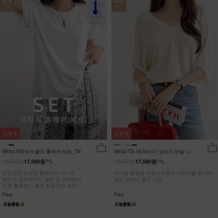
NEW
NEW
7%
7%
리뷰
0
리뷰
0
NK62-NW-6/리플리 홈웨어 세트_DY
NK62-TS-18/레이티 양브이 반팔 니트
_HR
18,900원
18,900원
17,580원
7%
17,580원
7%
편안함만 강조한 홈웨어가 아니라
여리함 끝판왕 여성스러움과 세련미를 동시에
패턴과 실루엣까지 살려 집 안밖에서
잡은 양브이 골지 니트
두루 활용하기 좋은 실용적인 세트!
Free
Free