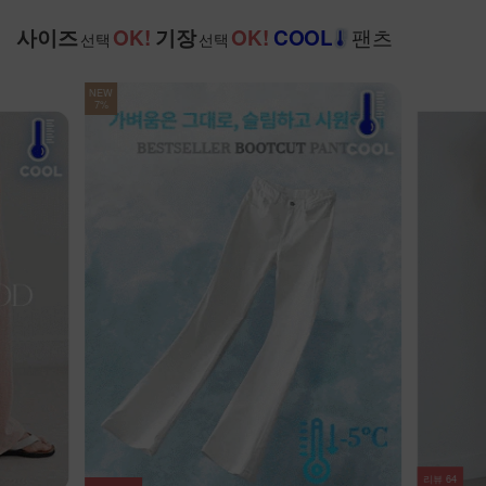
팬츠
사이즈
OK!
기장
OK!
COOL
선택
선택
리뷰
20