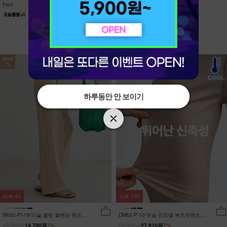
Free
Free
NEW
NEW
7%
7%
하루동안 안 보이기
하루동안 안 보이기
리뷰
43
리뷰
100
NK62-PI-16/디슬 쿨링 올밴딩 팬츠
DM62-P-10/르솜 리오셀 부츠컷팬츠
_YN
_YN
15,900원
29,900원
14,790원
7%
27,810원
7%