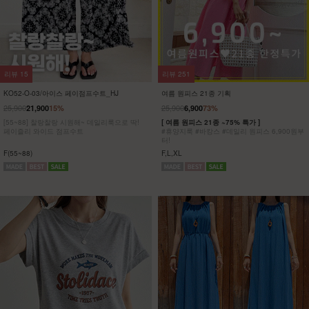
리뷰
8
리뷰
5
KO32-T-01/파리 호일프린팅 반팔티
KO62-T-20/위겟 박스반팔티_DY
23,900
5,900
75%
19,900
[ 한정수량 특가 ]
[55-100] 가볍고 시원한 원단은 물론
[55~120] 유니크한 골드 프린팅!! 반팔티/박시
피부에 달라붙지 않아 하루종일 쾌적해!
핏
착용과 동시에 자동 체형보정!
F(55~77),L(88~100),XL(110~120)
F,L