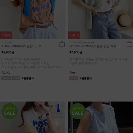
리뷰
4
리뷰
9
KO62-T-13/왓이즈 반팔티_DY
NK62-TS-61/마리스 쿨링 반팔 셔츠
_HR
15,900원
17,900원
[F-XL] 감각적인 영문 프린트!
한여름에도 셔츠는 포기할 수 없다면,가벼운
바이오 실키 가공으로 매끈한 터치감
7컬러 쿨링 반팔 셔츠
부드러움과 내구성을 갖춘 면85%, 폴리15%
#NAK MADE.
F,L,XL
Free