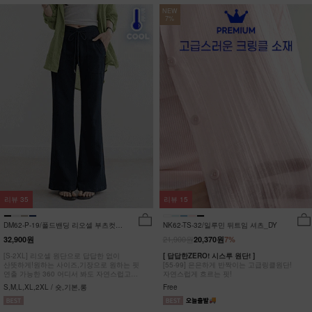
NEW
7%
리뷰
35
리뷰
15
DM62-P-19/폴드밴딩 리오셀 부츠컷팬
NK62-TS-32/일루민 뒤트임 셔츠_DY
츠_HR
21,900원
32,900원
20,370원
7%
[S-2XL] 리오셀 원단으로 답답한 없이
[ 답답한ZERO! 시스루 원단! ]
산뜻하게!원하는 사이즈,기장으로 원하는 핏
[55-99] 은은하게 반짝이는 고급링클원단!
연출 가능한 360 어디서 봐도 자연스럽고
자연스럽게 흐르는 핏!
균형잡힌 부츠컷 팬츠
S,M,L,XL,2XL / 숏,기본,롱
Free