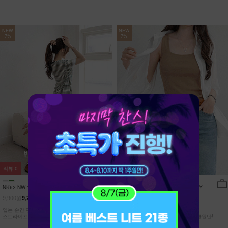
NEW
NEW
7%
7%
리뷰
0
리뷰
15
NK62-NW-11/유포니 반팔+반바지 홈웨
NK62-TS-32/일루민 뒤트임 셔츠_DY
어_HR
9,900원
21,900원
9,210원
7%
20,370원
7%
입는 순간 편안함이 달라지는 캡내장
[ 답답한ZERO! 시스루 원단! ]
스트라이프 홈웨어 SET
[55-99] 은은하게 반짝이는 고급링클원단!
자연스럽게 흐르는 핏!