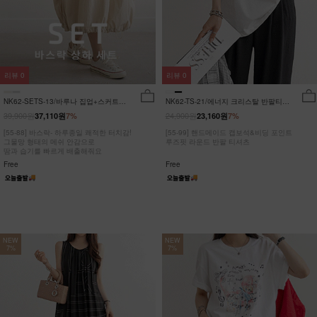
리뷰
0
리뷰
0
NK62-SETS-13/바루나 집업+스커트
NK62-TS-21/에너지 크리스탈 반팔티
세트_DY
_JY
39,900원
24,900원
37,110원
7%
23,160원
7%
[55-88] 바스락- 하루종일 쾌적한 터치감!
[55-99] 핸드메이드 캡보석&비딩 포인트
그물망 형태의 메쉬 안감으로
루즈핏 라운드 반팔 티셔츠
땀과 습기를 빠르게 배출해줘요
Free
Free
NEW
NEW
7%
7%