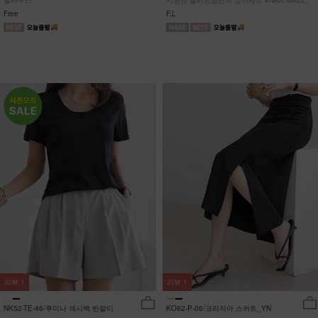
블라우스
시원한 플리츠원단의 상하세트 #NAK MADE.
Free
F,L
리뷰
1
리뷰
1
NK52-TE-46/루미나 섹시백 반팔티
KO62-P-06/크리지아 스커트_YN