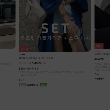
리뷰
3
리뷰
3
NK42-J-5/차
NK62-JS-2/폴터 스텐드 데님 베스트_DY
25,900원
19,9
27,900원
[ 한정수량 특가 
가디건/로브
시원하게 스타일
캐주얼 노카라 라운드넥 디자인!
허리 절개선으로 부해 보임 없이 슬림한 실루엣!
Free
가볍게 툭- 걸쳐도 룩에 포인트!
Free