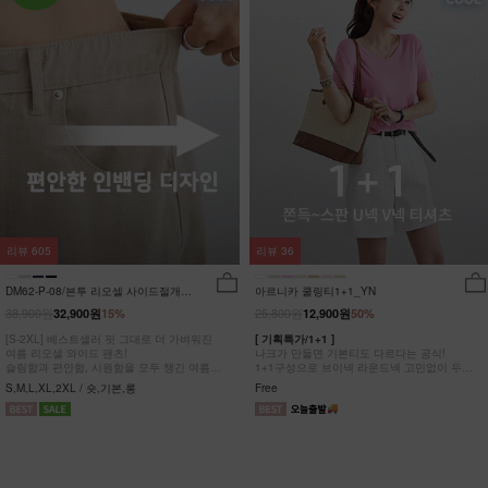
리뷰
605
리뷰
36
DM62-P-08/븐투 리오셀 사이드절개팬
아르니카 쿨링티1+1_YN
츠_YN
38,900원
25,800원
32,900원
15%
12,900원
50%
[S-2XL] 베스트셀러 핏 그대로 더 가벼워진
[ 기획특가/1+1 ]
여름 리오셀 와이드 팬츠!
나크가 만들면 기본티도 다르다는 공식!
슬림함과 편안함, 시원함을 모두 챙긴 여름
1+1구성으로 브이넥 라운드넥 고민없이 두장
완전정복 팬츠
다 챙겨가세요
S,M,L,XL,2XL / 숏,기본,롱
Free