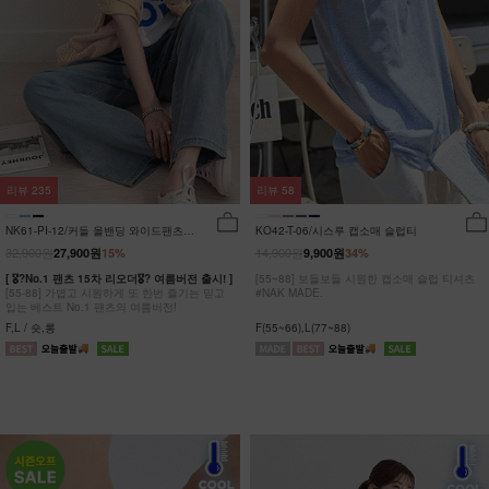
리뷰
235
리뷰
58
NK61-PI-12/커들 올밴딩 와이드팬츠
KO42-T-06/시스루 캡소매 슬럽티
_YN
32,900원
14,900원
27,900원
15%
9,900원
34%
[ 🎖?No.1 팬츠 15차 리오더🎖? 여름버전 출시! ]
[55~88] 보들보들 시원한 캡소매 슬럽 티셔츠
[55-88] 가볍고 시원하게 또 한번 즐기는 믿고
#NAK MADE.
입는 베스트 No.1 팬츠의 여름버전!
F,L / 숏,롱
F(55~66),L(77~88)