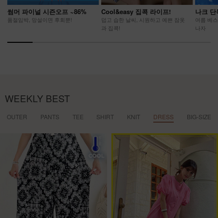
썸머 파이널 시즌오프 ~86%
Cool&easy 집콕 라이프!
나크 단
품절임박, 망설이면 후회뿐!
덥고 습한 날씨, 시원하고 예쁜 잠옷
여름 베스
과 집콕!
나자
WEEKLY BEST
OUTER
PANTS
TEE
SHIRT
KNIT
DRESS
BIG-SIZE