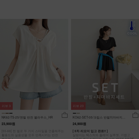
리뷰
3
리뷰
23
NK62-TS-25/엔릴 반전 블라우스_HR
KO62-SET-05/크립스 반팔치마바지세
트_HR
23,900원
24,900원
[55-88] 한 벌로 두 가지 스타일을 연출해주는
[ 5차 리오더 입고 완료!! ]
활용도와 실용성을 모두 만족시키는 반전
살랑이는 텍스처와 플레어 실루엣, 가볍고