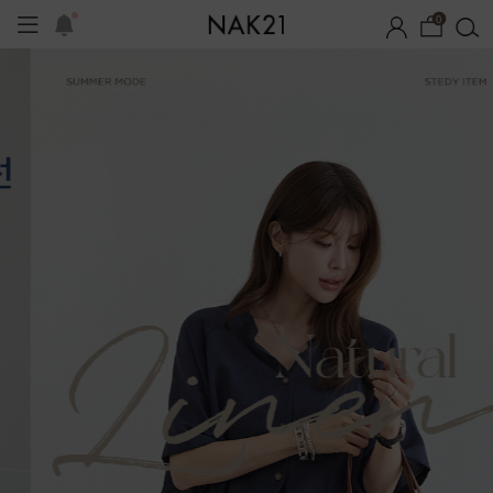
0
기획세트
자체제작
여름 잠옷
장마템 기획전
오늘출