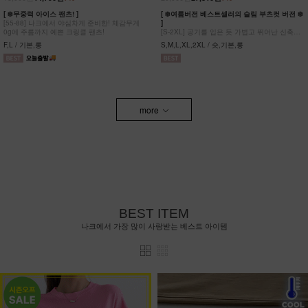
[ ❄️무중력 아이스 팬츠! ]
[ ❄️여름버전 베스트셀러의 슬림 부츠컷 버전 ❄️
[55-88] 나크에서 야심차게 준비한! 체감무게
]
0g에 주름까지 예쁜 크링클 팬츠!
[S-2XL] 공기를 입은 듯 가볍고 뛰어난 신축성
원단에 슬림함을 더한 부츠컷 팬츠!
F,L / 기본,롱
S,M,L,XL,2XL / 숏,기본,롱
more
BEST ITEM
나크에서 가장 많이 사랑받는 베스트 아이템