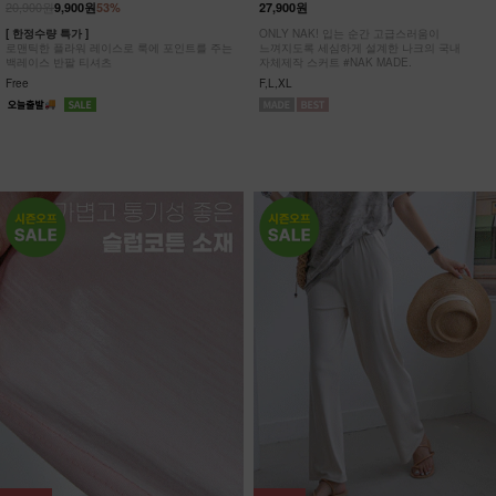
20,900원
9,900원
53%
27,900원
[ 한정수량 특가 ]
ONLY NAK! 입는 순간 고급스러움이
로맨틱한 플라워 레이스로 룩에 포인트를 주는
느껴지도록 세심하게 설계한 나크의 국내
백레이스 반팔 티셔츠
자체제작 스커트 #NAK MADE.
Free
F,L,XL