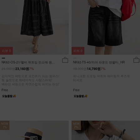
리뷰
0
리뷰
0
NK62-OS-21/벨비 뒤트임 민소매 원피
NK62-TS-40/미야 라운드 반팔티_HR
스_DY
24,900원
15,900원
23,160원
7%
14,790원
7%
감각적인 패턴으로 포인트가 되는 원피스!
유니크한 드로잉 아트와 레터링의 루즈핏
뒷 슬릿으로 뒤태마저도 사랑스러워!
티셔츠
넥라인 셔링으로 자연스럽게 퍼지는 라인!
Free
Free
NEW
NEW
7%
7%