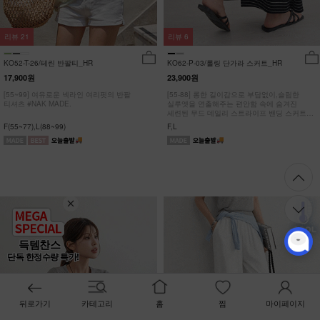
리뷰
21
리뷰
6
KO52-T-26/테린 반팔티_HR
KO62-P-03/롤링 단가라 스커트_HR
17,900원
23,900원
[55~99] 여유로운 넥라인 여리핏의 반팔
[55-88] 롱한 길이감으로 부담없이,슬림한
티셔츠 #NAK MADE.
실루엣을 연출해주는 편안함 속에 숨겨진
세련된 무드 데일리 스트라이프 밴딩 스커트
#NAK MADE.
F(55~77),L(88~99)
F,L
득템찬스
단독 한정수량 특가!
뒤로가기
카테고리
홈
찜
마이페이지