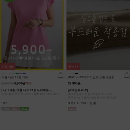
리뷰
185
리뷰
94
여름 니트 21종 기획
DM61-P-35/에어리실크 스판 부츠컷팬
츠_DY
24,900원
5,900원
76%
29,900원
[ 나크 추천 여름 니트 21종 5,900원~ ]
[🎉주문폭주!🎉]
여름 필수 베스트 니트 모음♥ 최대 76% 특가
[S-2XL] 실크처럼 가볍고 부드러워!
쫀쫀한 스판까지 더해 완벽한 착용감!
Free
S,M,L,XL,2XL / 숏,롱