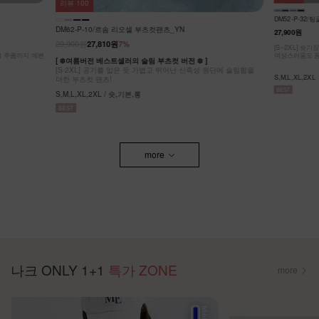
리뷰
64
KO62-P-05/
DM52-P-32/팅글 라이온셀 데님 스커트_DY
32,900원
27,900원
[ ❄️COOL MA
원단에 슬림함을
[55-99] 나
[S~2XL] 숏기장,기본기장 두가지 기장옵션! 캐주얼도,
팬츠! #NAK MA
여성스러움도 동시에 잡은 롱스커트에요~
F,L / 숏,롱
S,M,L,XL,2XL
more
나크 ONLY 1+1
특가 ZONE
more