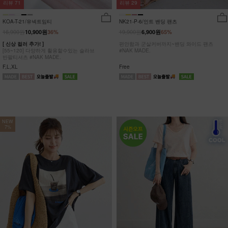
리뷰
29
리뷰
71
NK21-P-6/인트 밴딩 팬츠
KOA-T-21/유넥트임티
19,900원
16,900원
6,900원
65%
10,900원
36%
편안함과 군살커버까지~밴딩 와이드 팬츠
[ 신상 컬러 추가! ]
#NAK MADE.
[55~120] 다양하게 활용할수있는 슬라브
반팔티셔츠 #NAK MADE.
Free
F,L,XL
NEW
7%