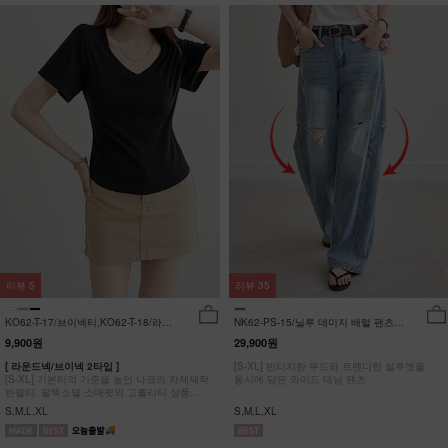
리뷰
5
리뷰
35
KO62-T-17/브이넥티,KO62-T-18/라운
NK62-PS-15/닐루 데미지 배럴 팬츠
드티_YN
_HR
9,900원
29,900원
[ 라운드넥/브이넥 2타입 ]
[S-XL] 빈티지한 무드와 트렌디한 실루엣을
[S-XL] 기본티의 기준을 높인 나크의 자체제작
동시에 담은 와이드 데님 팬츠
반팔티. 팔뚝소멸 소매핏의 고퀄리티 상품
#NAK MADE.
S,M,L,XL
S,M,L,XL