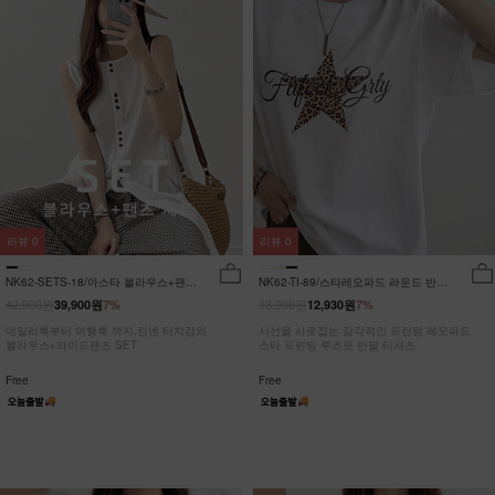
리뷰
0
리뷰
0
NK62-SETS-18/아스타 블라우스+팬츠
NK62-TI-89/스타레오파드 라운드 반팔
세트_HR
티_JY
42,900원
13,900원
39,900원
7%
12,930원
7%
데일리룩부터 여행룩 까지,린넨 터치감의
시선을 사로잡는 감각적인 프린팅 레오파드
블라우스+와이드팬츠 SET
스타 프린팅 루즈핏 반팔 티셔츠
Free
Free