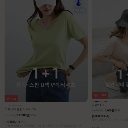
리뷰
1,902
리뷰
36
심플V 1+1
아르니카 쿨링티1+1_YN
19,900원
14,900원
25%
25,800원
12,900원
50%
[기획특가/1+1]
[55~120] 시원한 깊은 V넥 심
[ 기획특가/1+1 ]
나크가 만들면 기본티도 다르다는 공식! 1+1구성으로 브이넥
F,L,XL