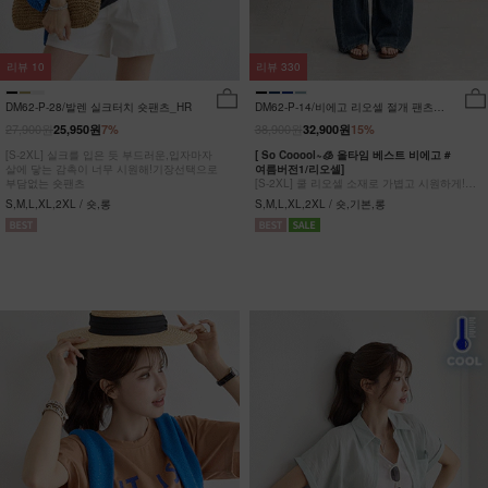
리뷰
10
리뷰
330
DM62-P-28/발렌 실크터치 숏팬츠_HR
DM62-P-14/비에고 리오셀 절개 팬츠
_HR
27,900원
38,900원
25,950원
7%
32,900원
15%
[S-2XL] 실크를 입은 듯 부드러운,입자마자
[ So Cooool~🧊 올타임 베스트 비에고 #
살에 닿는 감촉이 너무 시원해!기장선택으로
여름버전1/리오셀]
부담없는 숏팬츠
[S-2XL] 쿨 리오셀 소재로 가볍고 시원하게!
사이드 절개 쿨링 데님팬츠
S,M,L,XL,2XL / 숏,롱
S,M,L,XL,2XL / 숏,기본,롱