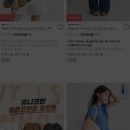
리뷰
10
리뷰
329
DM62-P-28/발렌 실크터치 숏팬츠_HR
DM62-P-14/비에고 리오셀 절개 팬츠
_HR
27,900원
38,900원
25,950원
7%
32,900원
15%
[S-2XL] 실크를 입은 듯 부드러운,입자마자
[ So Cooool~🧊 올타임 베스트 비에고 #
살에 닿는 감촉이 너무 시원해!기장선택으로
여름버전1/리오셀]
부담없는 숏팬츠
[S-2XL] 쿨 리오셀 소재로 가볍고 시원하게!
사이드 절개 쿨링 데님팬츠
S,M,L,XL,2XL / 숏,롱
S,M,L,XL,2XL / 숏,기본,롱