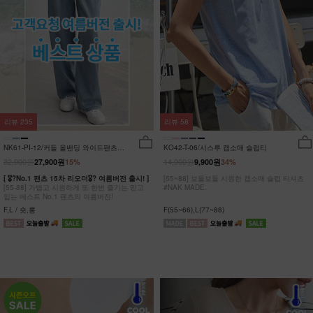
리뷰
235
리뷰
58
NK61-PI-12/커들 올밴딩 와이드팬츠
KO42-T-06/시스루 캡소매 슬럽티
_YN
32,900원
14,900원
27,900원
15%
9,900원
34%
[ 🎖?No.1 팬츠 15차 리오더🎖? 여름버전 출시! ]
[55~88] 보들보들 시원한 캡소매 슬럽 티셔츠
[55-88] 가볍고 시원하게 또 한번 즐기는 믿고
#NAK MADE.
입는 베스트 No.1 팬츠의 여름버전!
F,L / 숏,롱
F(55~66),L(77~88)