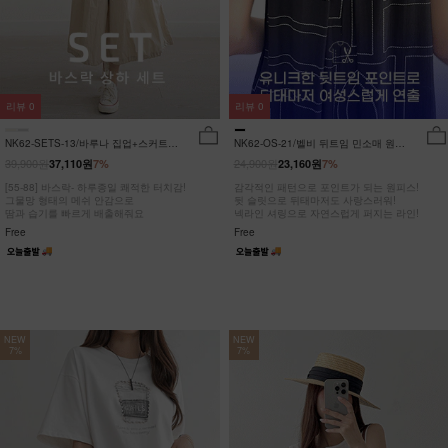
리뷰
0
리뷰
0
NK62-SETS-13/바루나 집업+스커트
NK62-OS-21/벨비 뒤트임 민소매 원피
세트_DY
스_DY
39,900원
24,900원
37,110원
7%
23,160원
7%
[55-88] 바스락- 하루종일 쾌적한 터치감!
감각적인 패턴으로 포인트가 되는 원피스!
그물망 형태의 메쉬 안감으로
뒷 슬릿으로 뒤태마저도 사랑스러워!
땀과 습기를 빠르게 배출해줘요
넥라인 셔링으로 자연스럽게 퍼지는 라인!
Free
Free
NEW
NEW
7%
7%