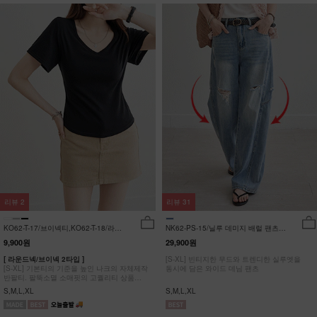
리뷰
2
리뷰
31
KO62-T-17/브이넥티,KO62-T-18/라운
NK62-PS-15/닐루 데미지 배럴 팬츠
드티_YN
_HR
9,900원
29,900원
[ 라운드넥/브이넥 2타입 ]
[S-XL] 빈티지한 무드와 트렌디한 실루엣을
[S-XL] 기본티의 기준을 높인 나크의 자체제작
동시에 담은 와이드 데님 팬츠
반팔티. 팔뚝소멸 소매핏의 고퀄리티 상품
#NAK MADE.
S,M,L,XL
S,M,L,XL