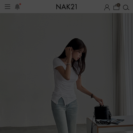
0
시즌오프
1+1 기획세트
자체제작
여름 