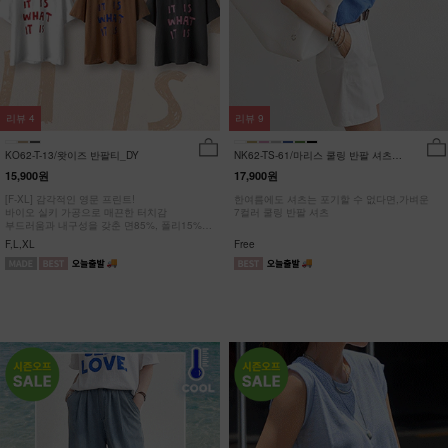
리뷰
4
리뷰
9
KO62-T-13/왓이즈 반팔티_DY
NK62-TS-61/마리스 쿨링 반팔 셔츠
_HR
15,900원
17,900원
[F-XL] 감각적인 영문 프린트!
한여름에도 셔츠는 포기할 수 없다면,가벼운
바이오 실키 가공으로 매끈한 터치감
7컬러 쿨링 반팔 셔츠
부드러움과 내구성을 갖춘 면85%, 폴리15%
#NAK MADE.
F,L,XL
Free