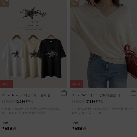
NEW
NEW
7%
7%
리뷰
0
리뷰
0
NK62-TI-89/스타레오파드 라운드 반팔
NK62-TS-18/레이티 양브이 반팔 니트
티_JY
_HR
13,900원
18,900원
12,930원
7%
17,580원
7%
시선을 사로잡는 감각적인 프린팅 레오파드
여리함 끝판왕 여성스러움과 세련미를 동시에
스타 프린팅 루즈핏 반팔 티셔츠
잡은 양브이 골지 니트
Free
Free