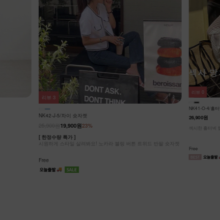
리뷰
0
리뷰
3
NK41-O-4/
NK42-J-5/차이 숏자켓
26,900원
25,900원
19,900원
23%
섹시한 홀터넥 탑
[ 한정수량 특가 ]
시원하게 스타일 살려봐요! 노카라 블링 버튼 트위드 반팔 숏자켓
Free
Free