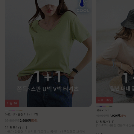
리뷰
1,899
리뷰
36
심플V 1+1
아르니카 쿨링티1+1_YN
19,900원
14,900원
25%
25,800원
12,900원
50%
[기획특가/1+1]
[55~120] 시원한 깊은 V넥 심
[ 기획특가/1+1 ]
나크가 만들면 기본티도 다르다는 공식! 1+1구성으로 브이넥
F,L,XL