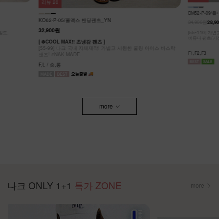
리뷰
20
DM52-P-09/
KO62-P-05/쿨맥스 밴딩팬츠_YN
34,900원
28,9
32,900원
얼도,
[55~110] 
버뮤다 팬츠/기
[ ❄️COOL MAX!! 초냉감 팬츠 ]
[55-99] 나크 국내 자체제작! 가볍고 시원한 쿨링 아이스 바스락
F1,F2,F3
팬츠! #NAK MADE.
F,L / 숏,롱
more
나크 ONLY 1+1
특가 ZONE
more