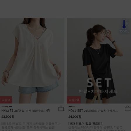
리뷰
3
리뷰
23
NK62-TS-25/엔릴 반전 블라우스_HR
KO62-SET-05/크립스 반팔치마바지세
트_HR
23,900원
24,900원
[55-88] 한 벌로 두 가지 스타일을 연출해주는
[ 5차 리오더 입고 완료!! ]
활용도와 실용성을 모두 만족시키는 반전
살랑이는 텍스처와 플레어 실루엣, 가볍고