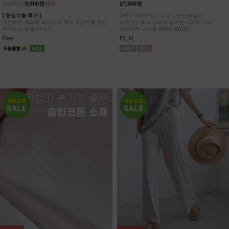
20,900원
9,900원
53%
27,900원
[ 한정수량 특가 ]
ONLY NAK! 입는 순간 고급스러움이
로맨틱한 플라워 레이스로 룩에 포인트를 주는
느껴지도록 세심하게 설계한 나크의 국내
백레이스 반팔 티셔츠
자체제작 스커트 #NAK MADE.
Free
F,L,XL