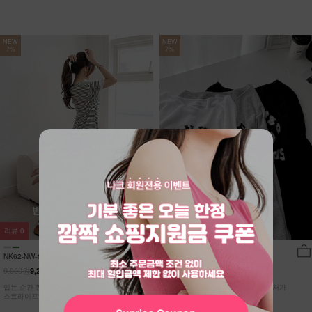
NEW
NEW
7%
7%
리뷰
0
리뷰
9
NK62-NW-11/유포니 반팔+반바지 홈웨
DM52-T-26/브랑코 쿨 니트
어_HR
9,900원
27,900원
9,210원
7%
25,950원
7%
입는 순간 편안함이 달라지는 캡내장
[55~110] 고슬고슬~ 소프트한 텍스처가
스트라이프 홈웨어 SET
돋보이는 쿨~한 루즈핏 니트