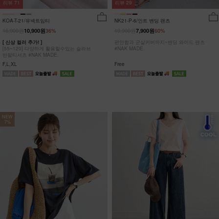
리뷰
29
리뷰
71
NK21-P-6/인트 밴딩 팬츠
KOA-T-21/유넥트임티
19,900원
16,900원
7,900원
60%
10,900원
36%
편안함과 군살커버까지~밴딩 와이드 팬츠
[ 신상 컬러 추가! ]
#NAK MADE.
[55~120] 다양하게 활용할수있는 슬라브
반팔티셔츠 #NAK MADE.
Free
F,L,XL
NEW
7%