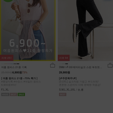
리뷰
251
리뷰
94
여름 원피스 21종 기획
DM61-P-35/에어리실크 스판 부츠컷팬
츠_DY
25,900원
6,900원
73%
29,900원
[ 여름 원피스 21종 ~75% 특가 ]
[🎉주문폭주!🎉]
#휴양지룩 #바캉스 #데일리 원피스
[S-2XL] 실크처럼 가볍고 부드러워!
6,900원부터!
쫀쫀한 스판까지 더해 완벽한 착용감!
F,L,XL
S,M,L,XL,2XL / 숏,롱