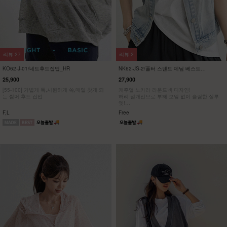
리뷰
27
리뷰
2
KO62-J-01/네트후드집업_HR
NK62-JS-2/폴터 스텐드 데님 베스트
_DY
25,900
27,900
[55-100] 가볍게 툭,시원하게 쓱,매일 찾게 되
캐주얼 노카라 라운드넥 디자인!
는 썸머 후드 집업
허리 절개선으로 부해 보임 없이 슬림한 실루
엣!
가볍게 툭- 걸쳐도 룩에 포인트!
F,L
Free