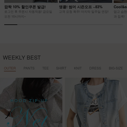
깜짝 10% 할인쿠폰 발급!
앵콜! 썸머 시즌오프 ~83%
Cool&
로그인 후 주문시 자동적용! 금요일
고객 요청 폭주! 마지막 일주일 연장!
덥고 습한
오전 10시까지~
과 집콕!
WEEKLY BEST
OUTER
PANTS
TEE
SHIRT
KNIT
DRESS
BIG-SIZE