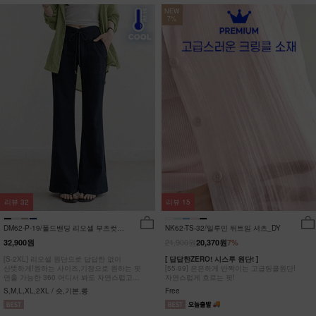
NEW
7%
리뷰
32
리뷰
15
DM62-P-19/폴드밴딩 리오셀 부츠컷팬
NK62-TS-32/일루민 뒤트임 셔츠_DY
츠_HR
21,900원
32,900원
20,370원
7%
[S-2XL] 리오셀 원단으로 답답한 없이
[ 답답한ZERO! 시스루 원단! ]
산뜻하게!원하는 사이즈,기장으로 원하는 핏
[55-99] 은은하게 반짝이는 고급링클원단!
연출 가능한 360 어디서 봐도 자연스럽고
자연스럽게 흐르는 핏!
균형잡힌 부츠컷 팬츠
S,M,L,XL,2XL / 숏,기본,롱
Free