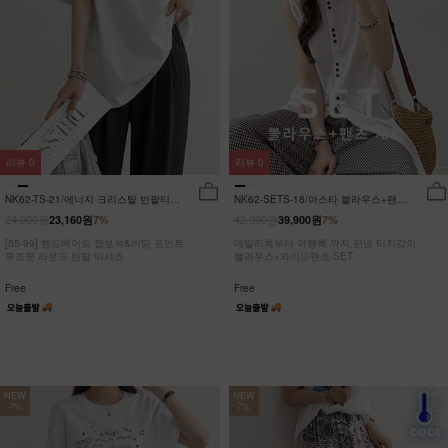
리뷰
0
리뷰
0
NK62-TS-21/에너지 크리스탈 반팔티
NK62-SETS-18/아스타 블라우스+팬츠
_JY
세트_HR
24,900원
42,900원
23,160원
7%
39,900원
7%
[55-99] 핸드메이드 캡보석&비딩 포인트
데일리룩부터 여행룩 까지,린넨 터치감의
루즈핏 라운드 반팔 티셔츠
블라우스+와이드팬츠 SET
Free
Free
NEW
NEW
7%
7%