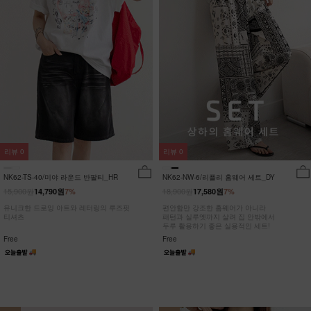
리뷰
0
리뷰
0
NK62-TS-40/미야 라운드 반팔티_HR
NK62-NW-6/리플리 홈웨어 세트_DY
15,900원
18,900원
14,790원
7%
17,580원
7%
유니크한 드로잉 아트와 레터링의 루즈핏
편안함만 강조한 홈웨어가 아니라
티셔츠
패턴과 실루엣까지 살려 집 안밖에서
두루 활용하기 좋은 실용적인 세트!
Free
Free