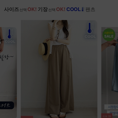
팬츠
사이즈
OK!
기장
OK!
COOL
선택
선택
리뷰
33