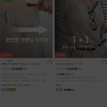
리뷰
605
리뷰
36
DM62-P-08/븐투 리오셀 사이드절개팬
아르니카 쿨링티1+1_YN
츠_YN
38,900원
25,800원
32,900원
15%
12,900원
50%
[S-2XL] 베스트셀러 핏 그대로 더 가벼워진
[ 기획특가/1+1 ]
여름 리오셀 와이드 팬츠!
나크가 만들면 기본티도 다르다는 공식!
슬림함과 편안함, 시원함을 모두 챙긴 여름
1+1구성으로 브이넥 라운드넥 고민없이 두장
완전정복 팬츠
다 챙겨가세요
S,M,L,XL,2XL / 숏,기본,롱
Free