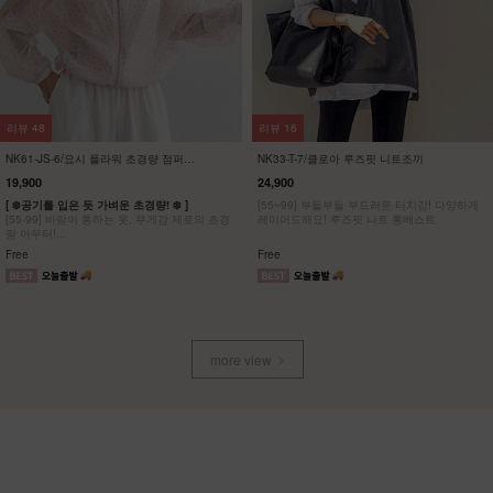
리뷰
48
리뷰
16
NK61-JS-6/요시 플라워 초경량 점퍼
NK33-T-7/클로아 루즈핏 니트조끼
_YN
19,900
24,900
[ ❄️공기를 입은 듯 가벼운 초경량! ❄️ ]
[55~99] 부들부들 부드러운 터치감! 다양하게
[55-99] 바람이 통하는 옷, 무게감 제로의 초경
레이어드해요! 루즈핏 니트 롱베스트
량 아우터!
공기를 입은 듯한 착용감에 로맨틱감성을 더한
Free
Free
디자인
more view