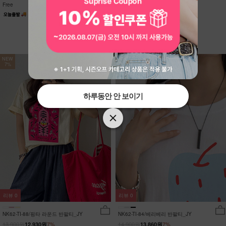
Free
Free
NEW
NEW
7%
7%
하루동안 안 보이기
하루동안 안 보이기
리뷰
0
리뷰
0
NK62-TI-88/핑타 라운드 반팔티_JY
NK62-TI-84/베리베리 반팔티_JY
13,900원
14,900원
12,930원
7%
13,860원
7%