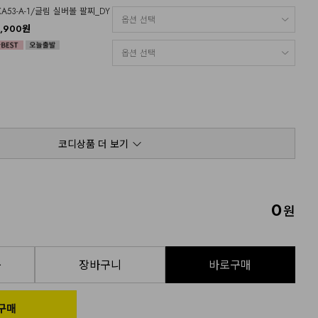
KA53-A-1/글림 실버볼 팔찌_DY
3,900원
코디상품 더 보기
0
원
품
장바구니
바로구매