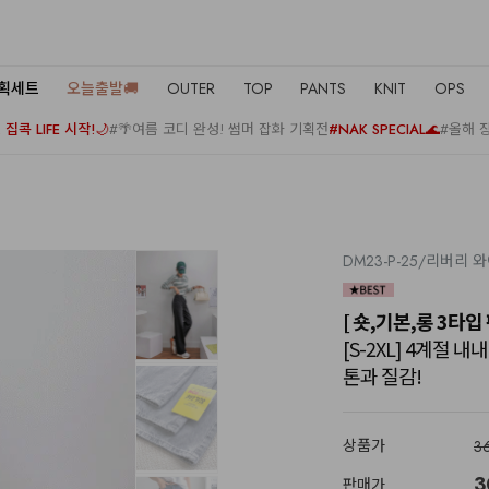
기획세트
오늘출발🚚
OUTER
TOP
PANTS
KNIT
OPS
집콕 LIFE 시작!🌙
#🌴여름 코디 완성! 썸머 잡화 기획전
#NAK SPECIAL🌊
#올해 
DM23-P-25/리버리
[ 숏,기본,롱 3타입 
[S-2XL] 4계절
톤과 질감!
상품가
3
3
판매가