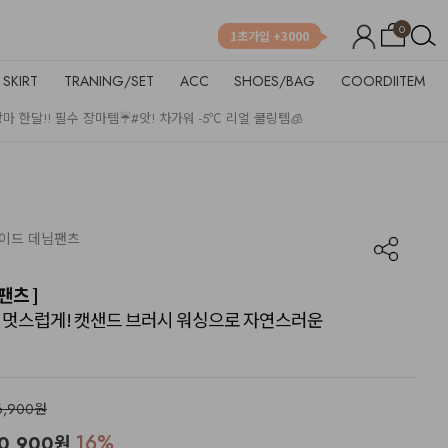
0
1초가입 +3000
SKIRT
TRANING/SET
ACC
SHOES/BAG
COORDIITEM
장마 한달!! 필수 장마템☔
#앗! 차가워 -5℃ 리얼 쿨링템🧊
 와이드 데님팬츠
팬츠 ]
 내내 멋스럽게! 캣샌드 브러시 워싱으로 자연스러운
6,900원
16
%
0,900
원