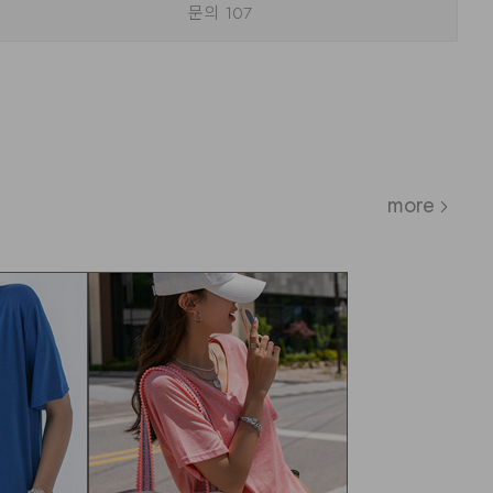
문의
107
more