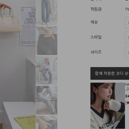
적립금
1
색상
스타일
사이즈
함께 착용한 코디 상
N
_D
2