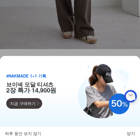
#NAKMADE 1+1 기획
브이넥 모달 티셔츠
2장 특가 14,900원
지금 구매하기
득템찬스
단독 한정수량 특가!
하루 동안 보지 않기
닫기
뒤로가기
카테고리
홈
찜
마이페이지