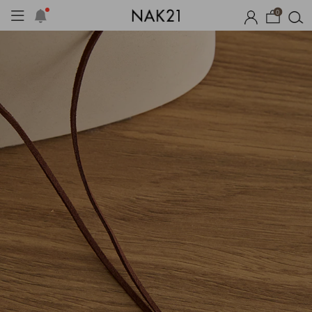
0
체제작
여름 잠옷
장마템 기획전
오늘출발
시즌오