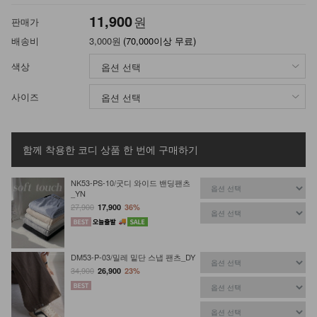
11,900
원
판매가
배송비
3,000원
(70,000이상 무료)
색상
사이즈
함께 착용한 코디 상품
한 번에 구매하기
NK53-PS-10/굿디 와이드 밴딩팬츠
_YN
27,900
17,900
36%
DM53-P-03/밀레 밑단 스냅 팬츠_DY
34,900
26,900
23%