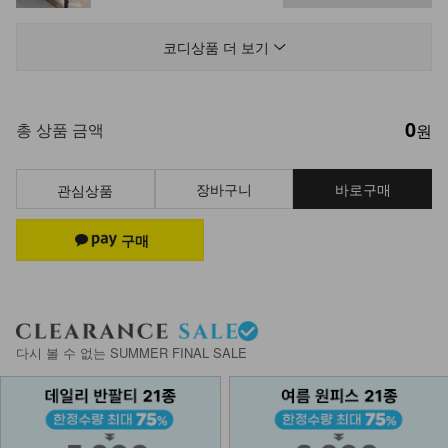
KO21-T-03/뉴 라운드코카_HS
12,900
코디상품 더 보기
0
NK53-JH-27/듀러블 라운드 니트 가
총 상품 금액
원
디건_HR
24,900
장바구니
바로구매
관심상품
NK43-P-4/투바이 와이드팬츠
27,900
NKA53-A-3/플래닛 레이어드 팔찌
_DY
다시 볼 수 없는 SUMMER FINAL SALE
8,900
DM23-AC-14/링귀걸이 4종 세트