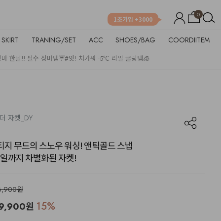
0
1초가입 +3000
SKIRT
TRANING/SET
ACC
SHOES/BAG
COORDIITEM
장마 한달!! 필수 장마템☔
#앗! 차가워 -5℃ 리얼 쿨링템🧊
이더 자켓_DY
 빈티지 무드의 스노우 워싱! 앤틱골드 스냅
일까지 차별화된 자켓!
6,900원
15
%
9,900
원