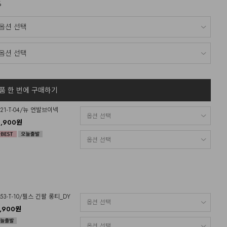
%
품 한 번에 구매하기
O21-T-04/뉴 언발브이넥
4,900원
O53-T-10/필스 긴팔 롱티_DY
7,900원