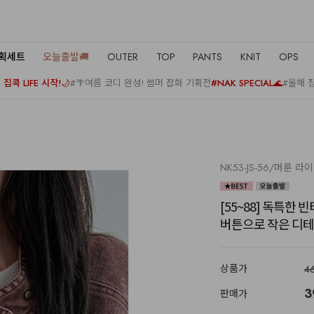
기획세트
오늘출발🚚
OUTER
TOP
PANTS
KNIT
OPS
집콕 LIFE 시작!🌙
#🌴여름 코디 완성! 썸머 잡화 기획전
#NAK SPECIAL🌊
#올해 
NK53-JS-56/머룬 라
[55~88] 독특한
버튼으로 작은 디테
상품가
4
3
판매가