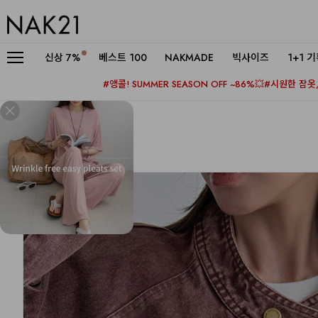
신상
7%
베스트 100
NAKMADE
빅사이즈
1+1 
#앵콜! SUMMER SEASON OFF ~86%💥
#시원한 잠옷, 