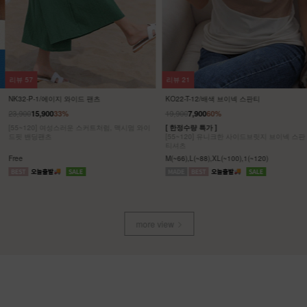
리뷰
57
리뷰
21
NK32-P-1/에이지 와이드 팬츠
KO22-T-12/배색 브이넥 스판티
23,900
19,900
15,900
33%
7,900
60%
[55~120] 여성스러운 스커트처럼, 맥시멈 와이
[ 한정수량 특가 ]
드핏 밴딩팬츠
[55~120] 유니크한 사이드브릿지 브이넥 스판
티셔츠
Free
M(~66),L(~88),XL(~100),1(~120)
more view