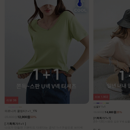
리뷰
1,902
리뷰
36
심플V 1+1
아르니카 쿨링티1+1_YN
19,900원
14,900원
25%
25,800원
12,900원
50%
[기획특가/1+1]
[55~120] 시원한 깊은 V넥 심
[ 기획특가/1+1 ]
나크가 만들면 기본티도 다르다는 공식! 1+1구성으로 브이넥
F,L,XL