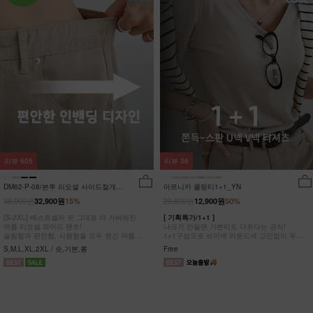
리뷰
605
리뷰
36
DM62-P-08/븐투 리오셀 사이드절개팬
아르니카 쿨링티1+1_YN
츠_YN
38,900원
25,800원
32,900원
15%
12,900원
50%
[S-2XL] 베스트셀러 핏 그대로 더 가벼워진
[ 기획특가/1+1 ]
여름 리오셀 와이드 팬츠!
나크가 만들면 기본티도 다르다는 공식!
슬림함과 편안함, 시원함을 모두 챙긴 여름
1+1구성으로 브이넥 라운드넥 고민없이 두장
완전정복 팬츠
다 챙겨가세요
S,M,L,XL,2XL / 숏,기본,롱
Free