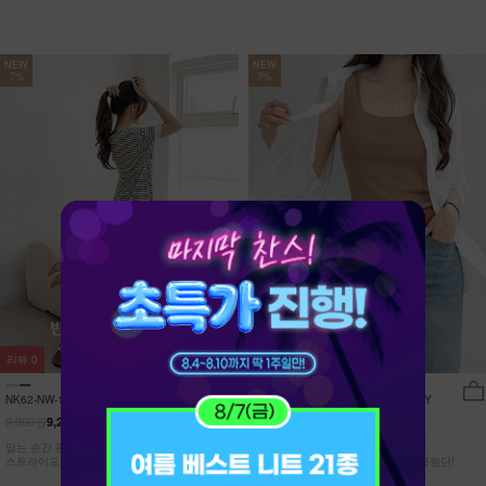
NEW
NEW
7%
7%
리뷰
0
리뷰
15
NK62-NW-11/유포니 반팔+반바지 홈웨
NK62-TS-32/일루민 뒤트임 셔츠_DY
어_HR
9,900원
21,900원
9,210원
7%
20,370원
7%
입는 순간 편안함이 달라지는 캡내장
[ 답답한ZERO! 시스루 원단! ]
스트라이프 홈웨어 SET
[55-99] 은은하게 반짝이는 고급링클원단!
자연스럽게 흐르는 핏!