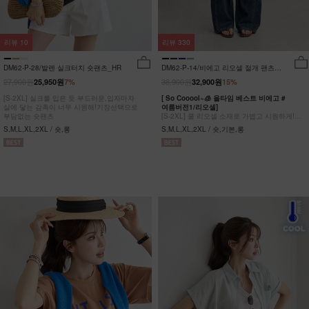
리뷰
10
리뷰
330
DM62-P-28/발렌 실크터치 숏팬츠_HR
DM62-P-14/비에고 리오셀 절개 팬츠
_HR
27,900원
38,900원
25,950원
7%
32,900원
15%
[S-2XL] 실크를 입은 듯 부드러운,입자마자
[ So Cooool~🧊 올타임 베스트 비에고 #
살에 닿는 감촉이 너무 시원해!기장선택으로
여름버전1/리오셀]
부담없는 숏팬츠
[S-2XL] 쿨 리오셀 소재로 가볍고 시원하게!
사이드 절개 쿨링 데님팬츠
S,M,L,XL,2XL / 숏,롱
S,M,L,XL,2XL / 숏,기본,롱