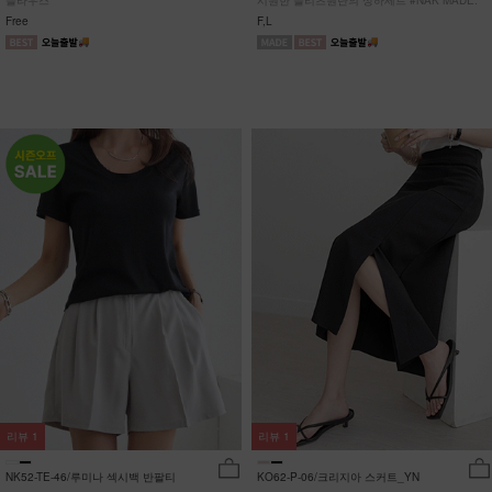
블라우스
시원한 플리츠원단의 상하세트 #NAK MADE.
Free
F,L
리뷰
1
리뷰
1
NK52-TE-46/루미나 섹시백 반팔티
KO62-P-06/크리지아 스커트_YN