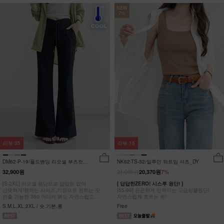
NEW
7%
리뷰
35
리뷰
15
DM62-P-19/폴드밴딩 리오셀 부츠컷팬
NK62-TS-32/일루민 뒤트임 셔츠_DY
츠_HR
21,900원
32,900원
20,370원
7%
[S-2XL] 리오셀 원단으로 답답한 없이
[ 답답한ZERO! 시스루 원단! ]
산뜻하게!원하는 사이즈,기장으로 원하는 핏
[55-99] 은은하게 반짝이는 고급링클원단!
연출 가능한 360 어디서 봐도 자연스럽고
자연스럽게 흐르는 핏!
균형잡힌 부츠컷 팬츠
S,M,L,XL,2XL / 숏,기본,롱
Free