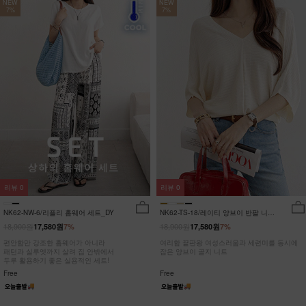
NEW
NEW
7%
7%
리뷰
0
리뷰
0
NK62-NW-6/리플리 홈웨어 세트_DY
NK62-TS-18/레이티 양브이 반팔 니트
_HR
18,900원
18,900원
17,580원
7%
17,580원
7%
편안함만 강조한 홈웨어가 아니라
여리함 끝판왕 여성스러움과 세련미를 동시에
패턴과 실루엣까지 살려 집 안밖에서
잡은 양브이 골지 니트
두루 활용하기 좋은 실용적인 세트!
Free
Free