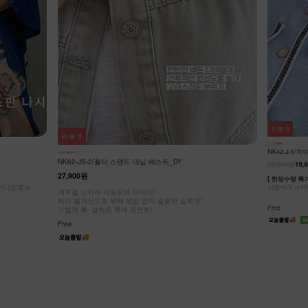
리뷰
3
리뷰
3
NK42-J-5/차
NK62-JS-2/폴터 스텐드 데님 베스트_DY
25,900원
19,9
27,900원
[ 한정수량 특가 
가디건/로브
시원하게 스타일
캐주얼 노카라 라운드넥 디자인!
허리 절개선으로 부해 보임 없이 슬림한 실루엣!
Free
가볍게 툭- 걸쳐도 룩에 포인트!
Free