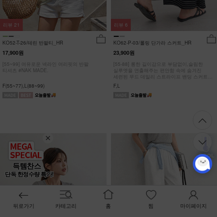
리뷰
21
리뷰
6
KO52-T-26/테린 반팔티_HR
KO62-P-03/롤링 단가라 스커트_HR
17,900원
23,900원
[55~99] 여유로운 넥라인 여리핏의 반팔
[55-88] 롱한 길이감으로 부담없이,슬림한
티셔츠 #NAK MADE.
실루엣을 연출해주는 편안함 속에 숨겨진
세련된 무드 데일리 스트라이프 밴딩 스커트
#NAK MADE.
F(55~77),L(88~99)
F,L
득템찬스
단독 한정수량 특가!
뒤로가기
카테고리
홈
찜
마이페이지