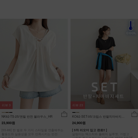
리뷰
3
리뷰
23
NK62-TS-25/엔릴 반전 블라우스_HR
KO62-SET-05/크립스 반팔치마바지세
트_HR
23,900원
24,900원
[55-88] 한 벌로 두 가지 스타일을 연출해주는
[ 5차 리오더 입고 완료!! ]
활용도와 실용성을 모두 만족시키는 반전
살랑이는 텍스처와 플레어 실루엣, 가볍고