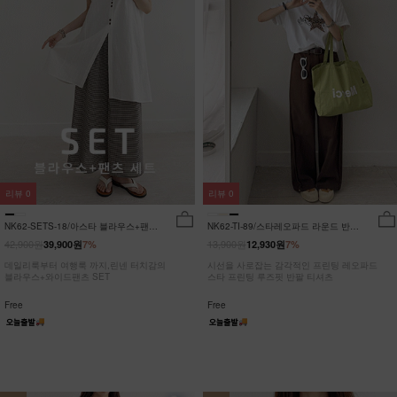
리뷰
0
리뷰
0
NK62-SETS-18/아스타 블라우스+팬츠
NK62-TI-89/스타레오파드 라운드 반팔
세트_HR
티_JY
42,900원
13,900원
39,900원
7%
12,930원
7%
데일리룩부터 여행룩 까지,린넨 터치감의
시선을 사로잡는 감각적인 프린팅 레오파드
블라우스+와이드팬츠 SET
스타 프린팅 루즈핏 반팔 티셔츠
Free
Free