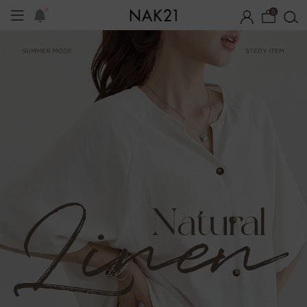
0
체제작
여름 잠옷
장마템 기획전
오늘출발
시즌오