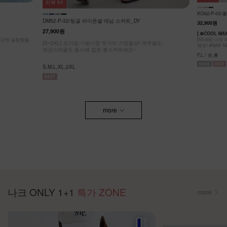
리뷰
64
KO62-P-05/
DM52-P-32/팅글 라이온셀 데님 스커트_DY
32,900원
27,900원
[ ❄️COOL MA
원단에 슬림함을
[55-99] 나
[S~2XL] 숏기장,기본기장 두가지 기장옵션! 캐주얼도,
팬츠! #NAK MA
여성스러움도 동시에 잡은 롱스커트에요~
F,L / 숏,롱
S,M,L,XL,2XL
more
나크 ONLY 1+1
특가 ZONE
more