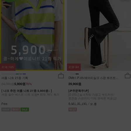
리뷰
185
리뷰
94
여름 니트 21종 기획
DM61-P-35/에어리실크 스판 부츠컷팬
츠_DY
24,900원
5,900원
76%
29,900원
[ 나크 추천 여름 니트 21종 5,900원~ ]
[🎉주문폭주!🎉]
여름 필수 베스트 니트 모음♥ 최대 76% 특가
[S-2XL] 실크처럼 가볍고 부드러워!
쫀쫀한 스판까지 더해 완벽한 착용감!
Free
S,M,L,XL,2XL / 숏,롱