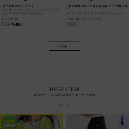
[ ❄️무중력 아이스 팬츠! ]
[ ❄️여름버전 베스트셀러의 슬림 부츠컷 버전 ❄️
[55-88] 나크에서 야심차게 준비한! 체감무게
]
0g에 주름까지 예쁜 크링클 팬츠!
[S-2XL] 공기를 입은 듯 가볍고 뛰어난 신축성
원단에 슬림함을 더한 부츠컷 팬츠!
F,L / 기본,롱
S,M,L,XL,2XL / 숏,기본,롱
more
BEST ITEM
나크에서 가장 많이 사랑받는 베스트 아이템