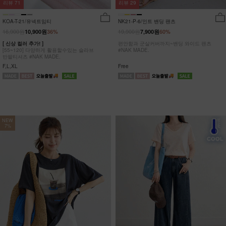
리뷰
29
리뷰
71
NK21-P-6/인트 밴딩 팬츠
KOA-T-21/유넥트임티
19,900원
16,900원
7,900원
60%
10,900원
36%
편안함과 군살커버까지~밴딩 와이드 팬츠
[ 신상 컬러 추가! ]
#NAK MADE.
[55~120] 다양하게 활용할수있는 슬라브
반팔티셔츠 #NAK MADE.
Free
F,L,XL
NEW
7%