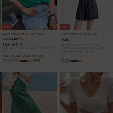
리뷰
8
리뷰
5
KO32-T-01/파리 호일프린팅 반팔티
KO62-T-20/위겟 박스반팔티_DY
23,900
5,900
75%
19,900
[ 한정수량 특가 ]
[55-100] 가볍고 시원한 원단은 물론
[55~120] 유니크한 골드 프린팅!! 반팔티/박시
피부에 달라붙지 않아 하루종일 쾌적해!
핏
착용과 동시에 자동 체형보정!
F(55~77),L(88~100),XL(110~120)
F,L