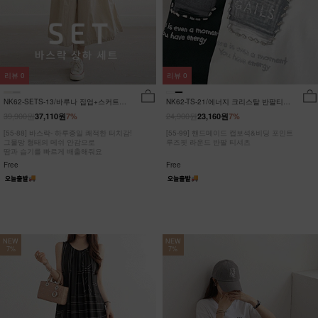
리뷰
0
리뷰
0
NK62-SETS-13/바루나 집업+스커트
NK62-TS-21/에너지 크리스탈 반팔티
세트_DY
_JY
39,900원
24,900원
37,110원
7%
23,160원
7%
[55-88] 바스락- 하루종일 쾌적한 터치감!
[55-99] 핸드메이드 캡보석&비딩 포인트
그물망 형태의 메쉬 안감으로
루즈핏 라운드 반팔 티셔츠
땀과 습기를 빠르게 배출해줘요
Free
Free
NEW
NEW
7%
7%