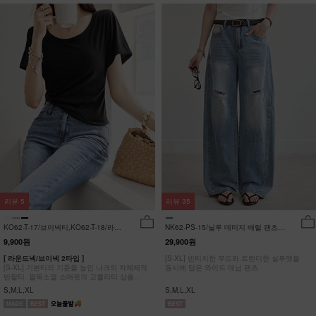
리뷰
5
리뷰
35
KO62-T-17/브이넥티,KO62-T-18/라운
NK62-PS-15/닐루 데미지 배럴 팬츠
드티_YN
_HR
9,900원
29,900원
[ 라운드넥/브이넥 2타입 ]
[S-XL] 빈티지한 무드와 트렌디한 실루엣을
[S-XL] 기본티의 기준을 높인 나크의 자체제작
동시에 담은 와이드 데님 팬츠
반팔티. 팔뚝소멸 소매핏의 고퀄리티 상품
#NAK MADE.
S,M,L,XL
S,M,L,XL