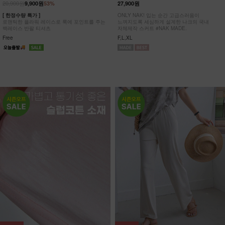
20,900원
9,900원
53%
27,900원
[ 한정수량 특가 ]
ONLY NAK! 입는 순간 고급스러움이
로맨틱한 플라워 레이스로 룩에 포인트를 주는
느껴지도록 세심하게 설계한 나크의 국내
백레이스 반팔 티셔츠
자체제작 스커트 #NAK MADE.
Free
F,L,XL