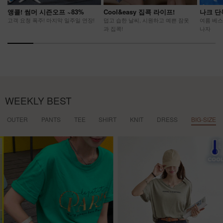
앵콜! 썸머 시즌오프 ~83%
Cool&easy 집콕 라이프!
나크 단
고객 요청 폭주! 마지막 일주일 연장!
덥고 습한 날씨, 시원하고 예쁜 잠옷
여름 베스
과 집콕!
나자
WEEKLY BEST
OUTER
PANTS
TEE
SHIRT
KNIT
DRESS
BIG-SIZE