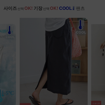
팬츠
사이즈
OK!
기장
OK!
COOL
선택
선택
리뷰
20