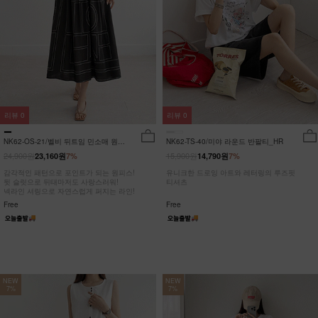
리뷰
0
리뷰
0
NK62-OS-21/벨비 뒤트임 민소매 원피
NK62-TS-40/미야 라운드 반팔티_HR
스_DY
24,900원
15,900원
23,160원
7%
14,790원
7%
감각적인 패턴으로 포인트가 되는 원피스!
유니크한 드로잉 아트와 레터링의 루즈핏
뒷 슬릿으로 뒤태마저도 사랑스러워!
티셔츠
넥라인 셔링으로 자연스럽게 퍼지는 라인!
Free
Free
NEW
NEW
7%
7%