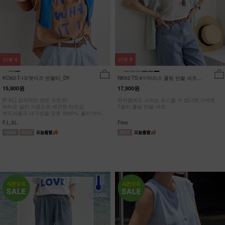
리뷰
4
리뷰
9
KO62-T-13/왓이즈 반팔티_DY
NK62-TS-61/마리스 쿨링 반팔 셔츠
_HR
15,900원
17,900원
[F-XL] 감각적인 영문 프린트!
한여름에도 셔츠는 포기할 수 없다면,가벼운
바이오 실키 가공으로 매끈한 터치감
7컬러 쿨링 반팔 셔츠
부드러움과 내구성을 갖춘 면85%, 폴리15%
#NAK MADE.
F,L,XL
Free