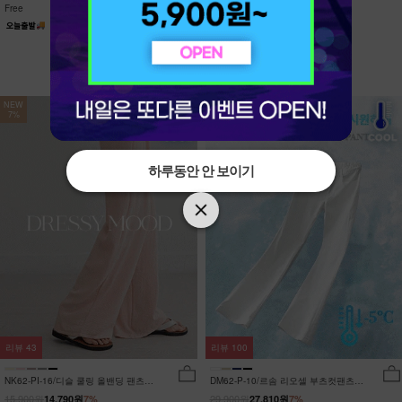
Free
Free
NEW
NEW
7%
7%
하루동안 안 보이기
하루동안 안 보이기
리뷰
43
리뷰
100
NK62-PI-16/디슬 쿨링 올밴딩 팬츠
DM62-P-10/르솜 리오셀 부츠컷팬츠
_YN
_YN
15,900원
29,900원
14,790원
7%
27,810원
7%