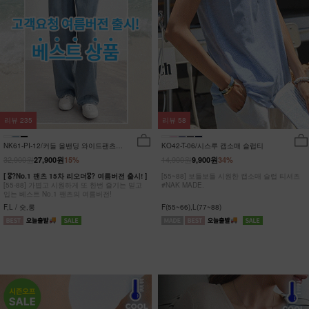
리뷰
235
리뷰
58
NK61-PI-12/커들 올밴딩 와이드팬츠
KO42-T-06/시스루 캡소매 슬럽티
_YN
32,900원
14,900원
27,900원
15%
9,900원
34%
[ 🎖?No.1 팬츠 15차 리오더🎖? 여름버전 출시! ]
[55~88] 보들보들 시원한 캡소매 슬럽 티셔츠
[55-88] 가볍고 시원하게 또 한번 즐기는 믿고
#NAK MADE.
입는 베스트 No.1 팬츠의 여름버전!
F,L / 숏,롱
F(55~66),L(77~88)