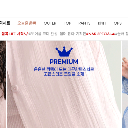
기획세트
오늘출발🚚
OUTER
TOP
PANTS
KNIT
OPS
집콕 LIFE 시작!🌙
#🌴여름 코디 완성! 썸머 잡화 기획전
#NAK SPECIAL🌊
#올해 