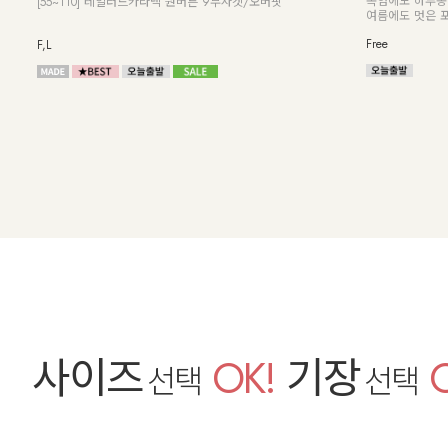
폭염에도 하루종
[55~110] 테일러드카라넥 원버튼 9부자켓/오버핏
여름에도 멋은 
Free
F,L
사이즈
OK!
기장
선택
선택