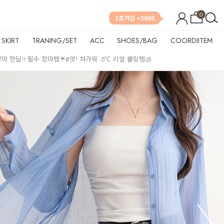
0
1초가입 +3000
SKIRT
TRANING/SET
ACC
SHOES/BAG
COORDIITEM
장마 한달!! 필수 장마템☔
#앗! 차가워 -5℃ 리얼 쿨링템🧊