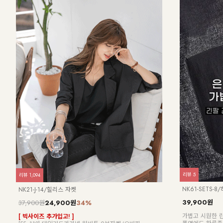
리뷰
5
리뷰
1,094
NK61-SETS-
NK21-J-14/힐리스 자켓
39,900원
37,900원
24,900원
34%
가볍고 시원한 
[ 빅사이즈 추가입고! ]