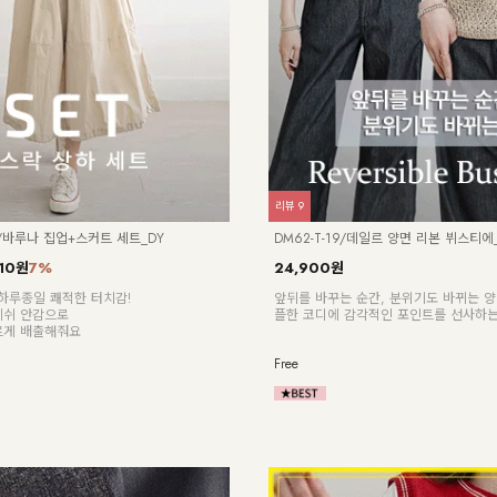
리뷰
9
13/바루나 집업+스커트 세트_DY
DM62-T-19/데일르 양면 리본 뷔스티에
110원
7%
24,900원
락- 하루종일 쾌적한 터치감!
앞뒤를 바꾸는 순간, 분위기도 바뀌는 양
메쉬 안감으로
플한 코디에 감각적인 포인트를 선사하는
르게 배출해줘요
Free