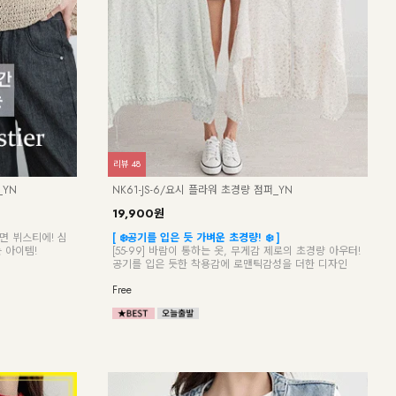
리뷰
48
_YN
NK61-JS-6/요시 플라워 초경량 점퍼_YN
19,900원
면 뷔스티에! 심
[ ❄️공기를 입은 듯 가벼운 초경량! ❄️ ]
 아이템!
[55-99] 바람이 통하는 옷, 무게감 제로의 초경량 아우터!
공기를 입은 듯한 착용감에 로맨틱감성을 더한 디자인
Free