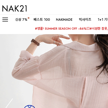
신상
7%
베스트 100
NAKMADE
빅사이즈
1+1 
#앵콜! SUMMER SEASON OFF ~86%💥
#시원한 잠옷, 