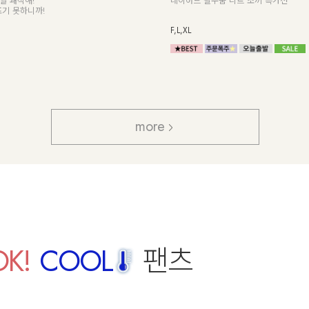
일 쾌적해!
레이어드 필수품 니트 조끼 특가전
포기 못하니까!
F,L,XL
more
OK!
COOL
팬츠