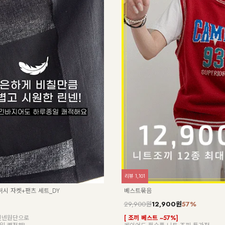
리뷰
1,101
8/허시 자켓+팬츠 세트_DY
베스트묶음
29,900원
12,900원
57%
린넨원단으로
[ 조끼 베스트 ~57%]