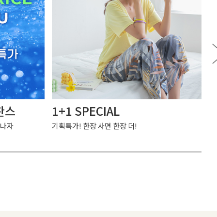
찬스
1+1 SPECIAL
여
만나자
기획특가! 한장 사면 한장 더!
가