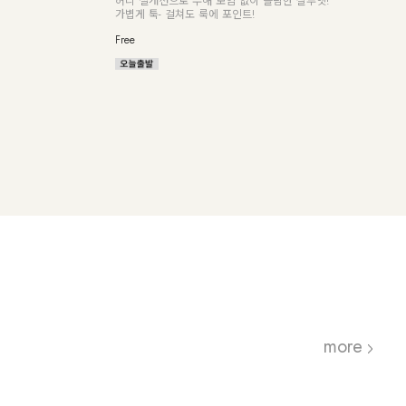
허리 절개선으로 부해 보임 없이 슬림한 실루엣!
가볍게 툭- 걸쳐도 룩에 포인트!
Free
more