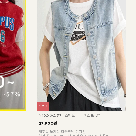
리뷰
3
NK62-JS-2/폴터 스텐드 데님 베스트_DY
27,900원
캐주얼 노카라 라운드넥 디자인!