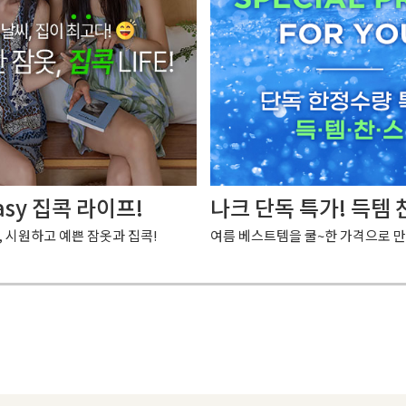
asy 집콕 라이프!
나크 단독 특가! 득템 
, 시원하고 예쁜 잠옷과 집콕!
여름 베스트템을 쿨~한 가격으로 