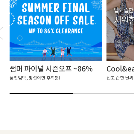
썸머 파이널 시즌오프 ~86%
Cool&e
품절임박, 망설이면 후회뿐!
덥고 습한 날씨