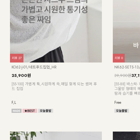
리뷰
27
리뷰
0
KO62-J-01/네트후드집업_HR
NK62-SETS-
25,900원
39,900원
37,
[55-100] 가볍게 툭,시원하게 쓱,매일 찾게 되는 썸머 후
[55-88] 바스
츠
드 집업
그물망 형태의 
땀과 습기를 빠
F,L
Free