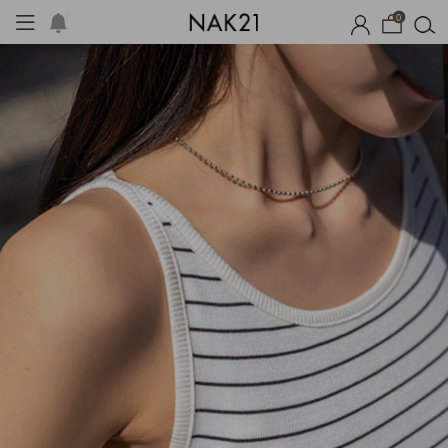
0
옷
장마템 기획전
오늘출발
시즌오프
1+1 기획