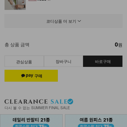
KO52-P-09/브레쓰 반바지_DY
20,900
코디상품 더 보기
0
KO52-P-08/다니 롱스커트_HJ
총 상품 금액
원
19,900
장바구니
바로구매
관심상품
DM52-P-14/브리즈 사이드절개 플레
어 팬츠
39,900
24,900
38%
NK51-TS-4/키노 거즈 시스루 셔츠
다시 볼 수 없는 SUMMER FINAL SALE
29,900
19,900
33%
선택 완료