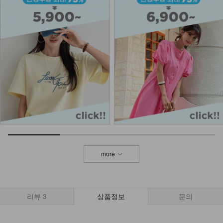
DM51-BG-03/블랙 포인트 숄더 백
42,900
DM23-AC-10/클립 체인 팔찌
12,900
DM22-AC-08/컬러 비즈 팔찌
10,900
8,900
18%
more
DM62-C-03/클레이 밀짚모자 페도라
32,900
리뷰
3
상품정보
문의
NKA62-BS-11/아망드 라탄 숄더백