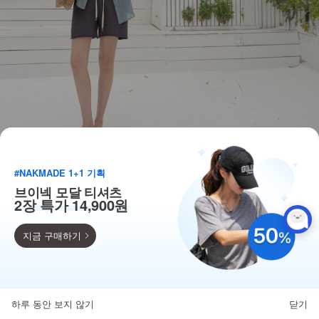
#NAKMADE 1+1 기획
브이넥 모달 티셔츠
2장 특가 14,900원
지금 구매하기
득템찬스
단독 한정수량 특가!
하루 동안 보지 않기
닫기
뒤로가기
카테고리
홈
찜
마이페이지