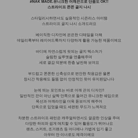
#NAK MADE.유니크한 어깨끈으로 단품도 OK!!
스트라이프 쫀쫀 골지 나시
스타일리시하면서도 실용적인 시즌리스 아이템
스트라이프 골지 나시 소개드려요
베이직한 디자인에 은은한 디테일을 더해
데일리룩부터 레이어드룩까지 다양하게 활용 가능한 제품이에요
바디에 자연스럽게 핏되는 골지 텍스처가
슬림한 실루엣을 연출해주며
세로 결감 덕분에 한층 날씬해 보여요
부드럽고 쫀쫀한 신축성으로 편안한 착용감은 물론
장시간 착용해도 들뜸 없이 안정적인 핏이 유지된답니다
눈에 띄는 포인트는 바로 어깨 끈의 디자인!!
일반적인 끈이 아닌 살짝 안쪽으로 들어간 유니크한 쉐입으로
목선과 어깨라인을 더욱 돋보이게 해주어
단독으로 입었을 때도 세련된 무드가 느껴져요
차분한 스트라이프 패턴은 캐주얼하면서도 깔끔한 인상을 주며
다양한 하의와 쉽게 매치할 수 있어 활용도가 뛰어나요
팬츠, 스커트, 조거팬츠 등 어디에나 가볍게 입기 좋고
아우터 안 이너로도 제격이에요