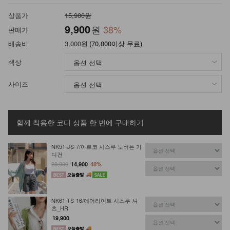
상품가
15,900원
9,900
원
38
%
판매가
배송비
3,000원
(70,000이상 무료)
색상
사이즈
함께 착용한 코디 상품
한 번에 구매하기
NK51-JS-7/아르코 시스루 노버튼 가
디건
28,900
14,900
48%
NK61-TS-16/에어라이트 시스루 셔
츠_HR
19,900