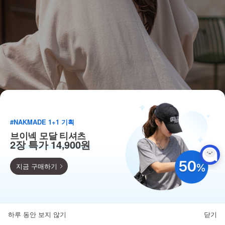
#NAKMADE 1+1 기획
브이넥 모달 티셔츠
2장 특가 14,900원
지금 구매하기
득템찬스
단독 한정수량 특가!
하루 동안 보지 않기
닫기
뒤로가기
카테고리
홈
찜
마이페이지