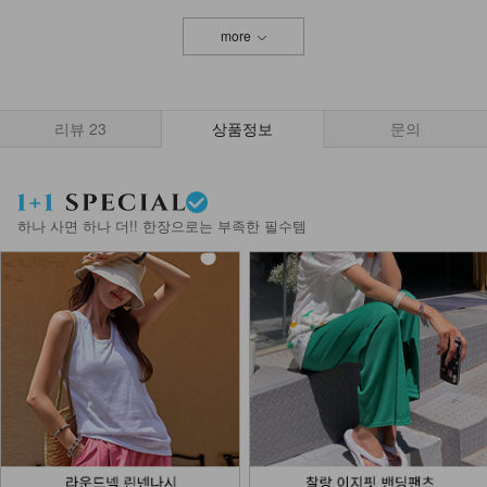
more
KOA-T-11/잔느롱나시
12,900
8,280
36%
리뷰
23
상품정보
문의
KOA-T-16/더블끈나시
13,900
9,900
29%
하나 사면 하나 더!! 한장으로는 부족한 필수템
NKA62-A-1/에어 브라캡 끈나시
13,900
나시에이비 1+1
27,800
15,900
43%