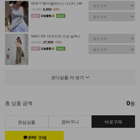
KOA-T-36/마블레이스 나시티_HR
15,900
8,900
44%
NK51-PS-15/프리하 인생 슬랙스
32,900
27,900
15%
KO52-O-02/설레임 나시원피스
24,900
16,900
32%
코디상품 더 보기
0
KOA-T-38/클래식 나시티
총 상품 금액
원
15,900
9,900
38%
장바구니
바로구매
관심상품
NK52-OS-15/누르 숄+원피스 세트