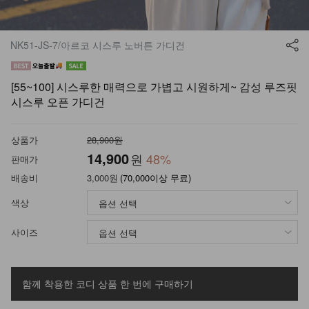
NK51-JS-7/아르코 시스루 노버튼 가디건
[55~100] 시스루한 매력으로 가볍고 시원하게~ 감성 루즈핏
시스루 오픈 가디건
상품가
28,900원
14,900
원
48
%
판매가
배송비
3,000원
(70,000이상 무료)
색상
사이즈
함께 착용한 코디 상품
한 번에 구매하기