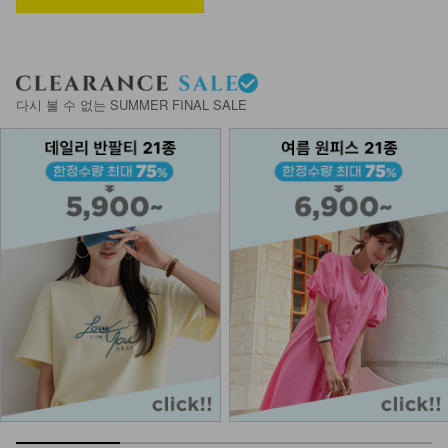
25,900
15,900
39%
NK52-TS-33/타로 니트 나시
다시 볼 수 없는 SUMMER FINAL SALE
17,900
8,900
50%
KOA-P-11/치마속바지
9,900
7,900
20%
KOA-T-15/심플끈나시
12,900
7,900
39%
KOA-T-26/스퀘어 스판나시
13,900
9,900
29%