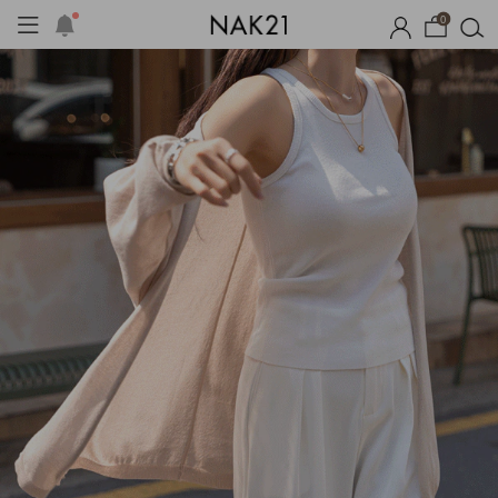
0
프
1+1 기획세트
자체제작
여름 잠옷
장마템 기획