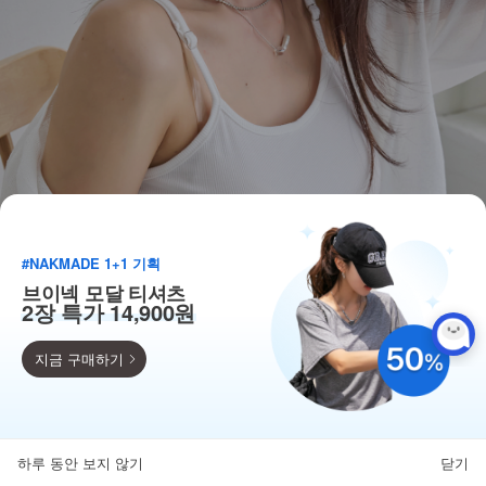
#NAKMADE 1+1 기획
브이넥 모달 티셔츠
2장 특가 14,900원
지금 구매하기
득템찬스
단독 한정수량 특가!
하루 동안 보지 않기
닫기
뒤로가기
카테고리
홈
찜
마이페이지