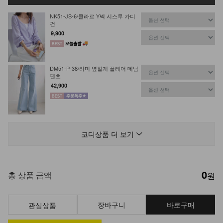
NK51-JS-6/클라르 Y넥 시스루 가디
건
9,900
DM51-P-38/라미 옆절개 플레어 데님
팬츠
42,900
DM23-AC-10/클립 체인 팔찌
12,900
코디상품 더 보기
0
총 상품 금액
원
장바구니
바로구매
관심상품