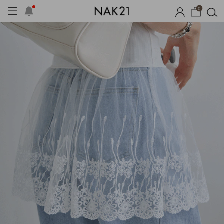
0
옷
장마템 기획전
오늘출발
시즌오프
1+1 기획