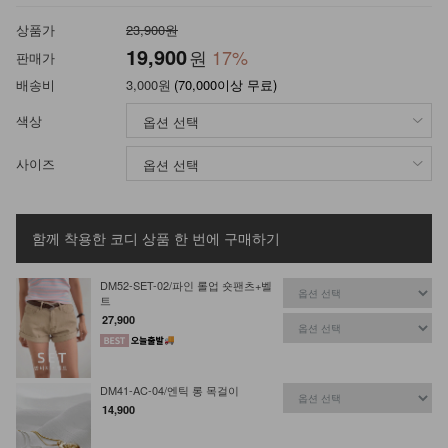
상품가
23,900원
19,900
원
17
%
판매가
배송비
3,000원
(70,000이상 무료)
색상
사이즈
함께 착용한 코디 상품
한 번에 구매하기
DM52-SET-02/파인 롤업 숏팬츠+벨
트
27,900
DM41-AC-04/엔틱 롱 목걸이
14,900