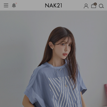
0
기획세트
자체제작
여름 잠옷
장마템 기획전
오늘출