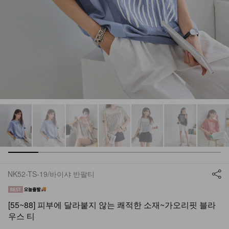
NK52-TS-19/바이샤 반팔티
[55~88] 피부에 달라붙지 않는 쾌적한 소재~가오리핏 블라
우스 티