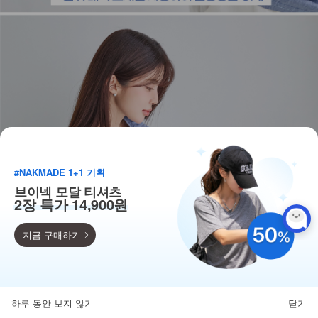
#NAKMADE 1+1 기획
브이넥 모달 티셔츠
2장 특가 14,900원
지금 구매하기
득템찬스
단독 한정수량 특가!
하루 동안 보지 않기
닫기
뒤로가기
카테고리
홈
찜
마이페이지