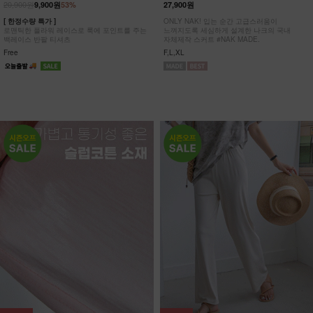
20,900원
9,900원
53%
27,900원
[ 한정수량 특가 ]
ONLY NAK! 입는 순간 고급스러움이
로맨틱한 플라워 레이스로 룩에 포인트를 주는
느껴지도록 세심하게 설계한 나크의 국내
백레이스 반팔 티셔츠
자체제작 스커트 #NAK MADE.
Free
F,L,XL