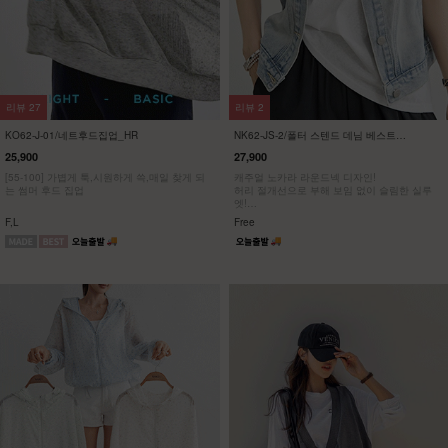
리뷰
27
리뷰
2
KO62-J-01/네트후드집업_HR
NK62-JS-2/폴터 스텐드 데님 베스트
_DY
25,900
27,900
[55-100] 가볍게 툭,시원하게 쓱,매일 찾게 되
캐주얼 노카라 라운드넥 디자인!
는 썸머 후드 집업
허리 절개선으로 부해 보임 없이 슬림한 실루
엣!
가볍게 툭- 걸쳐도 룩에 포인트!
F,L
Free