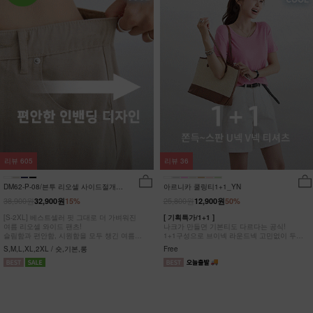
리뷰
605
리뷰
36
DM62-P-08/븐투 리오셀 사이드절개팬
아르니카 쿨링티1+1_YN
츠_YN
38,900원
25,800원
32,900원
15%
12,900원
50%
[S-2XL] 베스트셀러 핏 그대로 더 가벼워진
[ 기획특가/1+1 ]
여름 리오셀 와이드 팬츠!
나크가 만들면 기본티도 다르다는 공식!
슬림함과 편안함, 시원함을 모두 챙긴 여름
1+1구성으로 브이넥 라운드넥 고민없이 두장
완전정복 팬츠
다 챙겨가세요
S,M,L,XL,2XL / 숏,기본,롱
Free