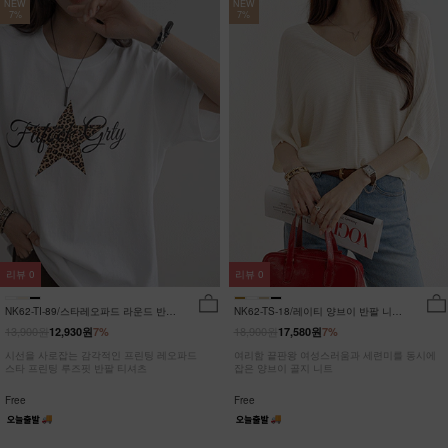
NEW
NEW
7%
7%
리뷰
0
리뷰
0
NK62-TI-89/스타레오파드 라운드 반팔
NK62-TS-18/레이티 양브이 반팔 니트
티_JY
_HR
13,900원
18,900원
12,930원
7%
17,580원
7%
시선을 사로잡는 감각적인 프린팅 레오파드
여리함 끝판왕 여성스러움과 세련미를 동시에
스타 프린팅 루즈핏 반팔 티셔츠
잡은 양브이 골지 니트
Free
Free