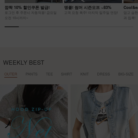
깜짝 10% 할인쿠폰 발급!
앵콜! 썸머 시즌오프 ~83%
Cool&
로그인 후 주문시 자동적용! 금요일
고객 요청 폭주! 마지막 일주일 연장!
덥고 습한
오전 10시까지~
과 집콕!
WEEKLY BEST
OUTER
PANTS
TEE
SHIRT
KNIT
DRESS
BIG-SIZE