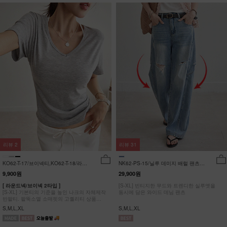
리뷰
2
리뷰
31
KO62-T-17/브이넥티,KO62-T-18/라운
NK62-PS-15/닐루 데미지 배럴 팬츠
드티_YN
_HR
9,900원
29,900원
[ 라운드넥/브이넥 2타입 ]
[S-XL] 빈티지한 무드와 트렌디한 실루엣을
[S-XL] 기본티의 기준을 높인 나크의 자체제작
동시에 담은 와이드 데님 팬츠
반팔티. 팔뚝소멸 소매핏의 고퀄리티 상품
#NAK MADE.
S,M,L,XL
S,M,L,XL