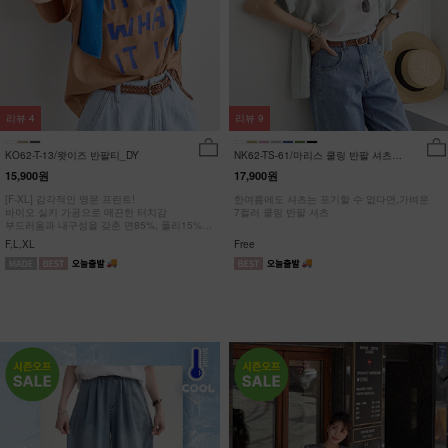
리뷰
4
리뷰
9
KO62-T-13/왓이즈 반팔티_DY
NK62-TS-61/마리스 쿨링 반팔 셔츠
_HR
15,900원
17,900원
[F-XL] 감각적인 영문 프린트!
한여름에도 셔츠는 포기할 수 없다면,가벼운
바이오 실키 가공으로 매끈한 터치감
7컬러 쿨링 반팔 셔츠
부드러움과 내구성을 갖춘 면85%, 폴리15%
#NAK MADE.
F,L,XL
Free