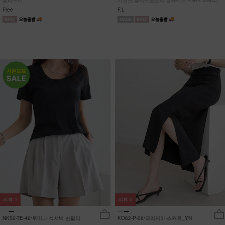
블라우스
시원한 플리츠원단의 상하세트 #NAK MADE.
Free
F,L
리뷰
1
리뷰
0
NK52-TE-46/루미나 섹시백 반팔티
KO62-P-06/크리지아 스커트_YN