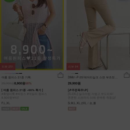
리뷰
251
리뷰
94
여름 원피스 21종 기획
DM61-P-35/에어리실크 스판 부츠컷팬
츠_DY
25,900원
8,900원
66%
29,900원
[ 여름 원피스 21종 ~66% 특가 ]
[🎉주문폭주!🎉]
#휴양지룩 #바캉스 #데일리 원피스
[S-2XL] 실크처럼 가볍고 부드러워!
8,900원부터!
쫀쫀한 스판까지 더해 완벽한 착용감!
F,L,XL
S,M,L,XL,2XL / 숏,롱