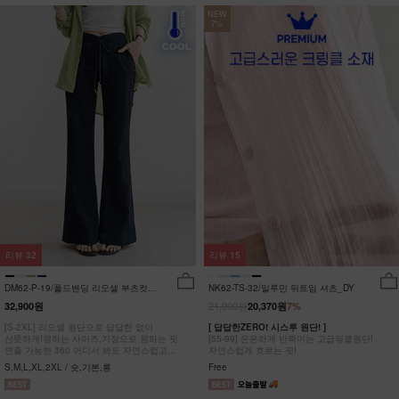
NEW
7%
리뷰
32
리뷰
15
DM62-P-19/폴드밴딩 리오셀 부츠컷팬
NK62-TS-32/일루민 뒤트임 셔츠_DY
츠_HR
21,900원
32,900원
20,370원
7%
[S-2XL] 리오셀 원단으로 답답한 없이
[ 답답한ZERO! 시스루 원단! ]
산뜻하게!원하는 사이즈,기장으로 원하는 핏
[55-99] 은은하게 반짝이는 고급링클원단!
연출 가능한 360 어디서 봐도 자연스럽고
자연스럽게 흐르는 핏!
균형잡힌 부츠컷 팬츠
S,M,L,XL,2XL / 숏,기본,롱
Free