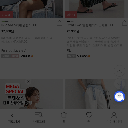
리뷰
21
리뷰
6
KO52-T-26/테린 반팔티_HR
KO62-P-03/롤링 단가라 스커트_HR
17,900원
23,900원
[55~99] 여유로운 넥라인 여리핏의 반팔
[55-88] 롱한 길이감으로 부담없이,슬림한
티셔츠 #NAK MADE.
실루엣을 연출해주는 편안함 속에 숨겨진
세련된 무드 데일리 스트라이프 밴딩 스커트
#NAK MADE.
F(55~77),L(88~99)
F,L
득템찬스
단독 한정수량 특가!
뒤로가기
카테고리
홈
찜
마이페이지