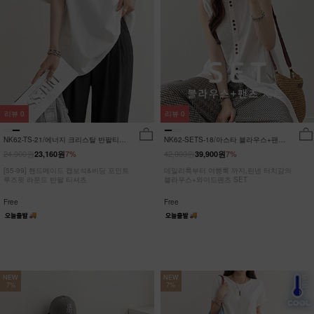
리뷰
0
리뷰
0
NK62-TS-21/에너지 크리스탈 반팔티
NK62-SETS-18/아스타 블라우스+팬츠
_JY
세트_HR
24,900원
42,900원
23,160원
7%
39,900원
7%
[55-99] 핸드메이드 캡보석&비딩 포인트
데일리룩부터 여행룩 까지,린넨 터치감의
루즈핏 라운드 반팔 티셔츠
블라우스+와이드팬츠 SET
Free
Free
NEW
NEW
7%
7%