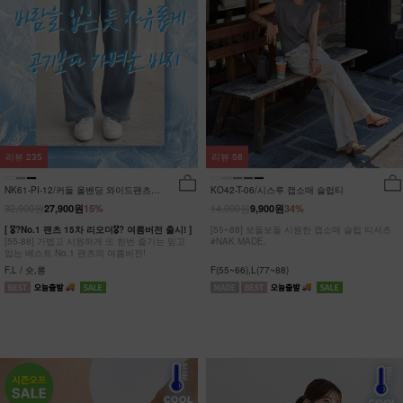
리뷰
235
리뷰
58
NK61-PI-12/커들 올밴딩 와이드팬츠
KO42-T-06/시스루 캡소매 슬럽티
_YN
32,900원
14,900원
27,900원
15%
9,900원
34%
[ 🎖?No.1 팬츠 15차 리오더🎖? 여름버전 출시! ]
[55~88] 보들보들 시원한 캡소매 슬럽 티셔츠
[55-88] 가볍고 시원하게 또 한번 즐기는 믿고
#NAK MADE.
입는 베스트 No.1 팬츠의 여름버전!
F,L / 숏,롱
F(55~66),L(77~88)