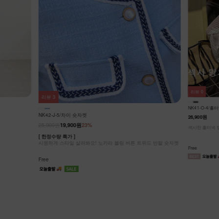
리뷰
0
리뷰
3
NK41-O-4/
NK42-J-5/차이 숏자켓
26,900원
25,900원
19,900원
23%
섹시한 홀터넥 탑
[ 한정수량 특가 ]
시원하게 스타일 살려봐요! 노카라 블링 버튼 트위드 반팔 숏자켓
Free
Free