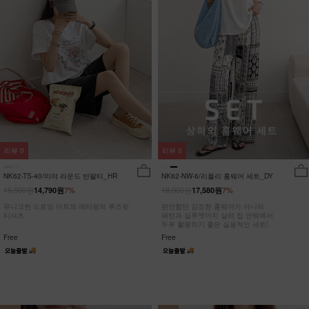
리뷰
0
리뷰
0
NK62-TS-40/미야 라운드 반팔티_HR
NK62-NW-6/리플리 홈웨어 세트_DY
15,900원
18,900원
14,790원
7%
17,580원
7%
유니크한 드로잉 아트와 레터링의 루즈핏
편안함만 강조한 홈웨어가 아니라
티셔츠
패턴과 실루엣까지 살려 집 안밖에서
두루 활용하기 좋은 실용적인 세트!
Free
Free