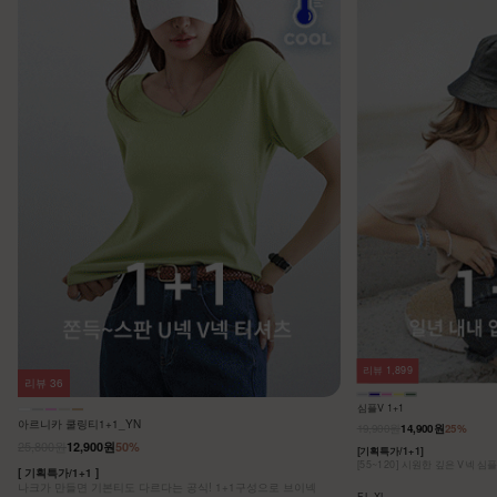
리뷰
1,899
리뷰
36
심플V 1+1
아르니카 쿨링티1+1_YN
19,900원
14,900원
25%
25,800원
12,900원
50%
[기획특가/1+1]
[55~120] 시원한 깊은 V넥 심
[ 기획특가/1+1 ]
나크가 만들면 기본티도 다르다는 공식! 1+1구성으로 브이넥
F,L,XL