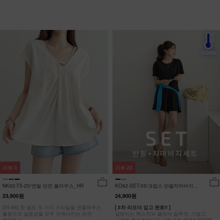
리뷰
3
리뷰
23
NK62-TS-25/엔릴 반전 블라우스_HR
KO62-SET-05/크립스 반팔치마바지세
트_HR
23,900원
24,900원
[55-88] 한 벌로 두 가지 스타일을 연출해주는
[ 5차 리오더 입고 완료!! ]
활용도와 실용성을 모두 만족시키는 반전
살랑이는 텍스처와 플레어 실루엣, 가볍고