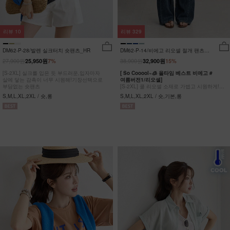
리뷰
10
리뷰
329
DM62-P-28/발렌 실크터치 숏팬츠_HR
DM62-P-14/비에고 리오셀 절개 팬츠
_HR
27,900원
38,900원
25,950원
7%
32,900원
15%
[S-2XL] 실크를 입은 듯 부드러운,입자마자
[ So Cooool~🧊 올타임 베스트 비에고 #
살에 닿는 감촉이 너무 시원해!기장선택으로
여름버전1/리오셀]
부담없는 숏팬츠
[S-2XL] 쿨 리오셀 소재로 가볍고 시원하게!
사이드 절개 쿨링 데님팬츠
S,M,L,XL,2XL / 숏,롱
S,M,L,XL,2XL / 숏,기본,롱