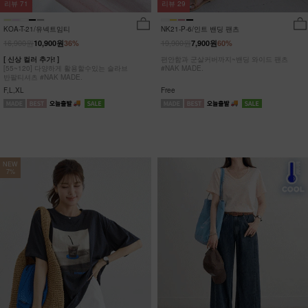
리뷰
29
리뷰
71
NK21-P-6/인트 밴딩 팬츠
KOA-T-21/유넥트임티
19,900원
16,900원
7,900원
60%
10,900원
36%
편안함과 군살커버까지~밴딩 와이드 팬츠
[ 신상 컬러 추가! ]
#NAK MADE.
[55~120] 다양하게 활용할수있는 슬라브
반팔티셔츠 #NAK MADE.
Free
F,L,XL
NEW
7%