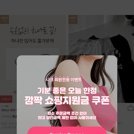
NEW
NEW
7%
7%
리뷰
0
리뷰
9
NK62-NW-11/유포니 반팔+반바지 홈웨
DM52-T-26/브랑코 쿨 니트
어_HR
9,900원
27,900원
9,210원
7%
25,950원
7%
입는 순간 편안함이 달라지는 캡내장
[55~110] 고슬고슬~ 소프트한 텍스처가
스트라이프 홈웨어 SET
돋보이는 쿨~한 루즈핏 니트