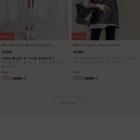
리뷰
48
리뷰
16
NK61-JS-6/요시 플라워 초경량 점퍼
NK33-T-7/클로아 루즈핏 니트조끼
_YN
19,900
24,900
[ ❄️공기를 입은 듯 가벼운 초경량! ❄️ ]
[55~99] 부들부들 부드러운 터치감! 다양하게
[55-99] 바람이 통하는 옷, 무게감 제로의 초경
레이어드해요! 루즈핏 니트 롱베스트
량 아우터!
공기를 입은 듯한 착용감에 로맨틱감성을 더한
Free
Free
디자인
more view