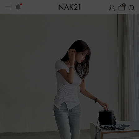
0
시즌오프
1+1 기획세트
자체제작
여름 