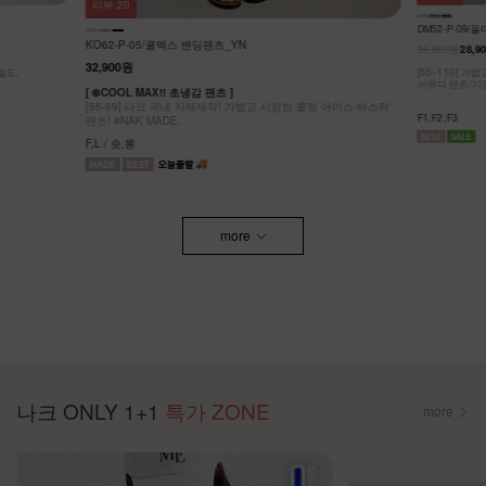
리뷰
20
DM52-P-09/
KO62-P-05/쿨맥스 밴딩팬츠_YN
34,900원
28,9
32,900원
얼도,
[55~110] 
버뮤다 팬츠/기
[ ❄️COOL MAX!! 초냉감 팬츠 ]
[55-99] 나크 국내 자체제작! 가볍고 시원한 쿨링 아이스 바스락
F1,F2,F3
팬츠! #NAK MADE.
F,L / 숏,롱
more
나크 ONLY 1+1
특가 ZONE
more