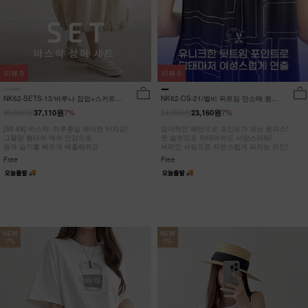
리뷰
0
리뷰
0
NK62-SETS-13/바루나 집업+스커트
NK62-OS-21/벨비 뒤트임 민소매 원피
세트_DY
스_DY
39,900원
24,900원
37,110원
7%
23,160원
7%
[55-88] 바스락- 하루종일 쾌적한 터치감!
감각적인 패턴으로 포인트가 되는 원피스!
그물망 형태의 메쉬 안감으로
뒷 슬릿으로 뒤태마저도 사랑스러워!
땀과 습기를 빠르게 배출해줘요
넥라인 셔링으로 자연스럽게 퍼지는 라인!
Free
Free
NEW
NEW
7%
7%