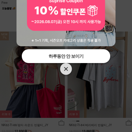
Free
Free
NEW
NEW
7%
7%
하루동안 안 보이기
하루동안 안 보이기
리뷰
0
리뷰
0
NK62-TI-88/핑타 라운드 반팔티_JY
NK62-TI-84/베리베리 반팔티_JY
13,900원
14,900원
12,930원
7%
13,860원
7%