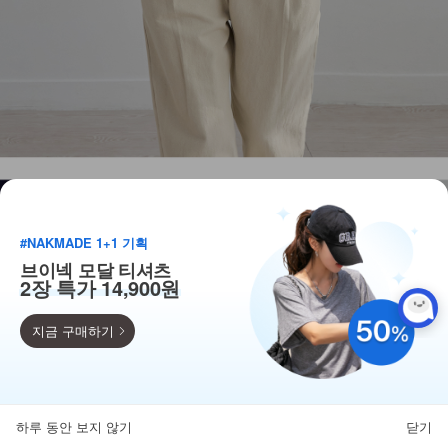
#NAKMADE 1+1 기획
브이넥 모달 티셔츠
2장 특가 14,900원
지금 구매하기
득템찬스
단독 한정수량 특가!
하루 동안 보지 않기
닫기
뒤로가기
카테고리
홈
찜
마이페이지