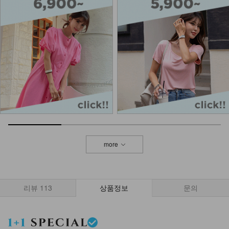
12,900
NKA53-A-1/글림 실버볼 팔찌_DY
13,900
NK43-P-13/아트 밴딩팬츠
19,900
more
DM23-AC-10/클립 체인 팔찌
12,900
리뷰
113
상품정보
문의
NKA52-AI-1/모던 라인 포인트 반지
_HJ
7,900