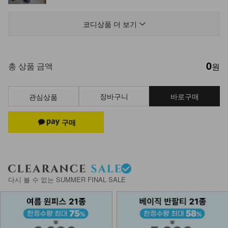
DM53-P-07/비에고 사이드 절개 팬츠
_HR
코디상품 더 보기
32,900
0
NK41-P-19/히든 포켓 팬츠
총 상품 금액
원
29,900
장바구니
바로구매
관심상품
KOA-T-39/카니 반팔티
15,900
9,900
38%
KOA-T-27/박스 기본 반팔티
다시 볼 수 없는 SUMMER FINAL SALE
15,900
9,900
38%
DM43-AC-01/이프 벨트