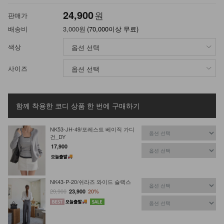
24,900
원
판매가
배송비
3,000원
(70,000이상 무료)
색상
사이즈
함께 착용한 코디 상품
한 번에 구매하기
NK53-JH-49/포레스트 베이직 가디
건_DY
17,900
NK43-P-20/쉬라즈 와이드 슬랙스
29,900
23,900
20%