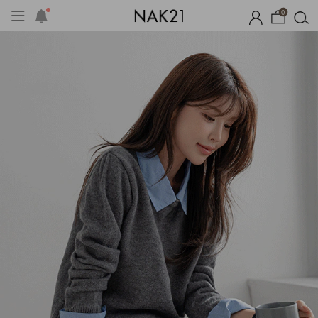
0
체제작
여름 잠옷
장마템 기획전
오늘출발
시즌오