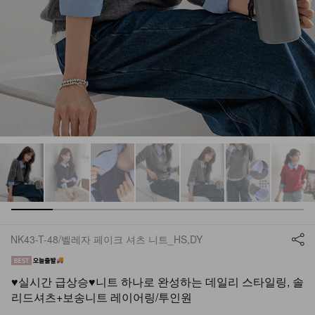
NK43-T-48/벨레자 페이크 셔츠 니트_HS,DY
♥실시간 급상승♥니트 하나로 완성하는 데일리 스타일링, 솔
리드셔츠+보송니트 레이어링/투인원