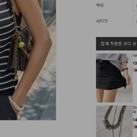
색상
사이즈
함께 착용한 코디 상
N
1
D
목
1