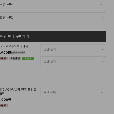
품 한 번에 구매하기
K21-P-8/닉스 치마바지
2,900원
25,900원
M32-AC-07/굿럭 진주 포인트
걸이
4,900원