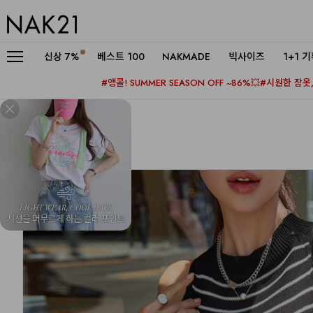
신상
7%
베스트 100
NAKMADE
빅사이즈
1+1 
#앵콜! SUMMER SEASON OFF ~86%💥
#시원한 잠옷, 