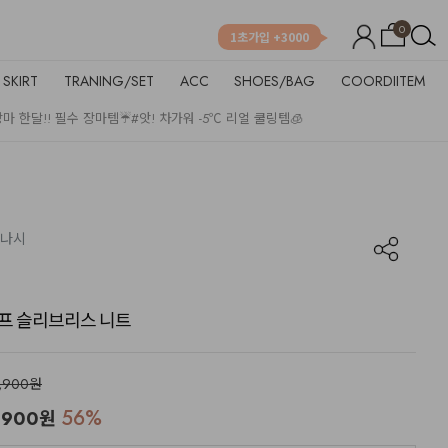
0
1초가입 +3000
SKIRT
TRANING/SET
ACC
SHOES/BAG
COORDIITEM
장마 한달!! 필수 장마템☔
#앗! 차가워 -5℃ 리얼 쿨링템🧊
 나시
프 슬리브리스 니트
7,900원
56
%
,900
원