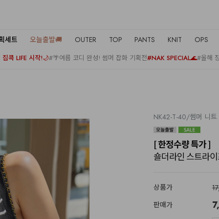
기획세트
오늘출발🚚
OUTER
TOP
PANTS
KNIT
OPS
집콕 LIFE 시작!🌙
#🌴여름 코디 완성! 썸머 잡화 기획전
#NAK SPECIAL🌊
#올해 
NK42-T-40/썸머 니트
[ 한정수량 특가 ]
숄더라인 스트라이
상품가
1
7
판매가