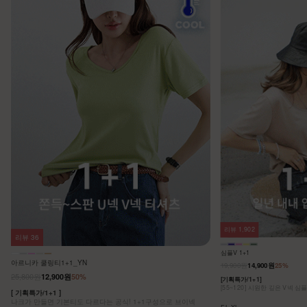
리뷰
1,902
리뷰
36
심플V 1+1
아르니카 쿨링티1+1_YN
19,900원
14,900원
25%
25,800원
12,900원
50%
[기획특가/1+1]
[55~120] 시원한 깊은 V넥 심
[ 기획특가/1+1 ]
나크가 만들면 기본티도 다르다는 공식! 1+1구성으로 브이넥