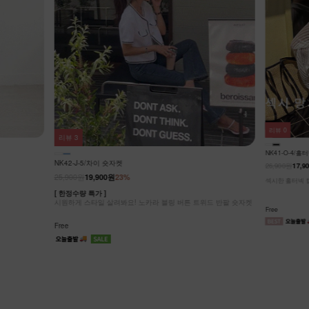
리뷰
0
리뷰
3
NK41-O-4/
NK42-J-5/차이 숏자켓
26,900원
17,9
25,900원
19,900원
23%
섹시한 홀터넥 탑
[ 한정수량 특가 ]
시원하게 스타일 살려봐요! 노카라 블링 버튼 트위드 반팔 숏자켓
Free
Free