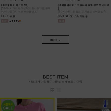
[ ❄️무중력 아이스 팬츠! ]
[ ❄️여름버전 베스트셀러의 슬림 부츠컷 버전 ❄️
[55-88] 나크에서 야심차게 준비한! 체감무게
]
0g에 주름까지 예쁜 크링클 팬츠!
[S-2XL] 공기를 입은 듯 가볍고 뛰어난 신축성
원단에 슬림함을 더한 부츠컷 팬츠!
F,L / 기본,롱
S,M,L,XL,2XL / 숏,기본,롱
more
BEST ITEM
나크에서 가장 많이 사랑받는 베스트 아이템