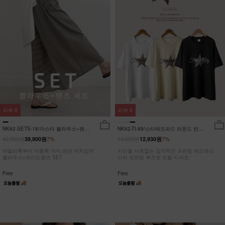
리뷰
0
리뷰
0
NK62-SETS-18/아스타 블라우스+팬츠
NK62-TI-89/스타레오파드 라운드 반팔
세트_HR
티_JY
42,900원
13,900원
39,900원
7%
12,930원
7%
데일리룩부터 여행룩 까지,린넨 터치감의
시선을 사로잡는 감각적인 프린팅 레오파드
블라우스+와이드팬츠 SET
스타 프린팅 루즈핏 반팔 티셔츠
Free
Free