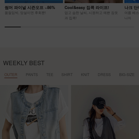
썸머 파이널 시즌오프 ~86%
Cool&easy 집콕 라이프!
나크 단
품절임박, 망설이면 후회뿐!
덥고 습한 날씨, 시원하고 예쁜 잠옷
여름 베스
과 집콕!
나자
WEEKLY BEST
OUTER
PANTS
TEE
SHIRT
KNIT
DRESS
BIG-SIZE