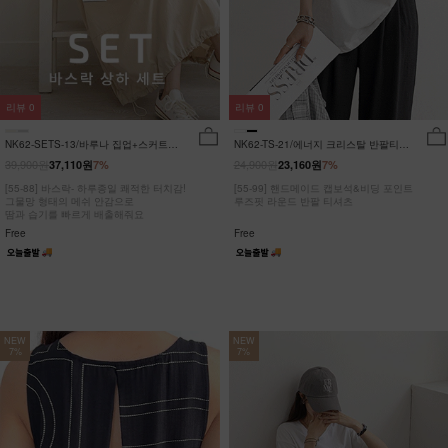
리뷰
0
리뷰
0
NK62-SETS-13/바루나 집업+스커트
NK62-TS-21/에너지 크리스탈 반팔티
세트_DY
_JY
39,900원
24,900원
37,110원
7%
23,160원
7%
[55-88] 바스락- 하루종일 쾌적한 터치감!
[55-99] 핸드메이드 캡보석&비딩 포인트
그물망 형태의 메쉬 안감으로
루즈핏 라운드 반팔 티셔츠
땀과 습기를 빠르게 배출해줘요
Free
Free
NEW
NEW
7%
7%