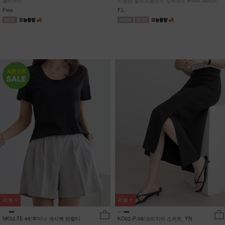
블라우스
시원한 플리츠원단의 상하세트 #NAK MADE.
Free
F,L
리뷰
1
리뷰
1
NK52-TE-46/루미나 섹시백 반팔티
KO62-P-06/크리지아 스커트_YN