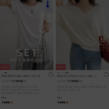
NEW
NEW
7%
7%
리뷰
0
리뷰
0
NK62-NW-6/리플리 홈웨어 세트_DY
NK62-TS-18/레이티 양브이 반팔 니트
_HR
18,900원
18,900원
17,580원
7%
17,580원
7%
편안함만 강조한 홈웨어가 아니라
여리함 끝판왕 여성스러움과 세련미를 동시에
패턴과 실루엣까지 살려 집 안밖에서
잡은 양브이 골지 니트
두루 활용하기 좋은 실용적인 세트!
Free
Free