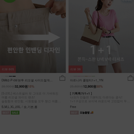
리뷰
605
리뷰
36
DM62-P-08/븐투 리오셀 사이드절개팬
아르니카 쿨링티1+1_YN
츠_YN
38,900원
25,800원
32,900원
15%
12,900원
50%
[S-2XL] 베스트셀러 핏 그대로 더 가벼워진
[ 기획특가/1+1 ]
여름 리오셀 와이드 팬츠!
나크가 만들면 기본티도 다르다는 공식!
슬림함과 편안함, 시원함을 모두 챙긴 여름
1+1구성으로 브이넥 라운드넥 고민없이 두장
완전정복 팬츠
다 챙겨가세요
S,M,L,XL,2XL / 숏,기본,롱
Free