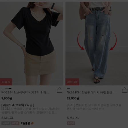
리뷰
5
리뷰
35
KO62-T-17/브이넥티,KO62-T-18/라운
NK62-PS-15/닐루 데미지 배럴 팬츠
드티_YN
_HR
9,900원
29,900원
[ 라운드넥/브이넥 2타입 ]
[S-XL] 빈티지한 무드와 트렌디한 실루엣을
[S-XL] 기본티의 기준을 높인 나크의 자체제작
동시에 담은 와이드 데님 팬츠
반팔티. 팔뚝소멸 소매핏의 고퀄리티 상품
#NAK MADE.
S,M,L,XL
S,M,L,XL