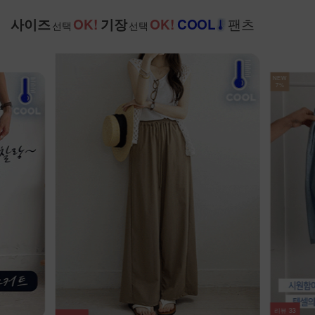
팬츠
사이즈
OK!
기장
OK!
COOL
선택
선택
NEW
7%
리뷰
33