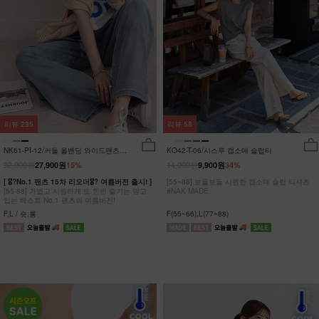
리뷰
235
리뷰
58
NK61-PI-12/커들 올밴딩 와이드팬츠
KO42-T-06/시스루 캡소매 슬럽티
_YN
32,900원
14,900원
27,900원
15%
9,900원
34%
[ 🎖?No.1 팬츠 15차 리오더🎖? 여름버전 출시! ]
[55~88] 보들보들 시원한 캡소매 슬럽 티셔츠
[55-88] 가볍고 시원하게 또 한번 즐기는 믿고
#NAK MADE.
입는 베스트 No.1 팬츠의 여름버전!
F,L / 숏,롱
F(55~66),L(77~88)