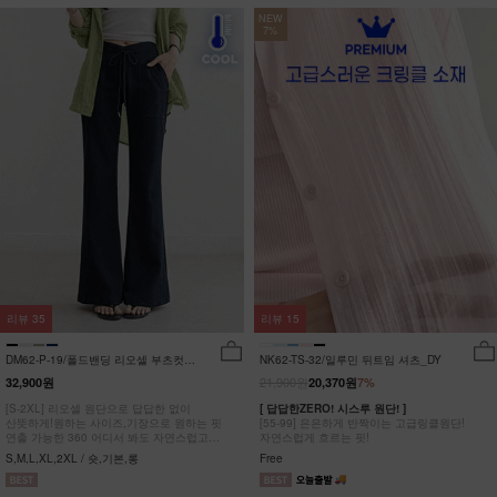
NEW
7%
리뷰
35
리뷰
15
DM62-P-19/폴드밴딩 리오셀 부츠컷팬
NK62-TS-32/일루민 뒤트임 셔츠_DY
츠_HR
21,900원
32,900원
20,370원
7%
[S-2XL] 리오셀 원단으로 답답한 없이
[ 답답한ZERO! 시스루 원단! ]
산뜻하게!원하는 사이즈,기장으로 원하는 핏
[55-99] 은은하게 반짝이는 고급링클원단!
연출 가능한 360 어디서 봐도 자연스럽고
자연스럽게 흐르는 핏!
균형잡힌 부츠컷 팬츠
S,M,L,XL,2XL / 숏,기본,롱
Free