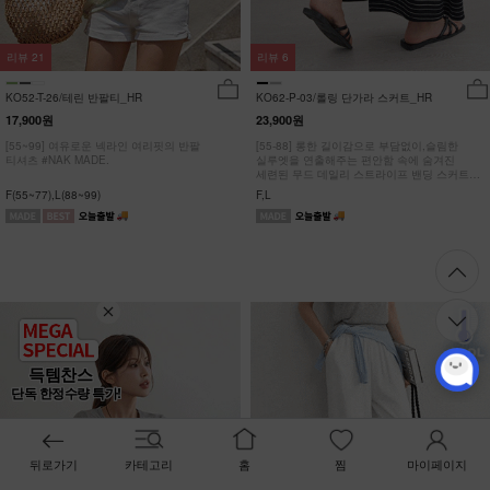
리뷰
21
리뷰
6
KO52-T-26/테린 반팔티_HR
KO62-P-03/롤링 단가라 스커트_HR
17,900원
23,900원
[55~99] 여유로운 넥라인 여리핏의 반팔
[55-88] 롱한 길이감으로 부담없이,슬림한
티셔츠 #NAK MADE.
실루엣을 연출해주는 편안함 속에 숨겨진
세련된 무드 데일리 스트라이프 밴딩 스커트
#NAK MADE.
F(55~77),L(88~99)
F,L
득템찬스
단독 한정수량 특가!
뒤로가기
카테고리
홈
찜
마이페이지