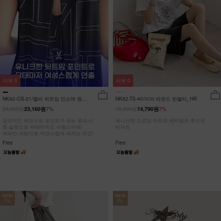
리뷰
0
리뷰
0
NK62-OS-21/벨비 뒤트임 민소매 원피
NK62-TS-40/미야 라운드 반팔티_HR
스_DY
24,900원
15,900원
23,160원
7%
14,790원
7%
감각적인 패턴으로 포인트가 되는 원피스!
유니크한 드로잉 아트와 레터링의 루즈핏
뒷 슬릿으로 뒤태마저도 사랑스러워!
티셔츠
넥라인 셔링으로 자연스럽게 퍼지는 라인!
Free
Free
NEW
NEW
7%
7%