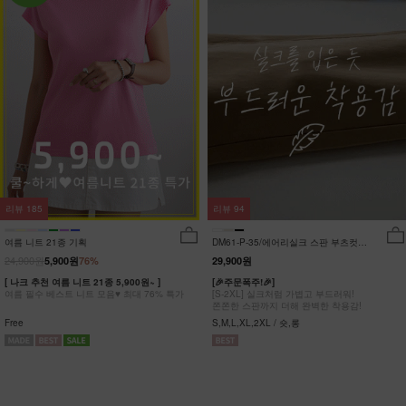
리뷰
185
리뷰
94
여름 니트 21종 기획
DM61-P-35/에어리실크 스판 부츠컷팬
츠_DY
24,900원
5,900원
76%
29,900원
[ 나크 추천 여름 니트 21종 5,900원~ ]
[🎉주문폭주!🎉]
여름 필수 베스트 니트 모음♥ 최대 76% 특가
[S-2XL] 실크처럼 가볍고 부드러워!
쫀쫀한 스판까지 더해 완벽한 착용감!
Free
S,M,L,XL,2XL / 숏,롱