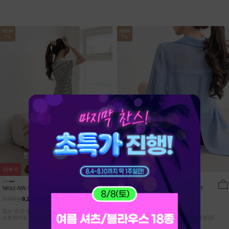
NEW
NEW
7%
7%
리뷰
0
리뷰
15
NK62-NW-11/유포니 반팔+반바지 홈웨
NK62-TS-32/일루민 뒤트임 셔츠_DY
어_HR
9,900원
21,900원
9,210원
7%
20,370원
7%
입는 순간 편안함이 달라지는 캡내장
[ 답답한ZERO! 시스루 원단! ]
스트라이프 홈웨어 SET
[55-99] 은은하게 반짝이는 고급링클원단!
자연스럽게 흐르는 핏!