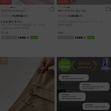
리뷰
29
리뷰
71
NK21-P-6/인트 밴딩 팬츠
KOA-T-21/유넥트임티
19,900원
16,900원
6,900원
65%
10,900원
36%
편안함과 군살커버까지~밴딩 와이드 팬츠
[ 신상 컬러 추가! ]
#NAK MADE.
[55~120] 다양하게 활용할수있는 슬라브
반팔티셔츠 #NAK MADE.
Free
F,L,XL
NEW
7%