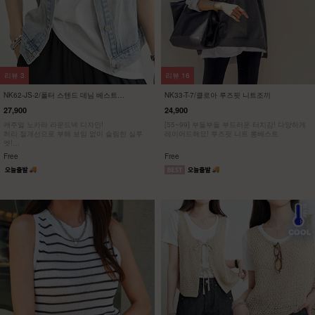
리뷰
3
리뷰
16
NK62-JS-2/폴터 스텐드 데님 베스트
NK33-T-7/클로아 루즈핏 니트조끼
_DY
27,900
24,900
캐주얼 노카라 라운드넥 디자인!
[55~99] 부들부들 부드러운 터치감! 다양하게
허리 절개선으로 부해 보임 없이 슬림한 실루
레이어드해요! 루즈핏 니트 롱베스트
엣!
가볍게 툭- 걸쳐도 룩에 포인트!
Free
Free