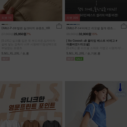
리뷰
10
리뷰
330
DM62-P-28/발렌 실크터치 숏팬츠_HR
DM62-P-14/비에고 리오셀 절개 팬츠
_HR
27,900원
38,900원
25,950원
7%
32,900원
15%
[S-2XL] 실크를 입은 듯 부드러운,입자마자
[ So Cooool~🧊 올타임 베스트 비에고 #
살에 닿는 감촉이 너무 시원해!기장선택으로
여름버전1/리오셀]
부담없는 숏팬츠
[S-2XL] 쿨 리오셀 소재로 가볍고 시원하게!
사이드 절개 쿨링 데님팬츠
S,M,L,XL,2XL / 숏,롱
S,M,L,XL,2XL / 숏,기본,롱