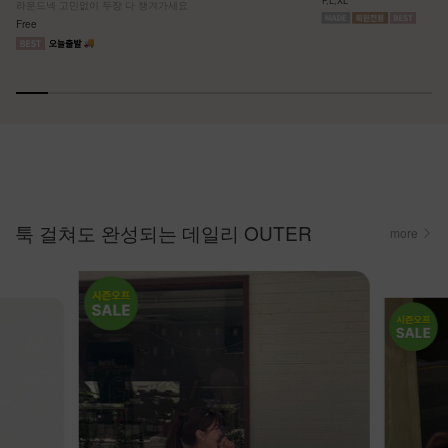
F,L,XL
라운드넥 고민없이 두장 다 챙겨가세요
Free
툭 걸쳐도 완성되는 데일리 OUTER
more