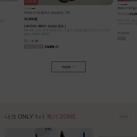
리뷰
20
DM52-P-09/
KO62-P-05/쿨맥스 밴딩팬츠_YN
28,900원
26,8
32,900원
얼도,
[55~110] 
버뮤다 팬츠/기
[ ❄️COOL MAX!! 초냉감 팬츠 ]
[55-99] 나크 국내 자체제작! 가볍고 시원한 쿨링 아이스 바스락
F1,F2,F3
팬츠! #NAK MADE.
F,L / 숏,롱
more
나크 ONLY 1+1
특가 ZONE
more