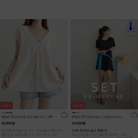
리뷰
3
리뷰
23
NK62-TS-25/엔릴 반전 블라우스_HR
KO62-SET-05/크립스 반팔치마바지세
트_HR
23,900원
24,900원
[55-88] 한 벌로 두 가지 스타일을 연출해주는
[ 5차 리오더 입고 완료!! ]
활용도와 실용성을 모두 만족시키는 반전
살랑이는 텍스처와 플레어 실루엣, 가볍고