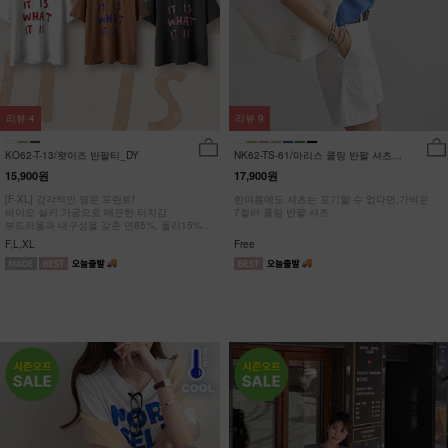
리뷰
4
리뷰
9
KO62-T-13/왓이즈 반팔티_DY
NK62-TS-61/마리스 쿨링 반팔 셔츠
_HR
15,900원
17,900원
[F-XL] 감각적인 영문 프린트!
한여름에도 셔츠는 포기할 수 없다면,가벼운
바이오 실키 가공으로 매끈한 터치감
7컬러 쿨링 반팔 셔츠
부드러움과 내구성을 갖춘 면85%, 폴리15%
#NAK MADE.
F,L,XL
Free