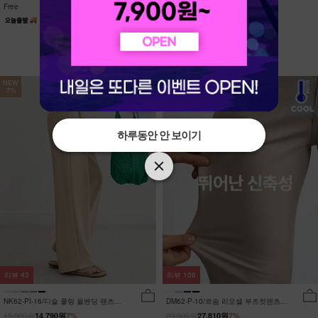
Free
Free
NEW
NEW
7%
7%
하루동안 안 보이기
하루동안 안 보이기
리뷰
43
리뷰
100
NK62-PI-16/디슬 쿨링 올밴딩 팬츠
DM62-P-10/르솜 리오셀 부츠컷팬츠
_YN
_YN
15,900원
29,900원
14,790원
7%
27,810원
7%