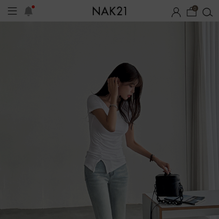
0
시즌오프
1+1 기획세트
자체제작
여름 