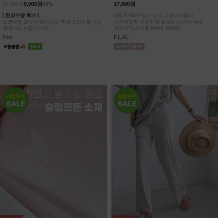
20,900원
9,900원
53%
27,900원
[ 한정수량 특가 ]
ONLY NAK! 입는 순간 고급스러움이
로맨틱한 플라워 레이스로 룩에 포인트를 주는
느껴지도록 세심하게 설계한 나크의 국내
백레이스 반팔 티셔츠
자체제작 스커트 #NAK MADE.
Free
F,L,XL