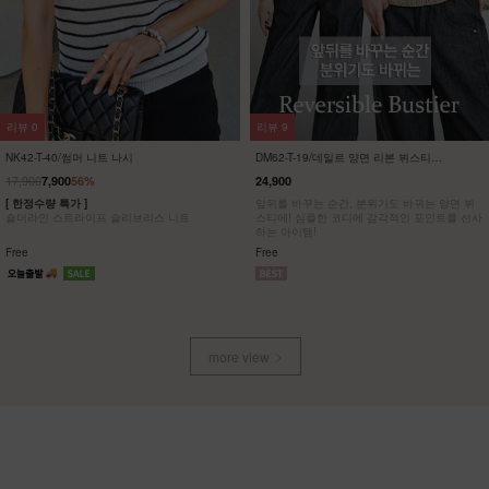
리뷰
0
리뷰
9
NK42-T-40/썸머 니트 나시
DM62-T-19/데일르 양면 리본 뷔스티에
_YN
17,900
7,900
56%
24,900
[ 한정수량 특가 ]
앞뒤를 바꾸는 순간, 분위기도 바뀌는 양면 뷔
숄더라인 스트라이프 슬리브리스 니트
스티에! 심플한 코디에 감각적인 포인트를 선사
하는 아이템!
Free
Free
more view