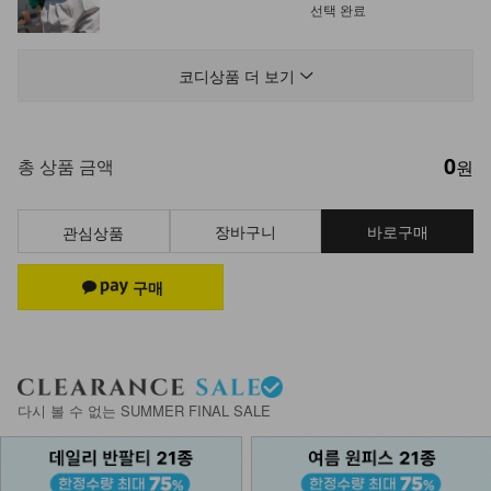
선택 완료
NK62-TS-34/썬비치 라운드 반팔티
_SK
코디상품 더 보기
19,900
0
DM62-J-02/젤루 단가라 반팔 가디건
총 상품 금액
원
_SK
29,900
장바구니
바로구매
관심상품
DM62-C-03/클레이 밀짚모자 페도라
32,900
DM41-AC-04/엔틱 롱 목걸이
다시 볼 수 없는 SUMMER FINAL SALE
14,900