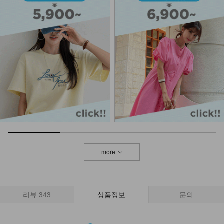
DM22-AC-08/컬러 비즈 팔찌
10,900
8,900
18%
NKA52-AI-1/모던 라인 포인트 반지
_HJ
7,900
NKA62-BS-11/아망드 라탄 숄더백
21,900
more
NKA62-BS-1/리오라 네트 숄더백
14,900
리뷰
343
상품정보
문의