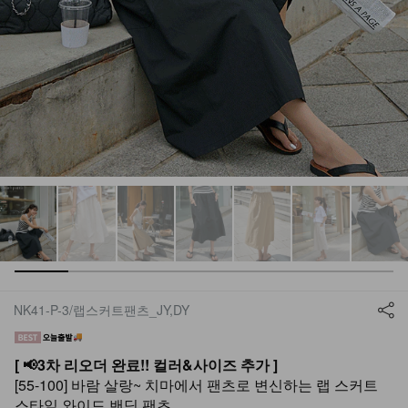
NK41-P-3/랩스커트팬츠_JY,DY
[ 📢3차 리오더 완료!! 컬러&사이즈 추가 ]
[55-100] 바람 살랑~ 치마에서 팬츠로 변신하는 랩 스커트
스타일 와이드 밴딩 팬츠