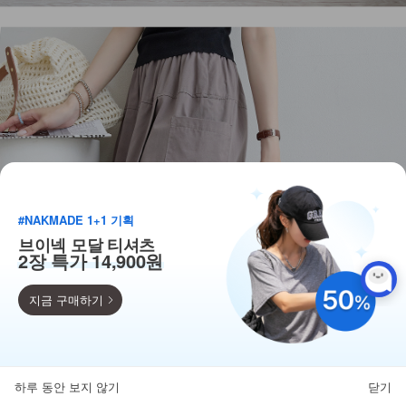
#NAKMADE 1+1 기획
브이넥 모달 티셔츠
2장 특가 14,900원
지금 구매하기
득템찬스
단독 한정수량 특가!
하루 동안 보지 않기
닫기
뒤로가기
카테고리
홈
찜
마이페이지