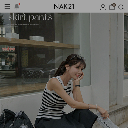
0
기획세트
자체제작
여름 잠옷
장마템 기획전
오늘출