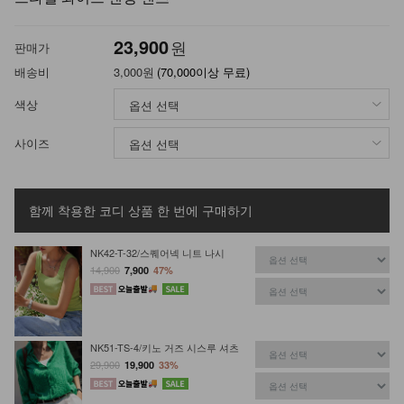
23,900
원
판매가
배송비
3,000원
(70,000이상 무료)
색상
사이즈
함께 착용한 코디 상품
한 번에 구매하기
NK42-T-32/스퀘어넥 니트 나시
14,900
7,900
47%
NK51-TS-4/키노 거즈 시스루 셔츠
29,900
19,900
33%