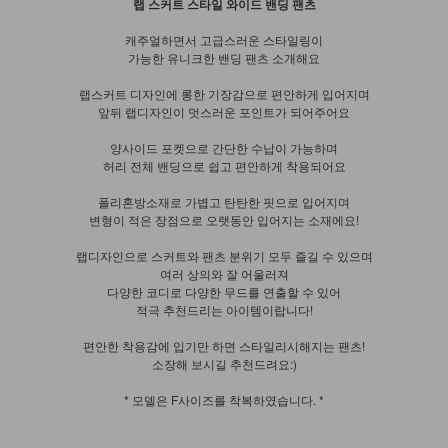
랩 스커트 스타일 와이드 밴딩 팬츠
캐주얼하면서 고급스러운 스타일링이
가능한 유니크한 밴딩 팬츠 소개해요
랩스커트 디자인에 롱한 기장감으로 편안하게 입어지며
앞뒤 랩디자인이 멋스러운 포인트가 되어주어요
양사이드 포켓으로 간단한 수납이 가능하며
허리 전체 밴딩으로 쉽고 편안하게 착용되어요
폴리혼방소재로 가볍고 탄탄한 핏으로 입어지며
변형이 적은 장점으로 오랫동안 입어지는 소재에요!
랩디자인으로 스커트와 팬츠 분위기 모두 즐길 수 있으며
여러 상의와 잘 어울러져
다양한 코디로 다양한 무드를 연출할 수 있어
적극 추천드리는 아이템이랍니다!
편안한 착용감에 입기만 하면 스타일리시해지는 팬츠!
소장해 보시길 추천드려요:)
* 모델은 F사이즈를 착복하였습니다. *