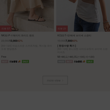
리뷰
57
리뷰
21
NK32-P-1/에이지 와이드 팬츠
KO22-T-12/배색 브이넥 스판티
23,900
19,900
13,900
42%
7,900
60%
[55~120] 여성스러운 스커트처럼, 맥시멈 와이
[ 한정수량 특가 ]
드핏 밴딩팬츠
[55~120] 유니크한 사이드브릿지 브이넥 스판
티셔츠
Free
M(~66),L(~88),XL(~100),1(~120)
more view