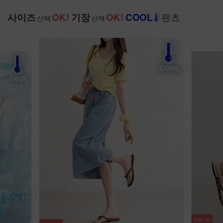
팬츠
사이즈
OK!
기장
OK!
COOL
선택
선택
리뷰
20