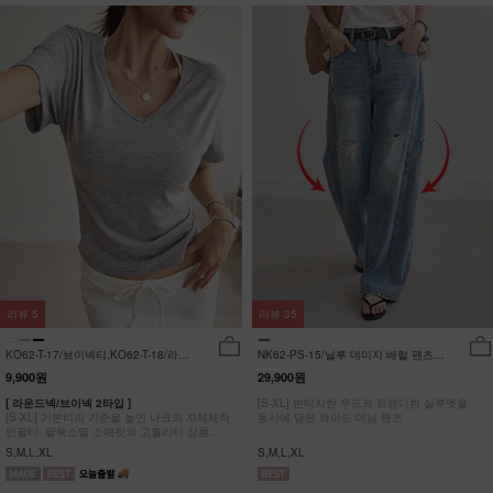
리뷰
5
리뷰
35
KO62-T-17/브이넥티,KO62-T-18/라운
NK62-PS-15/닐루 데미지 배럴 팬츠
드티_YN
_HR
9,900원
29,900원
[ 라운드넥/브이넥 2타입 ]
[S-XL] 빈티지한 무드와 트렌디한 실루엣을
[S-XL] 기본티의 기준을 높인 나크의 자체제작
동시에 담은 와이드 데님 팬츠
반팔티. 팔뚝소멸 소매핏의 고퀄리티 상품
#NAK MADE.
S,M,L,XL
S,M,L,XL