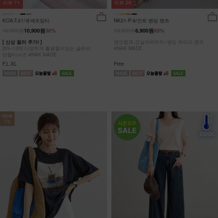
리뷰
29
리뷰
71
NK21-P-6/인트 밴딩 팬츠
KOA-T-21/유넥트임티
19,900원
16,900원
6,900원
65%
10,900원
36%
편안함과 군살커버까지~밴딩 와이드 팬츠
[ 신상 컬러 추가! ]
#NAK MADE.
[55~120] 다양하게 활용할수있는 슬라브
반팔티셔츠 #NAK MADE.
Free
F,L,XL
NEW
7%