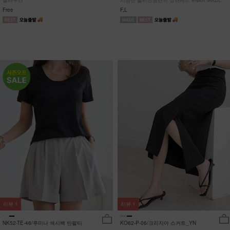
블라우스
시원한 플리츠원단의 상하세트 #NAK MADE.
Free
F,L
리뷰
1
리뷰
1
NK52-TE-46/루미나 섹시백 반팔티
KO62-P-06/크리지아 스커트_YN