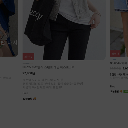
리뷰
3
리뷰
3
NK42-J-5/차
NK62-JS-2/폴터 스텐드 데님 베스트_DY
25,900원
19,9
27,900원
[ 한정수량 특가 
가디건/로브
시원하게 스타일
캐주얼 노카라 라운드넥 디자인!
허리 절개선으로 부해 보임 없이 슬림한 실루엣!
Free
가볍게 툭- 걸쳐도 룩에 포인트!
Free