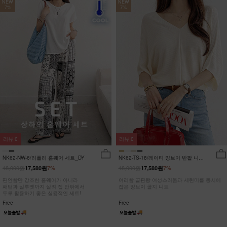
NEW
NEW
7%
7%
리뷰
0
리뷰
0
NK62-NW-6/리플리 홈웨어 세트_DY
NK62-TS-18/레이티 양브이 반팔 니트
_HR
18,900원
18,900원
17,580원
7%
17,580원
7%
편안함만 강조한 홈웨어가 아니라
여리함 끝판왕 여성스러움과 세련미를 동시에
패턴과 실루엣까지 살려 집 안밖에서
잡은 양브이 골지 니트
두루 활용하기 좋은 실용적인 세트!
Free
Free