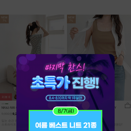
NEW
NEW
7%
7%
리뷰
0
리뷰
15
NK62-NW-11/유포니 반팔+반바지 홈웨
NK62-TS-32/일루민 뒤트임 셔츠_DY
어_HR
9,900원
21,900원
9,210원
7%
20,370원
7%
입는 순간 편안함이 달라지는 캡내장
[ 답답한ZERO! 시스루 원단! ]
스트라이프 홈웨어 SET
[55-99] 은은하게 반짝이는 고급링클원단!
자연스럽게 흐르는 핏!