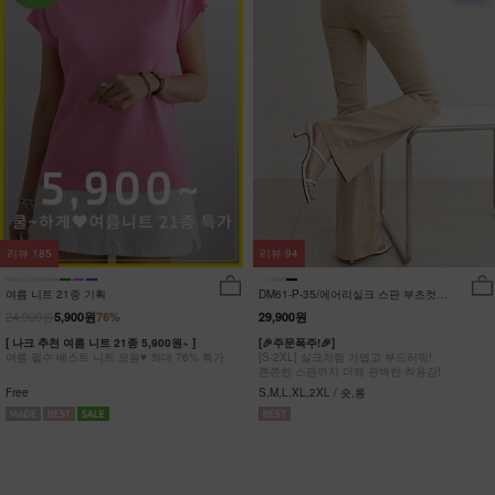
리뷰
185
리뷰
94
여름 니트 21종 기획
DM61-P-35/에어리실크 스판 부츠컷팬
츠_DY
24,900원
5,900원
76%
29,900원
[ 나크 추천 여름 니트 21종 5,900원~ ]
[🎉주문폭주!🎉]
여름 필수 베스트 니트 모음♥ 최대 76% 특가
[S-2XL] 실크처럼 가볍고 부드러워!
쫀쫀한 스판까지 더해 완벽한 착용감!
Free
S,M,L,XL,2XL / 숏,롱