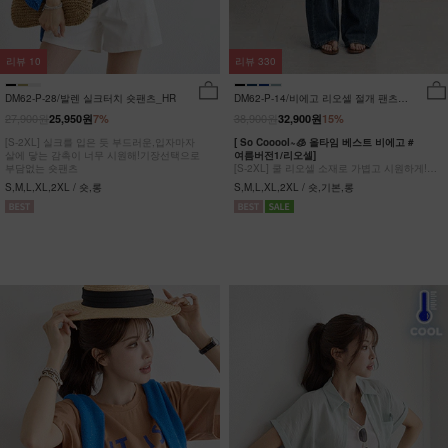
리뷰
10
리뷰
330
DM62-P-28/발렌 실크터치 숏팬츠_HR
DM62-P-14/비에고 리오셀 절개 팬츠
_HR
27,900원
38,900원
25,950원
7%
32,900원
15%
[S-2XL] 실크를 입은 듯 부드러운,입자마자
[ So Cooool~🧊 올타임 베스트 비에고 #
살에 닿는 감촉이 너무 시원해!기장선택으로
여름버전1/리오셀]
부담없는 숏팬츠
[S-2XL] 쿨 리오셀 소재로 가볍고 시원하게!
사이드 절개 쿨링 데님팬츠
S,M,L,XL,2XL / 숏,롱
S,M,L,XL,2XL / 숏,기본,롱