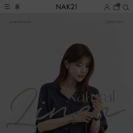
0
체제작
여름 잠옷
장마템 기획전
오늘출발
시즌오