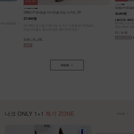
리뷰
64
KO62-P-05/
DM52-P-32/팅글 라이온셀 데님 스커트_DY
32,900원
27,900원
[ ❄️COOL MA
원단에 슬림함을
[55-99] 나
[S~2XL] 숏기장,기본기장 두가지 기장옵션! 캐주얼도,
팬츠! #NAK MA
여성스러움도 동시에 잡은 롱스커트에요~
F,L / 숏,롱
S,M,L,XL,2XL
more
나크 ONLY 1+1
특가 ZONE
more