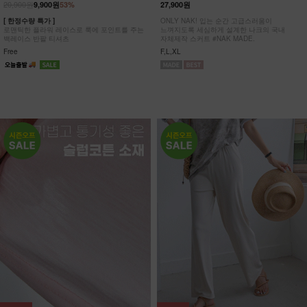
20,900원
9,900원
53%
27,900원
[ 한정수량 특가 ]
ONLY NAK! 입는 순간 고급스러움이
로맨틱한 플라워 레이스로 룩에 포인트를 주는
느껴지도록 세심하게 설계한 나크의 국내
백레이스 반팔 티셔츠
자체제작 스커트 #NAK MADE.
Free
F,L,XL