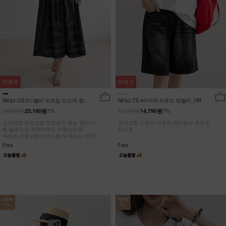
리뷰
0
리뷰
0
NK62-OS-21/벨비 뒤트임 민소매 원피
NK62-TS-40/미야 라운드 반팔티_HR
스_DY
24,900원
15,900원
23,160원
7%
14,790원
7%
감각적인 패턴으로 포인트가 되는 원피스!
유니크한 드로잉 아트와 레터링의 루즈핏
뒷 슬릿으로 뒤태마저도 사랑스러워!
티셔츠
넥라인 셔링으로 자연스럽게 퍼지는 라인!
Free
Free
NEW
NEW
7%
7%