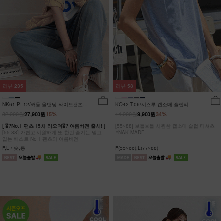
리뷰
235
리뷰
58
NK61-PI-12/커들 올밴딩 와이드팬츠
KO42-T-06/시스루 캡소매 슬럽티
_YN
32,900원
14,900원
27,900원
15%
9,900원
34%
[ 🎖?No.1 팬츠 15차 리오더🎖? 여름버전 출시! ]
[55~88] 보들보들 시원한 캡소매 슬럽 티셔츠
[55-88] 가볍고 시원하게 또 한번 즐기는 믿고
#NAK MADE.
입는 베스트 No.1 팬츠의 여름버전!
F,L / 숏,롱
F(55~66),L(77~88)