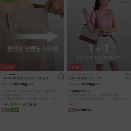
리뷰
605
리뷰
36
DM62-P-08/븐투 리오셀 사이드절개팬
아르니카 쿨링티1+1_YN
츠_YN
38,900원
25,800원
32,900원
15%
12,900원
50%
[S-2XL] 베스트셀러 핏 그대로 더 가벼워진
[ 기획특가/1+1 ]
여름 리오셀 와이드 팬츠!
나크가 만들면 기본티도 다르다는 공식!
슬림함과 편안함, 시원함을 모두 챙긴 여름
1+1구성으로 브이넥 라운드넥 고민없이 두장
완전정복 팬츠
다 챙겨가세요
S,M,L,XL,2XL / 숏,기본,롱
Free