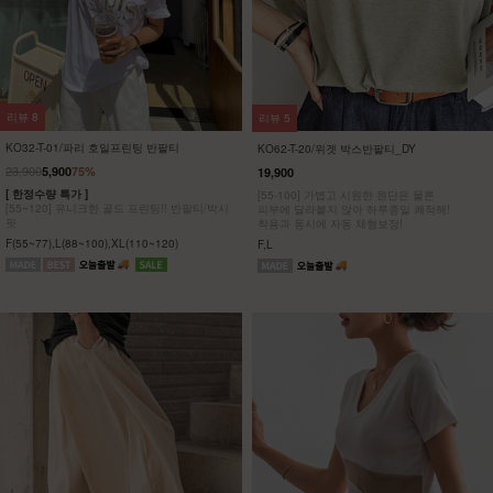
리뷰
8
리뷰
5
KO32-T-01/파리 호일프린팅 반팔티
KO62-T-20/위겟 박스반팔티_DY
23,900
5,900
75%
19,900
[ 한정수량 특가 ]
[55-100] 가볍고 시원한 원단은 물론
[55~120] 유니크한 골드 프린팅!! 반팔티/박시
피부에 달라붙지 않아 하루종일 쾌적해!
핏
착용과 동시에 자동 체형보정!
F(55~77),L(88~100),XL(110~120)
F,L