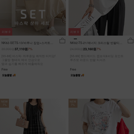
리뷰
0
리뷰
0
NK62-SETS-13/바루나 집업+스커트
NK62-TS-21/에너지 크리스탈 반팔티
세트_DY
_JY
39,900원
24,900원
37,110원
7%
23,160원
7%
[55-88] 바스락- 하루종일 쾌적한 터치감!
[55-99] 핸드메이드 캡보석&비딩 포인트
그물망 형태의 메쉬 안감으로
루즈핏 라운드 반팔 티셔츠
땀과 습기를 빠르게 배출해줘요
Free
Free
NEW
NEW
7%
7%