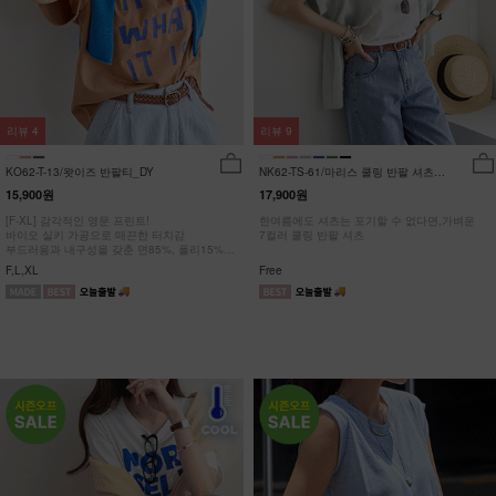
리뷰
4
리뷰
9
KO62-T-13/왓이즈 반팔티_DY
NK62-TS-61/마리스 쿨링 반팔 셔츠
_HR
15,900원
17,900원
[F-XL] 감각적인 영문 프린트!
한여름에도 셔츠는 포기할 수 없다면,가벼운
바이오 실키 가공으로 매끈한 터치감
7컬러 쿨링 반팔 셔츠
부드러움과 내구성을 갖춘 면85%, 폴리15%
#NAK MADE.
F,L,XL
Free