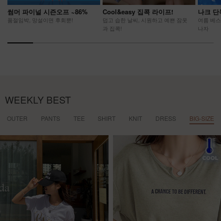
썸머 파이널 시즌오프 ~86%
Cool&easy 집콕 라이프!
나크 단
품절임박, 망설이면 후회뿐!
덥고 습한 날씨, 시원하고 예쁜 잠옷
여름 베스
과 집콕!
나자
WEEKLY BEST
OUTER
PANTS
TEE
SHIRT
KNIT
DRESS
BIG-SIZE