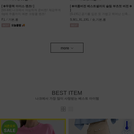
[ ❄️무중력 아이스 팬츠! ]
[ ❄️여름버전 베스트셀러의 슬림 부츠컷 버전 ❄️
[55-88] 나크에서 야심차게 준비한! 체감무게
]
0g에 주름까지 예쁜 크링클 팬츠!
[S-2XL] 공기를 입은 듯 가볍고 뛰어난 신축성
원단에 슬림함을 더한 부츠컷 팬츠!
F,L / 기본,롱
S,M,L,XL,2XL / 숏,기본,롱
more
BEST ITEM
나크에서 가장 많이 사랑받는 베스트 아이템