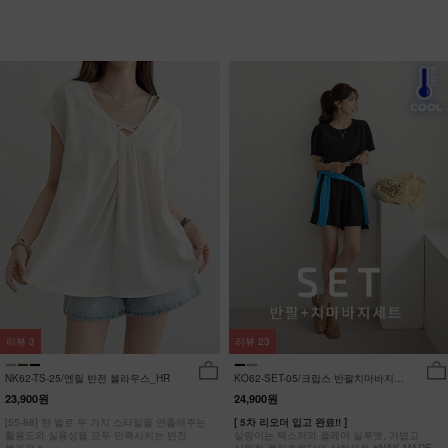
리뷰
3
리뷰
23
NK62-TS-25/엔릴 반전 블라우스_HR
KO62-SET-05/크립스 반팔치마바지세
트_HR
23,900원
24,900원
[55-88] 한 벌로 두 가지 스타일을 연출해주는
[ 5차 리오더 입고 완료!! ]
활용도와 실용성을 모두 만족시키는 반전
살랑이는 텍스처와 플레어 실루엣, 가볍고