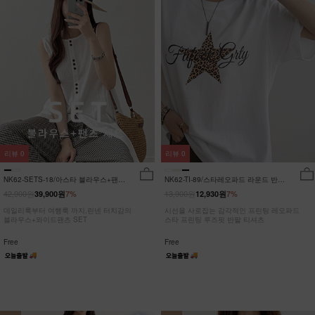
리뷰
0
리뷰
0
NK62-SETS-18/아스타 블라우스+팬츠
NK62-TI-89/스타레오파드 라운드 반팔
세트_HR
티_JY
42,900원
13,900원
39,900원
7%
12,930원
7%
데일리룩부터 여행룩 까지,린넨 터치감의
시선을 사로잡는 감각적인 프린팅 레오파드
블라우스+와이드팬츠 SET
스타 프린팅 루즈핏 반팔 티셔츠
Free
Free