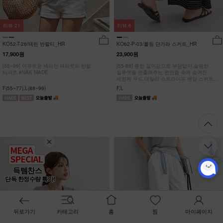
리뷰
21
리뷰
6
KO52-T-26/테린 반팔티_HR
KO62-P-03/롤링 단가라 스커트_HR
17,900원
23,900원
[55~99] 여유로운 넥라인 여리핏의 반팔
[55-88] 롱한 길이감으로 부담없이,슬림한
티셔츠 #NAK MADE.
실루엣을 연출해주는 편안함 속에 숨겨진
세련된 무드 데일리 스트라이프 밴딩 스커트
#NAK MADE.
F(55~77),L(88~99)
F,L
득템찬스
단독 한정수량 특가!
뒤로가기
카테고리
홈
찜
마이페이지