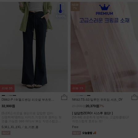
NEW
7%
리뷰
35
리뷰
15
DM62-P-19/폴드밴딩 리오셀 부츠컷팬
NK62-TS-32/일루민 뒤트임 셔츠_DY
츠_HR
21,900원
32,900원
20,370원
7%
[S-2XL] 리오셀 원단으로 답답한 없이
[ 답답한ZERO! 시스루 원단! ]
산뜻하게!원하는 사이즈,기장으로 원하는 핏
[55-99] 은은하게 반짝이는 고급링클원단!
연출 가능한 360 어디서 봐도 자연스럽고
자연스럽게 흐르는 핏!
균형잡힌 부츠컷 팬츠
S,M,L,XL,2XL / 숏,기본,롱
Free