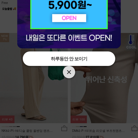
Free
Free
NEW
NEW
7%
7%
하루동안 안 보이기
하루동안 안 보이기
리뷰
43
리뷰
100
NK62-PI-16/디슬 쿨링 올밴딩 팬츠
DM62-P-10/르솜 리오셀 부츠컷팬츠
_YN
_YN
15,900원
29,900원
14,790원
7%
27,810원
7%