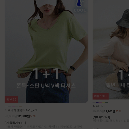
리뷰
1,902
리뷰
36
심플V 1+1
아르니카 쿨링티1+1_YN
19,900원
14,900원
25%
25,800원
12,900원
50%
[기획특가/1+1]
[55~120] 시원한 깊은 V넥 심
[ 기획특가/1+1 ]
나크가 만들면 기본티도 다르다는 공식! 1+1구성으로 브이넥
F,L,XL