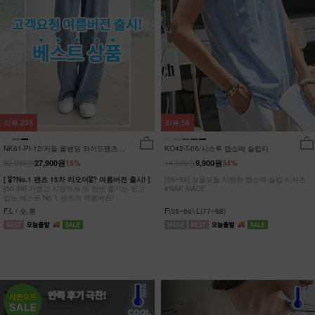
리뷰
235
리뷰
58
NK61-PI-12/커들 올밴딩 와이드팬츠
KO42-T-06/시스루 캡소매 슬럽티
_YN
32,900원
14,900원
27,900원
15%
9,900원
34%
[ 🎖?No.1 팬츠 15차 리오더🎖? 여름버전 출시! ]
[55~88] 보들보들 시원한 캡소매 슬럽 티셔츠
[55-88] 가볍고 시원하게 또 한번 즐기는 믿고
#NAK MADE.
입는 베스트 No.1 팬츠의 여름버전!
F,L / 숏,롱
F(55~66),L(77~88)