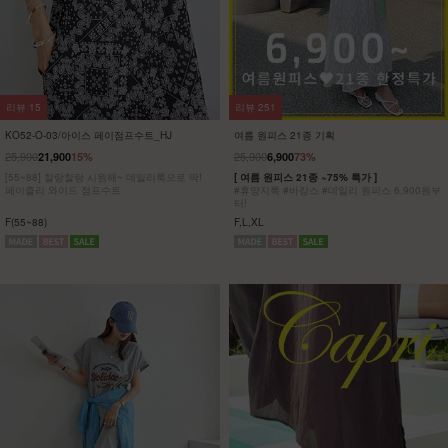
리뷰
8
리뷰
5
KO32-T-01/파리 호일프린팅 반팔티
KO62-T-20/위겟 박스반팔티_DY
23,900
5,900
75%
19,900
[ 한정수량 특가 ]
[55-100] 가볍고 시원한 원단은 물론
[55~120] 유니크한 골드 프린팅!! 반팔티/박시
피부에 달라붙지 않아 하루종일 쾌적해!
핏
착용과 동시에 자동 체형보정!
F(55~77),L(88~100),XL(110~120)
F,L