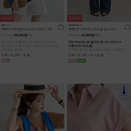
리뷰
10
리뷰
330
DM62-P-28/발렌 실크터치 숏팬츠_HR
DM62-P-14/비에고 리오셀 절개 팬츠
_HR
27,900원
38,900원
25,950원
7%
32,900원
15%
[S-2XL] 실크를 입은 듯 부드러운,입자마자
[ So Cooool~🧊 올타임 베스트 비에고 #
살에 닿는 감촉이 너무 시원해!기장선택으로
여름버전1/리오셀]
부담없는 숏팬츠
[S-2XL] 쿨 리오셀 소재로 가볍고 시원하게!
사이드 절개 쿨링 데님팬츠
S,M,L,XL,2XL / 숏,롱
S,M,L,XL,2XL / 숏,기본,롱