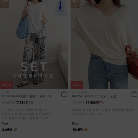
NEW
NEW
7%
7%
리뷰
0
리뷰
0
NK62-NW-6/리플리 홈웨어 세트_DY
NK62-TS-18/레이티 양브이 반팔 니트
_HR
18,900원
18,900원
17,580원
7%
17,580원
7%
편안함만 강조한 홈웨어가 아니라
여리함 끝판왕 여성스러움과 세련미를 동시에
패턴과 실루엣까지 살려 집 안밖에서
잡은 양브이 골지 니트
두루 활용하기 좋은 실용적인 세트!
Free
Free