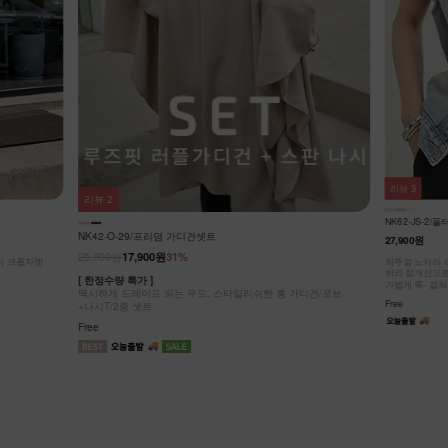
리뷰
3
리뷰
3
NK42-J-5/차
NK62-JS-2/폴터 스텐드 데님 베스트_DY
25,900원
19,9
27,900원
[ 한정수량 특가 
가디건/로브
시원하게 스타일
캐주얼 노카라 라운드넥 디자인!
허리 절개선으로 부해 보임 없이 슬림한 실루엣!
Free
가볍게 툭- 걸쳐도 룩에 포인트!
Free