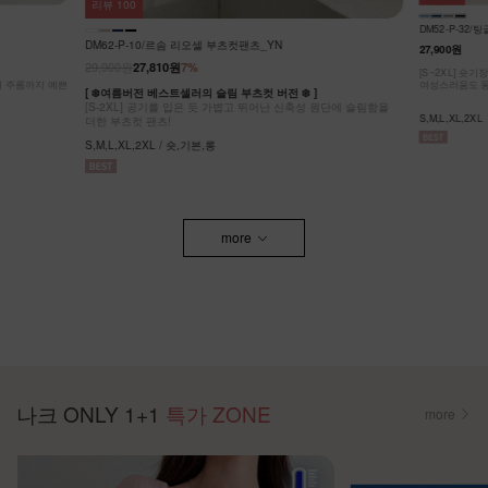
리뷰
64
KO62-P-05/
DM52-P-32/팅글 라이온셀 데님 스커트_DY
32,900원
27,900원
[ ❄️COOL MA
원단에 슬림함을
[55-99] 나
[S~2XL] 숏기장,기본기장 두가지 기장옵션! 캐주얼도,
팬츠! #NAK MA
여성스러움도 동시에 잡은 롱스커트에요~
F,L / 숏,롱
S,M,L,XL,2XL
more
나크 ONLY 1+1
특가 ZONE
more