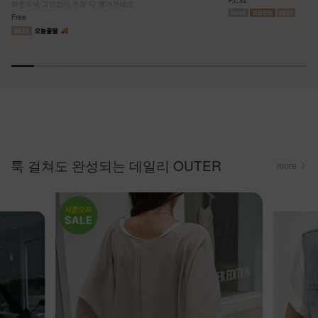
F,L,XL
라운드넥 고민없이 두장 다 챙겨가세요
Free
툭 걸쳐도 완성되는 데일리 OUTER
more