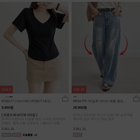
리뷰
5
리뷰
35
KO62-T-17/브이넥티,KO62-T-18/라운
NK62-PS-15/닐루 데미지 배럴 팬츠
드티_YN
_HR
9,900원
29,900원
[ 라운드넥/브이넥 2타입 ]
[S-XL] 빈티지한 무드와 트렌디한 실루엣을
[S-XL] 기본티의 기준을 높인 나크의 자체제작
동시에 담은 와이드 데님 팬츠
반팔티. 팔뚝소멸 소매핏의 고퀄리티 상품
#NAK MADE.
S,M,L,XL
S,M,L,XL