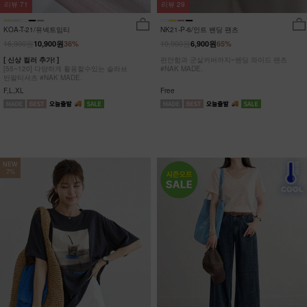
리뷰
29
리뷰
71
NK21-P-6/인트 밴딩 팬츠
KOA-T-21/유넥트임티
19,900원
16,900원
6,900원
65%
10,900원
36%
편안함과 군살커버까지~밴딩 와이드 팬츠
[ 신상 컬러 추가! ]
#NAK MADE.
[55~120] 다양하게 활용할수있는 슬라브
반팔티셔츠 #NAK MADE.
Free
F,L,XL
NEW
7%