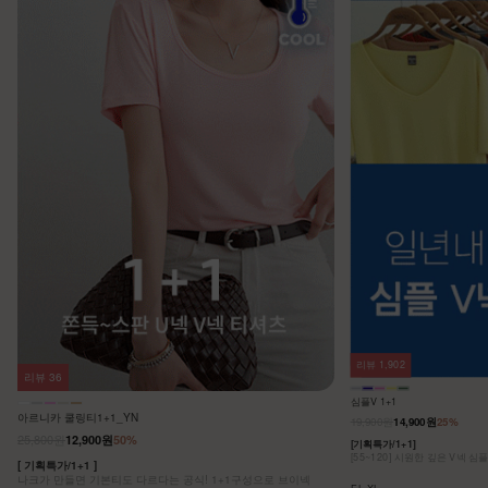
리뷰
1,902
리뷰
36
심플V 1+1
아르니카 쿨링티1+1_YN
19,900원
14,900원
25%
25,800원
12,900원
50%
[기획특가/1+1]
[55~120] 시원한 깊은 V넥 심
[ 기획특가/1+1 ]
나크가 만들면 기본티도 다르다는 공식! 1+1구성으로 브이넥