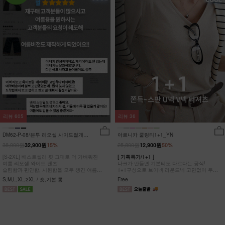
리뷰
605
리뷰
36
DM62-P-08/븐투 리오셀 사이드절개팬
아르니카 쿨링티1+1_YN
츠_YN
38,900원
25,800원
32,900원
15%
12,900원
50%
[S-2XL] 베스트셀러 핏 그대로 더 가벼워진
[ 기획특가/1+1 ]
여름 리오셀 와이드 팬츠!
나크가 만들면 기본티도 다르다는 공식!
슬림함과 편안함, 시원함을 모두 챙긴 여름
1+1구성으로 브이넥 라운드넥 고민없이 두장
완전정복 팬츠
다 챙겨가세요
S,M,L,XL,2XL / 숏,기본,롱
Free