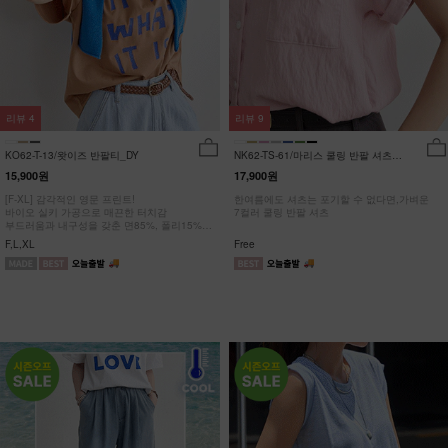
리뷰
4
리뷰
9
KO62-T-13/왓이즈 반팔티_DY
NK62-TS-61/마리스 쿨링 반팔 셔츠
_HR
15,900원
17,900원
[F-XL] 감각적인 영문 프린트!
한여름에도 셔츠는 포기할 수 없다면,가벼운
바이오 실키 가공으로 매끈한 터치감
7컬러 쿨링 반팔 셔츠
부드러움과 내구성을 갖춘 면85%, 폴리15%
#NAK MADE.
F,L,XL
Free