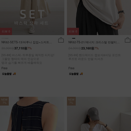
리뷰
0
리뷰
0
NK62-SETS-13/바루나 집업+스커트
NK62-TS-21/에너지 크리스탈 반팔티
세트_DY
_JY
39,900원
24,900원
37,110원
7%
23,160원
7%
[55-88] 바스락- 하루종일 쾌적한 터치감!
[55-99] 핸드메이드 캡보석&비딩 포인트
그물망 형태의 메쉬 안감으로
루즈핏 라운드 반팔 티셔츠
땀과 습기를 빠르게 배출해줘요
Free
Free
NEW
NEW
7%
7%