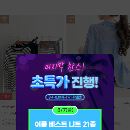
NEW
NEW
7%
7%
리뷰
0
리뷰
15
NK62-NW-11/유포니 반팔+반바지 홈웨
NK62-TS-32/일루민 뒤트임 셔츠_DY
어_HR
9,900원
21,900원
9,210원
7%
20,370원
7%
입는 순간 편안함이 달라지는 캡내장
[ 답답한ZERO! 시스루 원단! ]
스트라이프 홈웨어 SET
[55-99] 은은하게 반짝이는 고급링클원단!
자연스럽게 흐르는 핏!