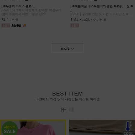
[ ❄️무중력 아이스 팬츠! ]
[ ❄️여름버전 베스트셀러의 슬림 부츠컷 버전 ❄️
[55-88] 나크에서 야심차게 준비한! 체감무게
]
0g에 주름까지 예쁜 크링클 팬츠!
[S-2XL] 공기를 입은 듯 가볍고 뛰어난 신축성
원단에 슬림함을 더한 부츠컷 팬츠!
F,L / 기본,롱
S,M,L,XL,2XL / 숏,기본,롱
more
BEST ITEM
나크에서 가장 많이 사랑받는 베스트 아이템