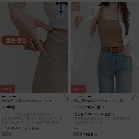
NEW
7%
리뷰
35
리뷰
15
DM62-P-19/폴드밴딩 리오셀 부츠컷팬
NK62-TS-32/일루민 뒤트임 셔츠_DY
츠_HR
21,900원
32,900원
20,370원
7%
[S-2XL] 리오셀 원단으로 답답한 없이
[ 답답한ZERO! 시스루 원단! ]
산뜻하게!원하는 사이즈,기장으로 원하는 핏
[55-99] 은은하게 반짝이는 고급링클원단!
연출 가능한 360 어디서 봐도 자연스럽고
자연스럽게 흐르는 핏!
균형잡힌 부츠컷 팬츠
S,M,L,XL,2XL / 숏,기본,롱
Free