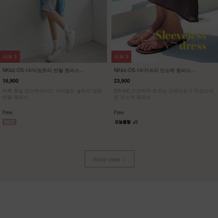
리뷰
57
리뷰
21
NK32-P-1/에이지 와이드 팬츠
KO22-T-12/배색 브이넥 스판티
23,900
19,900
13,900
42%
7,900
60%
[55~120] 여성스러운 스커트처럼, 맥시멈 와이
[ 한정수량 특가 ]
드핏 밴딩팬츠
[55~120] 유니크한 사이드브릿지 브이넥 스판
티셔츠
Free
M(~66),L(~88),XL(~100),1(~120)
more view