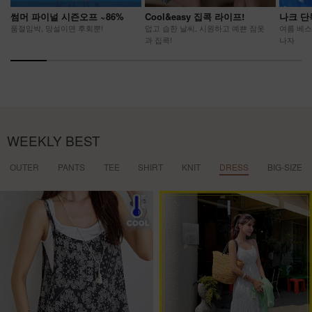
썸머 파이널 시즌오프 ~86%
Cool&easy 집콕 라이프!
나크 단
품절임박, 망설이면 후회뿐!
덥고 습한 날씨, 시원하고 예쁜 잠옷
여름 베스
과 집콕!
나자
WEEKLY BEST
OUTER
PANTS
TEE
SHIRT
KNIT
DRESS
BIG-SIZE