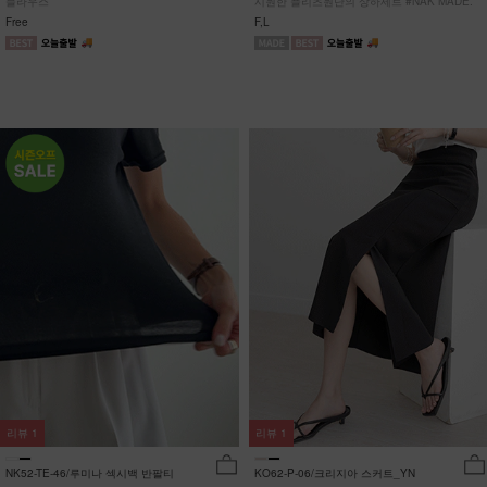
블라우스
시원한 플리츠원단의 상하세트 #NAK MADE.
Free
F,L
리뷰
1
리뷰
1
NK52-TE-46/루미나 섹시백 반팔티
KO62-P-06/크리지아 스커트_YN