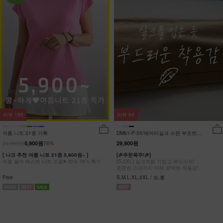
리뷰
185
리뷰
94
여름 니트 21종 기획
DM61-P-35/에어리실크 스판 부츠컷팬
츠_DY
24,900원
5,900원
76%
29,900원
[ 나크 추천 여름 니트 21종 5,900원~ ]
[🎉주문폭주!🎉]
여름 필수 베스트 니트 모음♥ 최대 76% 특가
[S-2XL] 실크처럼 가볍고 부드러워!
쫀쫀한 스판까지 더해 완벽한 착용감!
Free
S,M,L,XL,2XL / 숏,롱