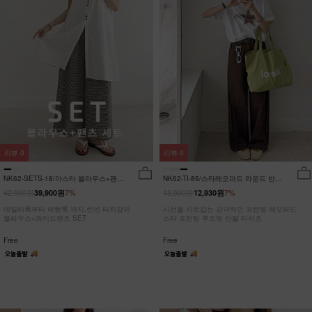
리뷰
0
리뷰
0
NK62-SETS-18/아스타 블라우스+팬츠
NK62-TI-89/스타레오파드 라운드 반팔
세트_HR
티_JY
42,900원
13,900원
39,900원
7%
12,930원
7%
데일리룩부터 여행룩 까지,린넨 터치감의
시선을 사로잡는 감각적인 프린팅 레오파드
블라우스+와이드팬츠 SET
스타 프린팅 루즈핏 반팔 티셔츠
Free
Free