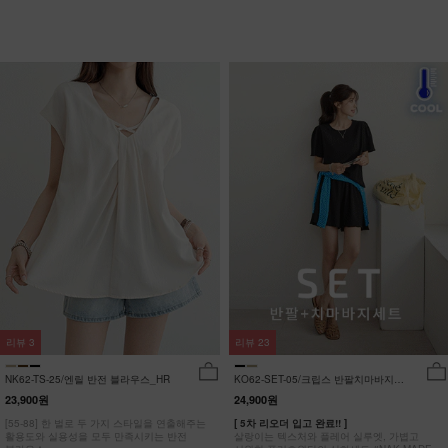
리뷰
3
리뷰
23
NK62-TS-25/엔릴 반전 블라우스_HR
KO62-SET-05/크립스 반팔치마바지세
트_HR
23,900원
24,900원
[55-88] 한 벌로 두 가지 스타일을 연출해주는
[ 5차 리오더 입고 완료!! ]
활용도와 실용성을 모두 만족시키는 반전
살랑이는 텍스처와 플레어 실루엣, 가볍고