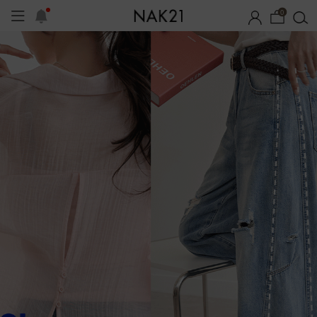
0
시즌오프
1+1 기획세트
자체제작
여름 