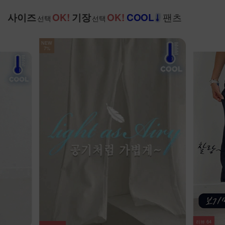
팬츠
사이즈
OK!
기장
OK!
COOL
선택
선택
리뷰
20