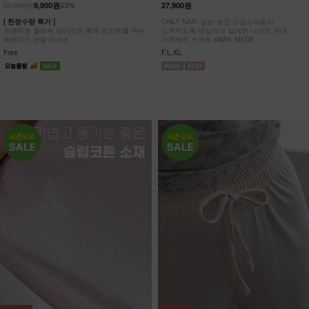
20,900원
9,900원
53%
27,900원
[ 한정수량 특가 ]
ONLY NAK! 입는 순간 고급스러움이
로맨틱한 플라워 레이스로 룩에 포인트를 주는
느껴지도록 세심하게 설계한 나크의 국내
백레이스 반팔 티셔츠
자체제작 스커트 #NAK MADE.
Free
F,L,XL