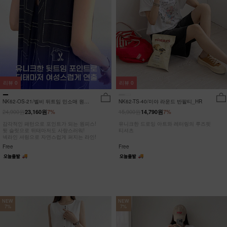
리뷰
0
리뷰
0
NK62-OS-21/벨비 뒤트임 민소매 원피
NK62-TS-40/미야 라운드 반팔티_HR
스_DY
24,900원
15,900원
23,160원
7%
14,790원
7%
감각적인 패턴으로 포인트가 되는 원피스!
유니크한 드로잉 아트와 레터링의 루즈핏
뒷 슬릿으로 뒤태마저도 사랑스러워!
티셔츠
넥라인 셔링으로 자연스럽게 퍼지는 라인!
Free
Free
NEW
NEW
7%
7%