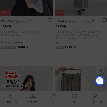
리뷰
21
리뷰
6
KO52-T-26/테린 반팔티_HR
KO62-P-03/롤링 단가라 스커트_HR
17,900원
23,900원
[55~99] 여유로운 넥라인 여리핏의 반팔
[55-88] 롱한 길이감으로 부담없이,슬림한
티셔츠 #NAK MADE.
실루엣을 연출해주는 편안함 속에 숨겨진
세련된 무드 데일리 스트라이프 밴딩 스커트
#NAK MADE.
F(55~77),L(88~99)
F,L
득템찬스
단독 한정수량 특가!
뒤로가기
카테고리
홈
찜
마이페이지