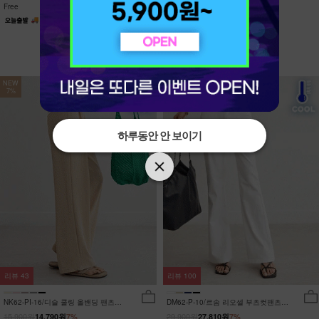
Free
Free
NEW
NEW
7%
7%
하루동안 안 보이기
하루동안 안 보이기
리뷰
43
리뷰
100
NK62-PI-16/디슬 쿨링 올밴딩 팬츠
DM62-P-10/르솜 리오셀 부츠컷팬츠
_YN
_YN
15,900원
29,900원
14,790원
7%
27,810원
7%