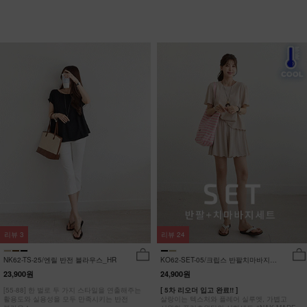
리뷰
3
리뷰
24
NK62-TS-25/엔릴 반전 블라우스_HR
KO62-SET-05/크립스 반팔치마바지세
트_HR
23,900원
24,900원
[55-88] 한 벌로 두 가지 스타일을 연출해주는
[ 5차 리오더 입고 완료!! ]
활용도와 실용성을 모두 만족시키는 반전
살랑이는 텍스처와 플레어 실루엣, 가볍고