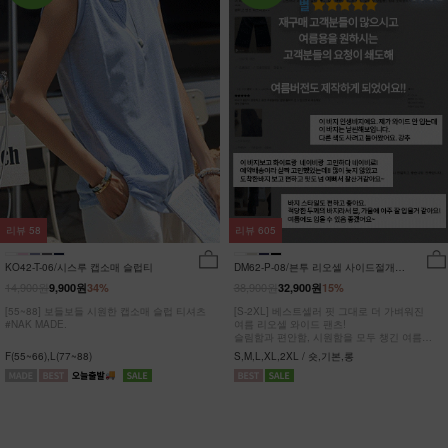
리뷰
58
리뷰
605
KO42-T-06/시스루 캡소매 슬럽티
DM62-P-08/븐투 리오셀 사이드절개팬
츠_YN
14,900원
38,900원
9,900원
34%
32,900원
15%
[55~88] 보들보들 시원한 캡소매 슬럽 티셔츠
[S-2XL] 베스트셀러 핏 그대로 더 가벼워진
#NAK MADE.
여름 리오셀 와이드 팬츠!
슬림함과 편안함, 시원함을 모두 챙긴 여름
완전정복 팬츠
F(55~66),L(77~88)
S,M,L,XL,2XL / 숏,기본,롱