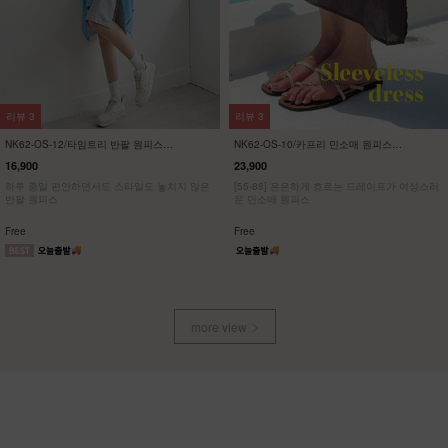
리뷰
3
리뷰
3
NK62-OS-12/타임트리 반팔 원피스
NK62-OS-10/카프리 민소매 원피스
_HR
_HR
16,900
23,900
하루 종일 편안하면서도 스타일도 놓치지 않은
[55-88] 은은하게 흐르는 드레이프가 여성스러
반팔 원피스
운 민소매 원피스
Free
Free
more view