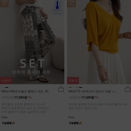
NEW
NEW
7%
7%
리뷰
0
리뷰
0
NK62-NW-6/리플리 홈웨어 세트_DY
NK62-TS-18/레이티 양브이 반팔 니트
_HR
18,900원
18,900원
17,580원
7%
17,580원
7%
편안함만 강조한 홈웨어가 아니라
여리함 끝판왕 여성스러움과 세련미를 동시에
패턴과 실루엣까지 살려 집 안밖에서
잡은 양브이 골지 니트
두루 활용하기 좋은 실용적인 세트!
Free
Free