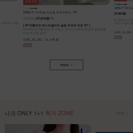
리뷰
101
DM52-P-32
DM62-P-10/르솜 리오셀 부츠컷팬츠_YN
27,900원
29,900원
27,810원
7%
[S~2XL] 숏
g에 주름까지 예쁜
여성스러움도 동
[ ❄?여름버전 베스트셀러의 슬림 부츠컷 버전 ❄? ]
[S-2XL] 공기를 입은 듯 가볍고 뛰어난 신축성 원단에 슬림함을
S,M,L,XL,2XL
더한 부츠컷 팬츠!
S,M,L,XL,2XL / 숏,기본,롱
more
나크 ONLY 1+1
특가 ZONE
more