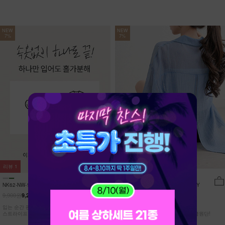
NEW
NEW
7%
7%
리뷰
1
리뷰
17
NK62-NW-11/유포니 반팔+반바지 홈웨
NK62-TS-32/일루민 뒤트임 셔츠_DY
어_HR
9,900원
21,900원
9,210원
7%
20,370원
7%
입는 순간 편안함이 달라지는 캡내장
[ 답답한ZERO! 시스루 원단! ]
스트라이프 홈웨어 SET
[55-99] 은은하게 반짝이는 고급링클원단!
자연스럽게 흐르는 핏!