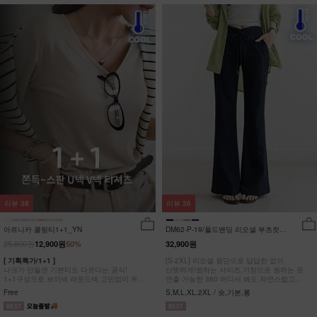
리뷰
38
리뷰
36
아르니카 쿨링티1+1_YN
DM62-P-19/폴드밴딩 리오셀 부츠컷팬
츠_HR
25,800원
12,900원
50%
32,900원
[ 기획특가/1+1 ]
[S-2XL] 리오셀 원단으로 답답한 없이
나크가 만들면 기본티도 다르다는 공식!
산뜻하게!원하는 사이즈,기장으로 원하는 핏
1+1구성으로 브이넥 라운드넥 고민없이 두장
연출 가능한 360 어디서 봐도 자연스럽고
다 챙겨가세요
균형잡힌 부츠컷 팬츠
Free
S,M,L,XL,2XL / 숏,기본,롱