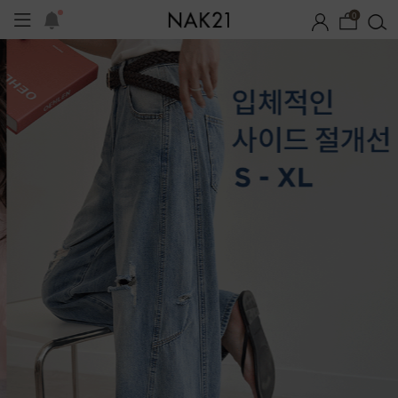
0
시즌오프
1+1 기획세트
자체제작
여름 