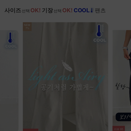
팬츠
사이즈
OK!
기장
OK!
COOL
선택
선택
NEW
7%
리뷰
65