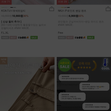
리뷰
29
리뷰
71
NK21-P-6/인트 밴딩 팬츠
KOA-T-21/유넥트임티
19,900원
16,900원
6,900원
65%
10,900원
36%
편안함과 군살커버까지~밴딩 와이드 팬츠
[ 신상 컬러 추가! ]
#NAK MADE.
[55~120] 다양하게 활용할수있는 슬라브
반팔티셔츠 #NAK MADE.
Free
F,L,XL
NEW
7%