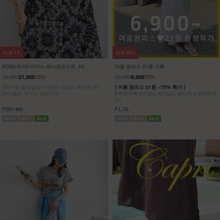
리뷰
15
리뷰
251
KO52-O-03/아이스 페이점프수트_HJ
여름 원피스 21종 기획
25,900
25,900
21,900
15%
6,900
73%
[55~88] 찰랑찰랑 시원해~ 데일리룩으로 딱!
[ 여름 원피스 21종 ~75% 특가 ]
페이즐리 와이드 점프수트
#휴양지룩 #바캉스 #데일리 원피스 6,900원부
터!
F(55~88)
F,L,XL