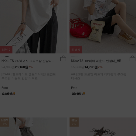
리뷰
0
리뷰
0
NK62-TS-21/에너지 크리스탈 반팔티
NK62-TS-40/미야 라운드 반팔티_HR
_JY
24,900원
15,900원
23,160원
7%
14,790원
7%
[55-99] 핸드메이드 캡보석&비딩 포인트
유니크한 드로잉 아트와 레터링의 루즈핏
루즈핏 라운드 반팔 티셔츠
티셔츠
Free
Free
NEW
NEW
7%
7%