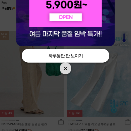
Free
Free
NEW
NEW
7%
7%
하루동안 안 보이기
하루동안 안 보이기
리뷰
45
리뷰
101
NK62-PI-16/디슬 쿨링 올밴딩 팬츠
DM62-P-10/르솜 리오셀 부츠컷팬츠
_YN
_YN
15,900원
29,900원
14,790원
7%
27,810원
7%