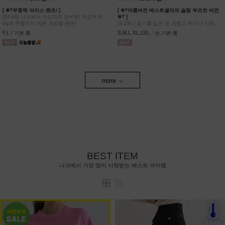
[ ❄?무중력 아이스 팬츠! ]
[ ❄?여름버전 베스트셀러의 슬림 부츠컷 버전
[55-88] 나크에서 야심차게 준비한! 체감무게
❄? ]
0g에 주름까지 예쁜 크링클 팬츠!
[S-2XL] 공기를 입은 듯 가볍고 뛰어난 신축성
원단에 슬림함을 더한 부츠컷 팬츠!
F,L / 기본,롱
S,M,L,XL,2XL / 숏,기본,롱
more
BEST ITEM
나크에서 가장 많이 사랑받는 베스트 아이템