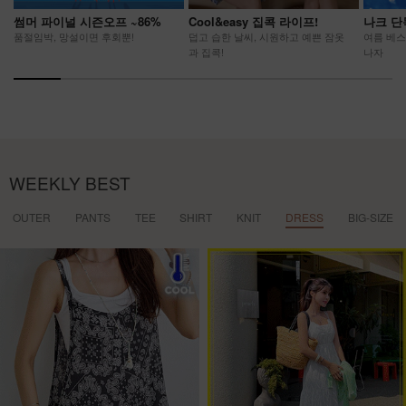
썸머 파이널 시즌오프 ~86%
Cool&easy 집콕 라이프!
나크 단
품절임박, 망설이면 후회뿐!
덥고 습한 날씨, 시원하고 예쁜 잠옷
여름 베스
과 집콕!
나자
WEEKLY BEST
OUTER
PANTS
TEE
SHIRT
KNIT
DRESS
BIG-SIZE