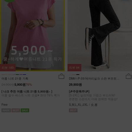
리뷰
185
리뷰
94
여름 니트 21종 기획
DM61-P-35/에어리실크 스판 부츠컷팬
츠_DY
24,900원
5,900원
76%
29,900원
[ 나크 추천 여름 니트 21종 5,900원~ ]
[🎉주문폭주!🎉]
여름 필수 베스트 니트 모음♥ 최대 76% 특가
[S-2XL] 실크처럼 가볍고 부드러워!
쫀쫀한 스판까지 더해 완벽한 착용감!
Free
S,M,L,XL,2XL / 숏,롱