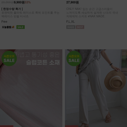
20,900원
9,900원
53%
27,900원
[ 한정수량 특가 ]
ONLY NAK! 입는 순간 고급스러움이
로맨틱한 플라워 레이스로 룩에 포인트를 주는
느껴지도록 세심하게 설계한 나크의 국내
백레이스 반팔 티셔츠
자체제작 스커트 #NAK MADE.
Free
F,L,XL