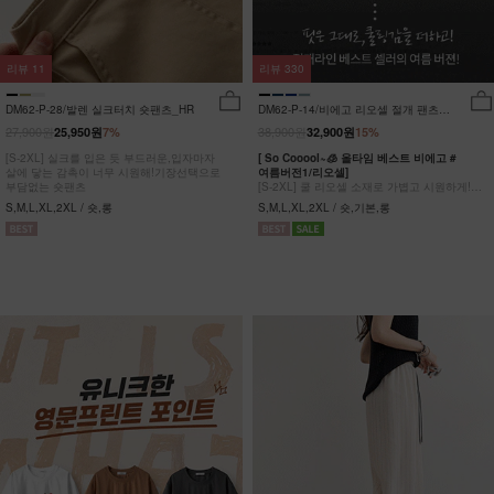
리뷰
11
리뷰
330
DM62-P-28/발렌 실크터치 숏팬츠_HR
DM62-P-14/비에고 리오셀 절개 팬츠
_HR
27,900원
38,900원
25,950원
7%
32,900원
15%
[S-2XL] 실크를 입은 듯 부드러운,입자마자
[ So Cooool~🧊 올타임 베스트 비에고 #
살에 닿는 감촉이 너무 시원해!기장선택으로
여름버전1/리오셀]
부담없는 숏팬츠
[S-2XL] 쿨 리오셀 소재로 가볍고 시원하게!
사이드 절개 쿨링 데님팬츠
S,M,L,XL,2XL / 숏,롱
S,M,L,XL,2XL / 숏,기본,롱