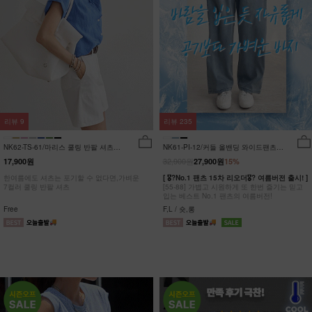
리뷰
9
리뷰
235
NK62-TS-61/마리스 쿨링 반팔 셔츠
NK61-PI-12/커들 올밴딩 와이드팬츠
_HR
_YN
32,900원
17,900원
27,900원
15%
한여름에도 셔츠는 포기할 수 없다면,가벼운
[ 🎖?No.1 팬츠 15차 리오더🎖? 여름버전 출시! ]
7컬러 쿨링 반팔 셔츠
[55-88] 가볍고 시원하게 또 한번 즐기는 믿고
입는 베스트 No.1 팬츠의 여름버전!
Free
F,L / 숏,롱