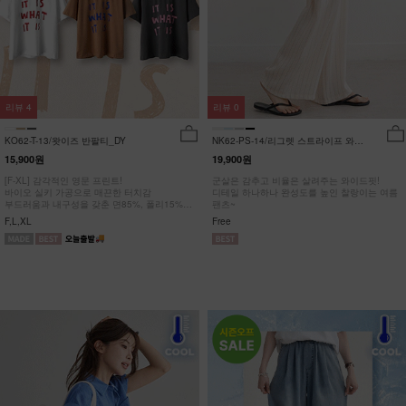
리뷰
4
리뷰
0
KO62-T-13/왓이즈 반팔티_DY
NK62-PS-14/리그렛 스트라이프 와이
드팬츠_YN
15,900원
19,900원
[F-XL] 감각적인 영문 프린트!
군살은 감추고 비율은 살려주는 와이드핏!
바이오 실키 가공으로 매끈한 터치감
디테일 하나하나 완성도를 높인 찰랑이는 여름
부드러움과 내구성을 갖춘 면85%, 폴리15%
팬츠~
#NAK MADE.
F,L,XL
Free