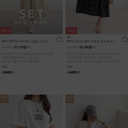
리뷰
0
리뷰
0
NK62-SETS-13/바루나 집업+스커트
NK62-OS-21/벨비 뒤트임 민소매 원피
세트_DY
스_DY
39,900원
24,900원
37,110원
7%
23,160원
7%
[55-88] 바스락- 하루종일 쾌적한 터치감!
감각적인 패턴으로 포인트가 되는 원피스!
그물망 형태의 메쉬 안감으로
뒷 슬릿으로 뒤태마저도 사랑스러워!
땀과 습기를 빠르게 배출해줘요
넥라인 셔링으로 자연스럽게 퍼지는 라인!
Free
Free
NEW
NEW
7%
7%