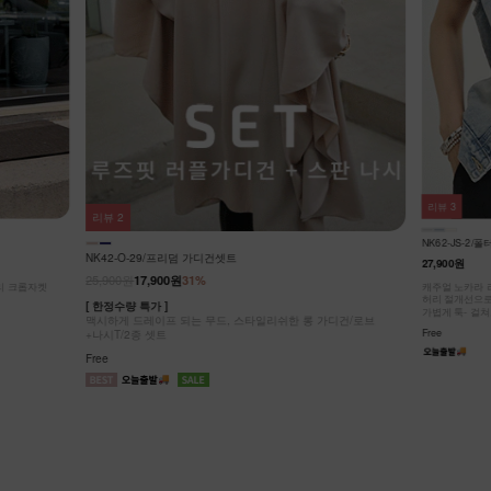
리뷰
3
리뷰
2
NK62-JS-2/
NK42-O-29/프리덤 가디건셋트
27,900원
25,900원
17,900원
31%
리 크롭자켓
캐주얼 노카라 
허리 절개선으로
[ 한정수량 특가 ]
가볍게 툭- 걸쳐
맥시하게 드레이프 되는 무드, 스타일리쉬한 롱 가디건/로브
Free
+나시T/2종 셋트
Free