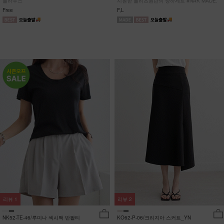
블라우스
시원한 플리츠원단의 상하세트 #NAK MADE.
Free
F,L
리뷰
1
리뷰
2
NK52-TE-46/루미나 섹시백 반팔티
KO62-P-06/크리지아 스커트_YN