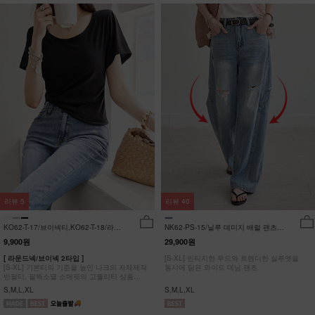
리뷰
5
리뷰
40
KO62-T-17/브이넥티,KO62-T-18/라운
NK62-PS-15/닐루 데미지 배럴 팬츠
드티_YN
_HR
9,900원
29,900원
[ 라운드넥/브이넥 2타입 ]
[S-XL] 빈티지한 무드와 트렌디한 실루엣을
[S-XL] 기본티의 기준을 높인 나크의 자체제작
동시에 담은 와이드 데님 팬츠
반팔티. 팔뚝소멸 소매핏의 고퀄리티 상품
#NAK MADE.
S,M,L,XL
S,M,L,XL