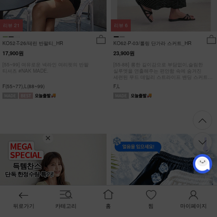
리뷰
21
리뷰
6
KO52-T-26/테린 반팔티_HR
KO62-P-03/롤링 단가라 스커트_HR
17,900원
23,900원
[55~99] 여유로운 넥라인 여리핏의 반팔
[55-88] 롱한 길이감으로 부담없이,슬림한
티셔츠 #NAK MADE.
실루엣을 연출해주는 편안함 속에 숨겨진
세련된 무드 데일리 스트라이프 밴딩 스커트
#NAK MADE.
F(55~77),L(88~99)
F,L
득템찬스
단독 한정수량 특가!
뒤로가기
카테고리
홈
찜
마이페이지