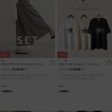
리뷰
1
리뷰
0
NK62-SETS-18/아스타 블라우스+팬츠
NK62-TI-89/스타레오파드 라운드 반팔
세트_HR
티_JY
42,900원
13,900원
39,900원
7%
12,930원
7%
데일리룩부터 여행룩 까지,린넨 터치감의
시선을 사로잡는 감각적인 프린팅 레오파드
블라우스+와이드팬츠 SET
스타 프린팅 루즈핏 반팔 티셔츠
Free
Free