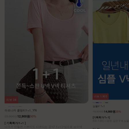
리뷰
1,905
리뷰
38
심플V 1+1
아르니카 쿨링티1+1_YN
19,900원
14,900원
25%
25,800원
12,900원
50%
[기획특가/1+1]
[55~120] 시원한 깊은 V넥 심
[ 기획특가/1+1 ]
나크가 만들면 기본티도 다르다는 공식! 1+1구성으로 브이넥
F,L,XL