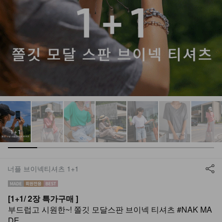
너플 브이넥티셔츠 1+1
[1+1/ 2장 특가구매 ]
부드럽고 시원한~! 쫄깃 모달스판 브이넥 티셔츠 #NAK MA
DE.