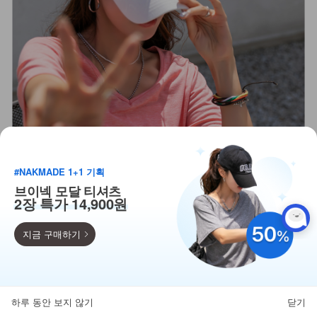
#NAKMADE 1+1 기획
브이넥 모달 티셔츠
2장 특가 14,900원
지금 구매하기
득템찬스
단독 한정수량 특가!
하루 동안 보지 않기
닫기
뒤로가기
카테고리
홈
찜
마이페이지