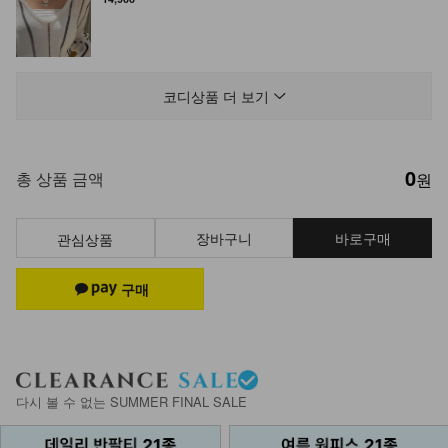
DM23-AC-14/링귀걸이 4종 세트
14,900
코디상품 더 보기
0
DM21-AC-03/클래식 은장 소가죽 벨
총 상품 금액
원
트
23,900
장바구니
바로구매
관심상품
다시 볼 수 없는 SUMMER FINAL SALE