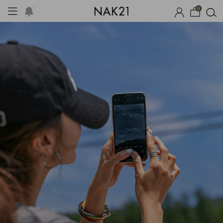
0
체제작
여름 잠옷
장마템 기획전
오늘출발
시즌