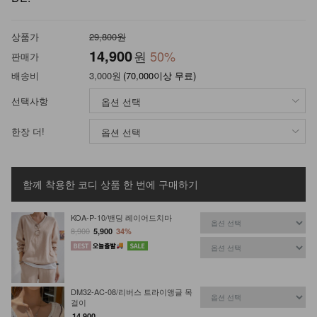
상품가
29,800원
14,900
원
50
%
판매가
배송비
3,000원
(70,000이상 무료)
선택사항
한장 더!
함께 착용한 코디 상품
한 번에 구매하기
KOA-P-10/밴딩 레이어드치마
8,900
5,900
34%
DM32-AC-08/리버스 트라이앵글 목
걸이
14,900