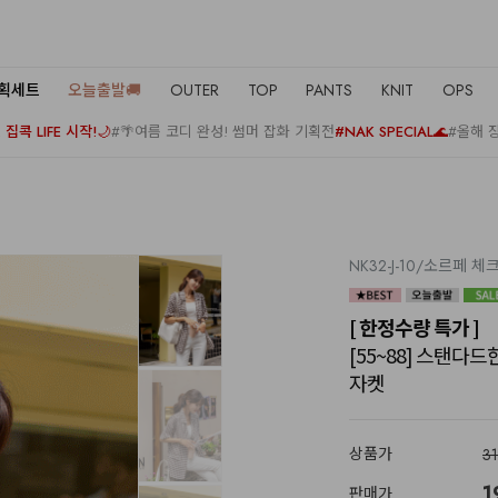
기획세트
오늘출발🚚
OUTER
TOP
PANTS
KNIT
OPS
집콕 LIFE 시작!🌙
#🌴여름 코디 완성! 썸머 잡화 기획전
#NAK SPECIAL🌊
#올해 
NK32-J-10/소르페 
[ 한정수량 특가 ]
[55~88] 스탠다
자켓
상품가
3
1
판매가