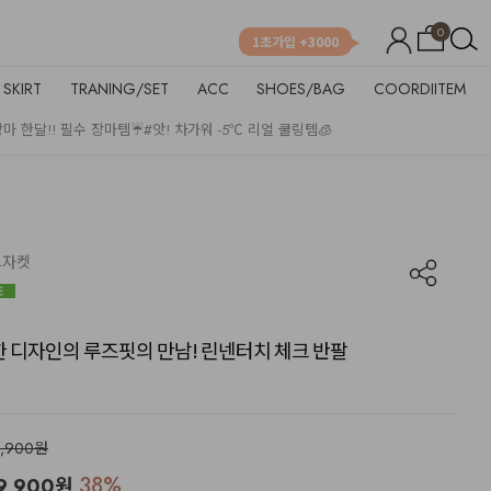
0
1초가입 +3000
SKIRT
TRANING/SET
ACC
SHOES/BAG
COORDIITEM
장마 한달!! 필수 장마템☔
#앗! 차가워 -5℃ 리얼 쿨링템🧊
체크자켓
드한 디자인의 루즈핏의 만남! 린넨터치 체크 반팔
1,900원
38
%
9,900
원