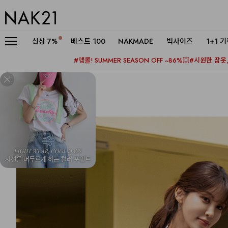
신상
7%
베스트 100
NAKMADE
빅사이즈
1+1 
#앵콜! SUMMER SEASON OFF ~86%💥
#시원한 잠옷, 