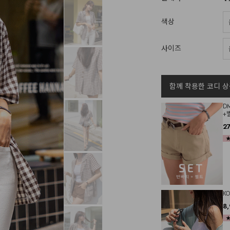
색상
사이즈
함께 착용한 코디 상
D
+
2
K
8