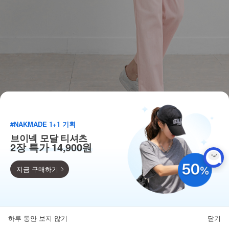
#NAKMADE 1+1 기획
브이넥 모달 티셔츠
2장 특가 14,900원
지금 구매하기
득템찬스
단독 한정수량 특가!
하루 동안 보지 않기
닫기
뒤로가기
카테고리
홈
찜
마이페이지