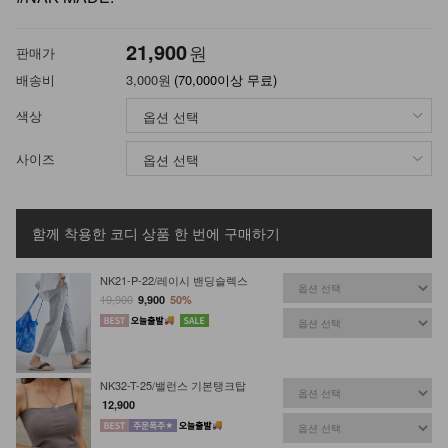
21,900
원
판매가
배송비
3,000원
(70,000이상 무료)
색상
사이즈
함께 착용한 코디 상품
한 번에 구매하기
NK21-P-22/레이시 밴딩슬렉스
19,900
9,900
50%
NK32-T-25/밸런스 기본탱크탑
12,900