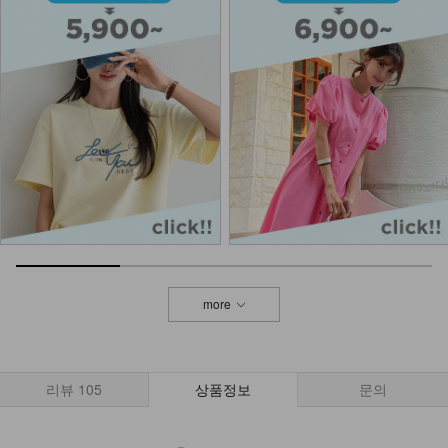
KOA-T-11/잔느롱나시
12,900
8,280
36%
KOA-T-16/더블끈나시
13,900
9,900
29%
NKA62-A-1/에어 브라캡 끈나시
13,900
more
나시에이비 1+1
27,800
15,900
43%
리뷰
105
상품정보
문의
KOA-T-25/삼각 끈나시