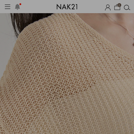
0
옷
장마템 기획전
오늘출발
시즌오프
1+1 기획