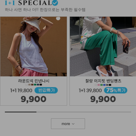
11,900
4,900
59%
하나 사면 하나 더!! 한장으로는 부족한 필수템
NKA-T-1/베이직 어깨끈 나시
8,900
3,900
56%
NK32-T-94/베이직기본Y나시
8,900
6,900
22%
NKA-T-7/기본이너 끈나시
7,900
5,900
25%
more