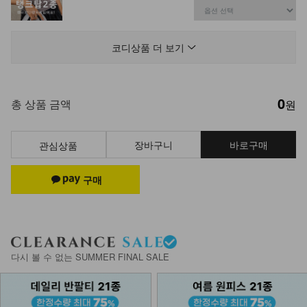
DM31-P-74/피그마 스트링 카고 와이
드 팬츠
코디상품 더 보기
24,900
0
KOA-T-15/심플끈나시
총 상품 금액
원
12,900
7,900
39%
장바구니
바로구매
관심상품
DM32-P-09/샌디 피그먼트 워싱 스커
트
29,900
5,900
80%
KOA-T-26/스퀘어 스판나시
다시 볼 수 없는 SUMMER FINAL SALE
13,900
9,900
29%