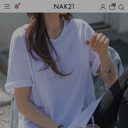
0
체제작
여름 잠옷
장마템 기획전
오늘출발
시즌오