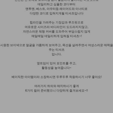
데일리하고 심플한 코디부터
맨투맨, 베스트, 아우터등 레이어드와 이너티로
다양한 코디로 입혀지게될 티셔츠입니다
힙라인을 가려주는 기장감과 루즈핏으로
여유로운 사이즈라 바디라인이 도드라지지않고,
자연스러운 체형 커버를 도와주어 부담스럽지 않게
매일매일 데일리하게 입혀질 티셔츠~!
시원한 브이넥으로 얼굴을 갸름하게 보여주고, 목선을 살려주면서 여성스러운 매력을
주는 티셔츠
입니다.
옆트임이 있어 포인트를 주고,
활동성을 높여줍니다~
베이직한 아이템이라 소장하시면 두루두루 착용하시기 너무 좋아요!
여러가지 하의와 매치하시기 좋게
6가지 컬러 준비했으니 다양하게 즐겨보세요~!!