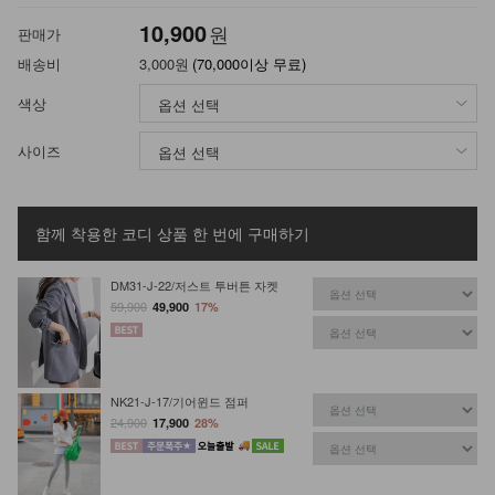
10,900
원
판매가
배송비
3,000원
(70,000이상 무료)
색상
사이즈
함께 착용한 코디 상품
한 번에 구매하기
DM31-J-22/저스트 투버튼 자켓
59,900
49,900
17%
NK21-J-17/기어윈드 점퍼
24,900
17,900
28%