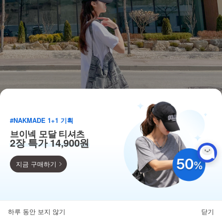
#NAKMADE 1+1 기획
브이넥 모달 티셔츠
2장 특가 14,900원
지금 구매하기
득템찬스
단독 한정수량 특가!
하루 동안 보지 않기
닫기
뒤로가기
카테고리
홈
찜
마이페이지