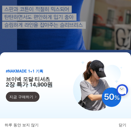
#NAKMADE 1+1 기획
브이넥 모달 티셔츠
2장 특가 14,900원
지금 구매하기
득템찬스
단독 한정수량 특가!
하루 동안 보지 않기
닫기
뒤로가기
카테고리
홈
찜
마이페이지