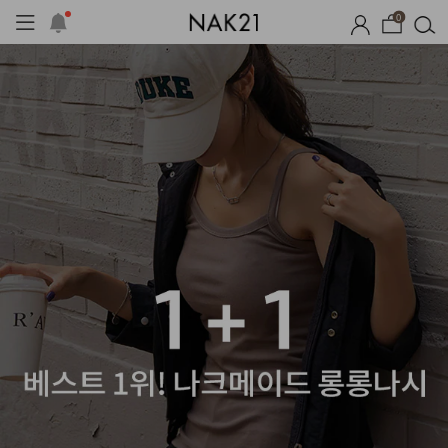
0
세트
자체제작
여름 잠옷
장마템 기획전
오늘출발