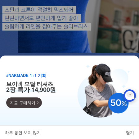
#NAKMADE 1+1 기획
브이넥 모달 티셔츠
2장 특가 14,900원
지금 구매하기
득템찬스
단독 한정수량 특가!
하루 동안 보지 않기
닫기
뒤로가기
카테고리
홈
찜
마이페이지