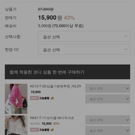
상품가
27,800원
15,900
원
43
%
판매가
배송비
3,000원
(70,000이상 무료)
선택사항
한장 더!
함께 착용한 코디 상품
한 번에 구매하기
KO13-T-02/심플기본맨투맨_HS,DY
19,900
NK21-T-11/보이클 베이직셔츠
32,900
18,900
43%