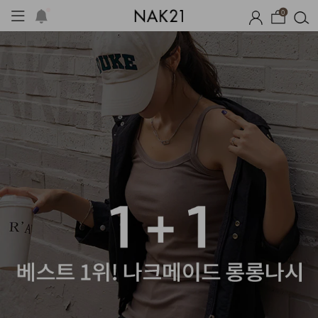
0
옷
장마템 기획전
오늘출발
시즌오프
1+1 기획