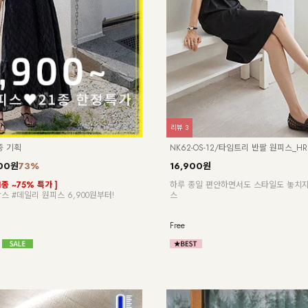
리뷰
3
종 기획
NK62-OS-12/타임트리 반팔 원피스_HR
00원
73%
16,900원
1종 ~75% 특가 ]
하루 종일 편안하면서도 스타일도 놓치지
스 #데일리 원피스 6,900원부터!
스
Free