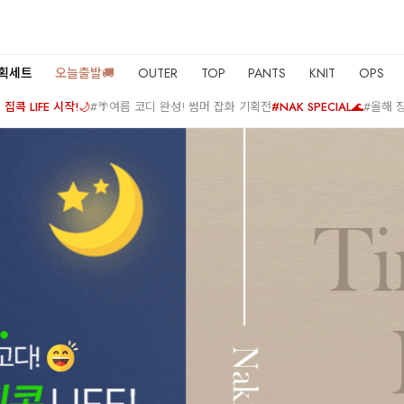
기획세트
오늘출발🚚
OUTER
TOP
PANTS
KNIT
OPS
집콕 LIFE 시작!🌙
#🌴여름 코디 완성! 썸머 잡화 기획전
#NAK SPECIAL🌊
#올해 