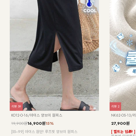
리뷰
59
리뷰
2
KO12-O-16/아이스 양브이 원피스
NK62-OS-13
19,900원
16,900원
15%
27,900원
 스트
[55~99] 아이스 원단! 루즈핏 양브이 원피스
[ 벨트는 덤🎁! ]