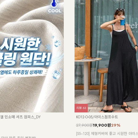
리뷰
63
/리겔 민소매 셔츠 원피스_DY
KO12-O-05/아이스점프수트
27,900원
19,900원
29%
[55~120] 체형커버에 좋고 시원한 아