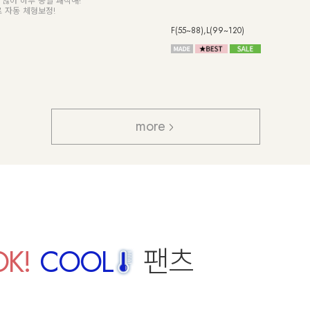
않아 하루 종일 쾌적해!
 자동 체형보정!
F(55~88),L(99~120)
more
OK!
COOL
팬츠