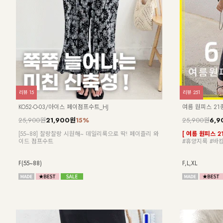
리뷰
15
리뷰
251
KO52-O-03/아이스 페이점프수트_HJ
여름 원피스 21
25,900원
21,900원
15%
25,900원
6,9
[55~88] 찰랑찰랑 시원해~ 데일리룩으로 딱! 페이즐리 와
[ 여름 원피스 2
이드 점프수트
#휴양지룩 #바캉
F(55~88)
F,L,XL