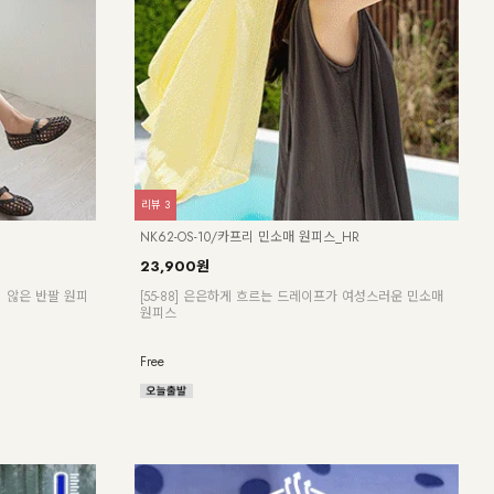
리뷰
8
리뷰
3
KO3
NK62-OS-10/카프리 민소매 원피스_HR
23,
23,900원
[ 한
 않은 반팔 원피
[55-88] 은은하게 흐르는 드레이프가 여성스러운 민소매
[55
원피스
F(55
Free