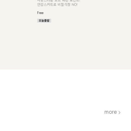
사랑스러운 도트 패턴 포인트!
아낸
안감스커트로 비칠걱정 NO!
Free
Free
more