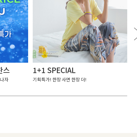
찬스
1+1 SPECIAL
여
만나자
기획특가! 한장 사면 한장 더!
가