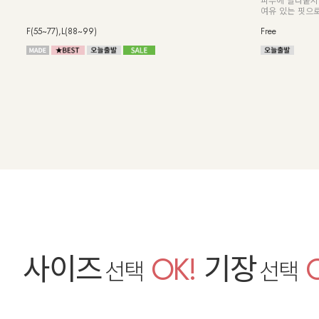
피부에 달라붙지 
여유 있는 핏으로
F(55~77),L(88~99)
Free
사이즈
OK!
기장
선택
선택