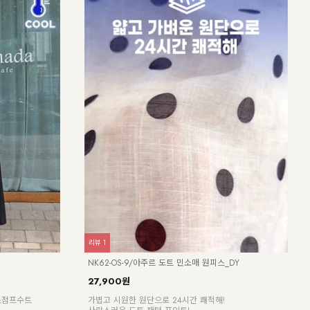
리뷰
1
리뷰
1
NK62-OS-9/아주르 도트 민소매 원피스_DY
NK6
27,900원
24,
이스점프수트
가볍고 시원한 원단으로 24시간 쾌적해!
[55