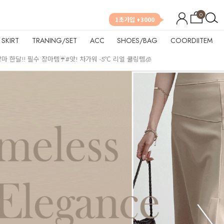
0
1초가입 +3000
SKIRT
TRANING/SET
ACC
SHOES/BAG
COORDIITEM
장마 한달!! 필수 장마템☔
#앗! 차가워 -5℃ 리얼 쿨링템🧊