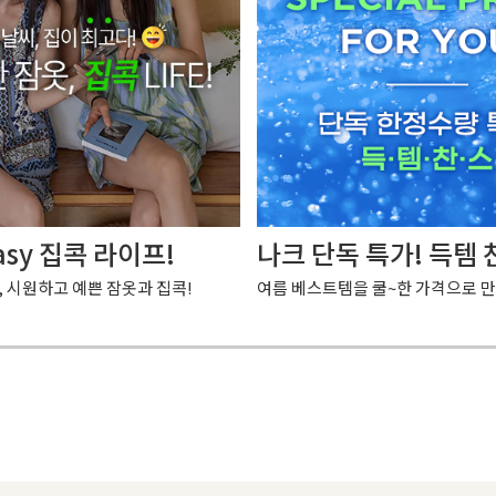
asy 집콕 라이프!
나크 단독 특가! 득템 
, 시원하고 예쁜 잠옷과 집콕!
여름 베스트템을 쿨~한 가격으로 