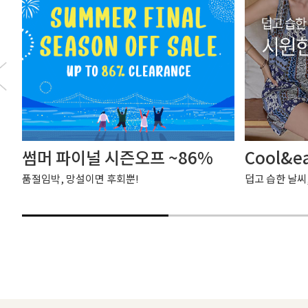
썸머 파이널 시즌오프 ~86%
Cool&e
품절임박, 망설이면 후회뿐!
덥고 습한 날씨