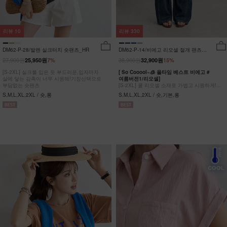
리뷰
10
리뷰
330
DM62-P-28/발렌 실크터치 숏팬츠_HR
DM62-P-14/비에고 리오셀 절개 팬츠
_HR
27,900원
38,900원
25,950원
7%
32,900원
15%
[S-2XL] 실크를 입은 듯 부드러운,입자마자
[ So Cooool~🧊 올타임 베스트 비에고 #
살에 닿는 감촉이 너무 시원해!기장선택으로
여름버전1/리오셀]
부담없는 숏팬츠
[S-2XL] 쿨 리오셀 소재로 가볍고 시원하게!
사이드 절개 쿨링 데님팬츠
S,M,L,XL,2XL / 숏,롱
S,M,L,XL,2XL / 숏,기본,롱