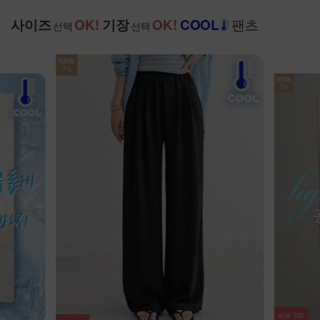
팬츠
사이즈
OK!
기장
OK!
COOL
선택
선택
NEW
7%
리뷰
64