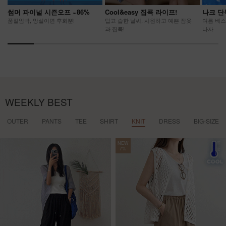
썸머 파이널 시즌오프 ~86%
Cool&easy 집콕 라이프!
나크 단
품절임박, 망설이면 후회뿐!
덥고 습한 날씨, 시원하고 예쁜 잠옷
여름 베스
과 집콕!
나자
WEEKLY BEST
OUTER
PANTS
TEE
SHIRT
KNIT
DRESS
BIG-SIZE