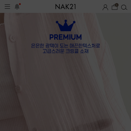
0
템 기획전
오늘출발
시즌오프
1+1 기획세트
자