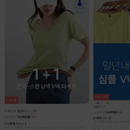
리뷰
1,902
리뷰
36
심플V 1+1
아르니카 쿨링티1+1_YN
19,900원
14,900원
25%
25,800원
12,900원
50%
[기획특가/1+1]
[55~120] 시원한 깊은 V넥 심
[ 기획특가/1+1 ]
나크가 만들면 기본티도 다르다는 공식! 1+1구성으로 브이넥
F,L,XL