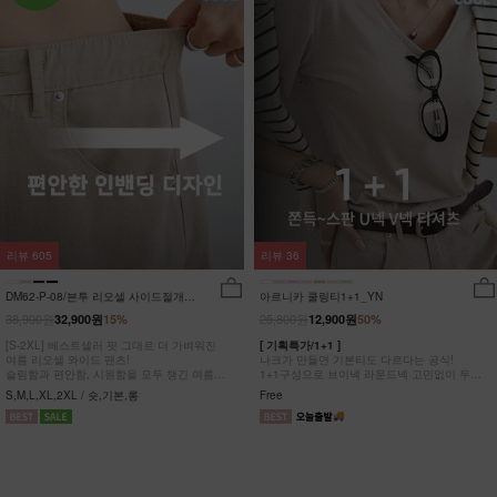
리뷰
605
리뷰
36
DM62-P-08/븐투 리오셀 사이드절개팬
아르니카 쿨링티1+1_YN
츠_YN
38,900원
25,800원
32,900원
15%
12,900원
50%
[S-2XL] 베스트셀러 핏 그대로 더 가벼워진
[ 기획특가/1+1 ]
여름 리오셀 와이드 팬츠!
나크가 만들면 기본티도 다르다는 공식!
슬림함과 편안함, 시원함을 모두 챙긴 여름
1+1구성으로 브이넥 라운드넥 고민없이 두장
완전정복 팬츠
다 챙겨가세요
S,M,L,XL,2XL / 숏,기본,롱
Free