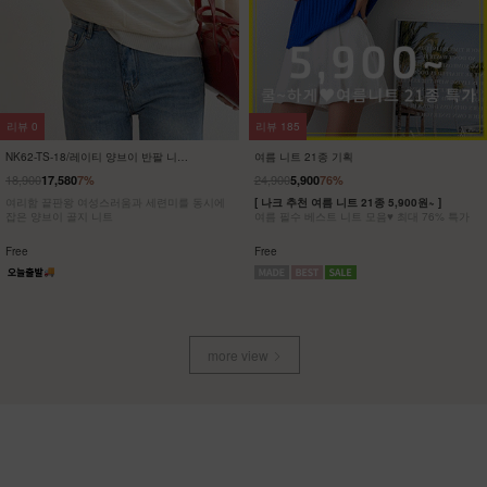
리뷰
3
리뷰
3
NK62-OS-12/타임트리 반팔 원피스
NK62-OS-10/카프리 민소매 원피스
_HR
_HR
16,900
23,900
하루 종일 편안하면서도 스타일도 놓치지 않은
[55-88] 은은하게 흐르는 드레이프가 여성스러
반팔 원피스
운 민소매 원피스
Free
Free
more view