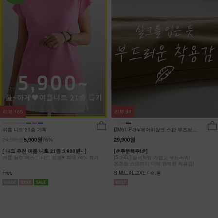
리뷰
185
리뷰
94
여름 니트 21종 기획
DM61-P-35/에어리실크 스판 부츠컷팬
츠_DY
24,900원
5,900원
76%
29,900원
[ 나크 추천 여름 니트 21종 5,900원~ ]
[🎉주문폭주!🎉]
여름 필수 베스트 니트 모음♥ 최대 76% 특가
[S-2XL] 실크처럼 가볍고 부드러워!
쫀쫀한 스판까지 더해 완벽한 착용감!
Free
S,M,L,XL,2XL / 숏,롱