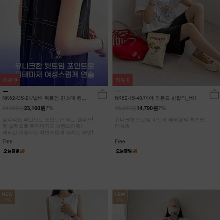
리뷰
0
리뷰
0
NK62-OS-21/벨비 뒤트임 민소매 원피
NK62-TS-40/미야 라운드 반팔티_HR
스_DY
24,900원
15,900원
23,160원
7%
14,790원
7%
감각적인 패턴으로 포인트가 되는 원피스!
유니크한 드로잉 아트와 레터링의 루즈핏
뒷 슬릿으로 뒤태마저도 사랑스러워!
티셔츠
넥라인 셔링으로 자연스럽게 퍼지는 라인!
Free
Free
NEW
NEW
7%
7%