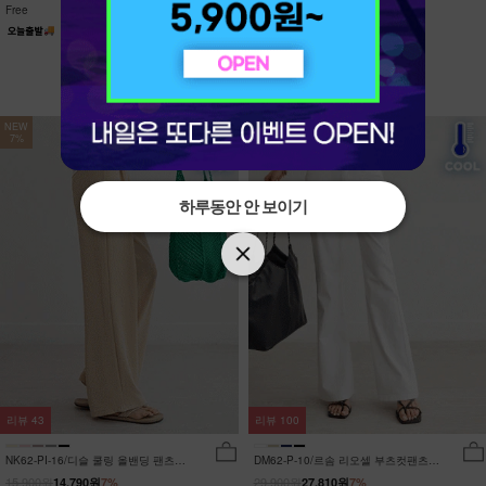
Free
Free
NEW
NEW
7%
7%
하루동안 안 보이기
하루동안 안 보이기
리뷰
43
리뷰
100
NK62-PI-16/디슬 쿨링 올밴딩 팬츠
DM62-P-10/르솜 리오셀 부츠컷팬츠
_YN
_YN
15,900원
29,900원
14,790원
7%
27,810원
7%