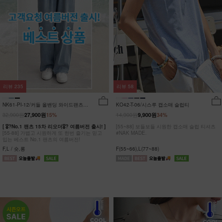
리뷰
235
리뷰
58
NK61-PI-12/커들 올밴딩 와이드팬츠
KO42-T-06/시스루 캡소매 슬럽티
_YN
32,900원
14,900원
27,900원
15%
9,900원
34%
[ 🎖?No.1 팬츠 15차 리오더🎖? 여름버전 출시! ]
[55~88] 보들보들 시원한 캡소매 슬럽 티셔츠
[55-88] 가볍고 시원하게 또 한번 즐기는 믿고
#NAK MADE.
입는 베스트 No.1 팬츠의 여름버전!
F,L / 숏,롱
F(55~66),L(77~88)