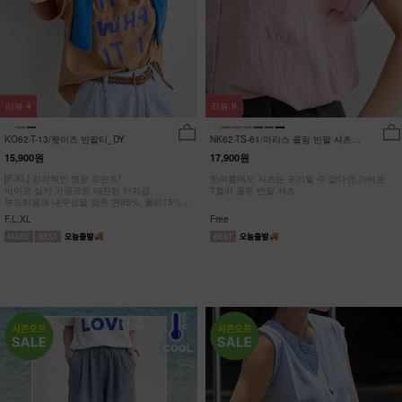
리뷰
4
리뷰
9
KO62-T-13/왓이즈 반팔티_DY
NK62-TS-61/마리스 쿨링 반팔 셔츠
_HR
15,900원
17,900원
[F-XL] 감각적인 영문 프린트!
한여름에도 셔츠는 포기할 수 없다면,가벼운
바이오 실키 가공으로 매끈한 터치감
7컬러 쿨링 반팔 셔츠
부드러움과 내구성을 갖춘 면85%, 폴리15%
#NAK MADE.
F,L,XL
Free