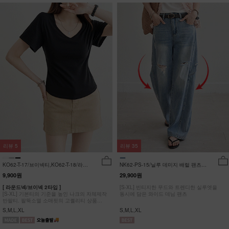
리뷰
5
리뷰
35
KO62-T-17/브이넥티,KO62-T-18/라운
NK62-PS-15/닐루 데미지 배럴 팬츠
드티_YN
_HR
9,900원
29,900원
[ 라운드넥/브이넥 2타입 ]
[S-XL] 빈티지한 무드와 트렌디한 실루엣을
[S-XL] 기본티의 기준을 높인 나크의 자체제작
동시에 담은 와이드 데님 팬츠
반팔티. 팔뚝소멸 소매핏의 고퀄리티 상품
#NAK MADE.
S,M,L,XL
S,M,L,XL