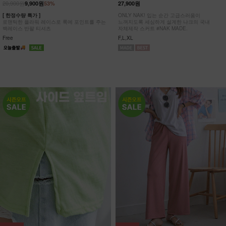
20,900원
9,900원
53%
27,900원
[ 한정수량 특가 ]
ONLY NAK! 입는 순간 고급스러움이
로맨틱한 플라워 레이스로 룩에 포인트를 주는
느껴지도록 세심하게 설계한 나크의 국내
백레이스 반팔 티셔츠
자체제작 스커트 #NAK MADE.
Free
F,L,XL