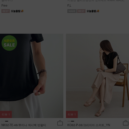
블라우스
시원한 플리츠원단의 상하세트 #NAK MADE.
Free
F,L
리뷰
1
리뷰
1
NK52-TE-46/루미나 섹시백 반팔티
KO62-P-06/크리지아 스커트_YN