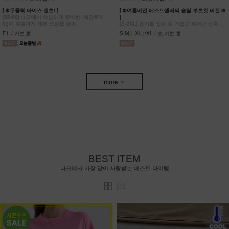
[ ❄️무중력 아이스 팬츠! ]
[ ❄️여름버전 베스트셀러의 슬림 부츠컷 버전 ❄️
[55-88] 나크에서 야심차게 준비한! 체감무게
]
0g에 주름까지 예쁜 크링클 팬츠!
[S-2XL] 공기를 입은 듯 가볍고 뛰어난 신축성
원단에 슬림함을 더한 부츠컷 팬츠!
F,L / 기본,롱
S,M,L,XL,2XL / 숏,기본,롱
more
BEST ITEM
나크에서 가장 많이 사랑받는 베스트 아이템