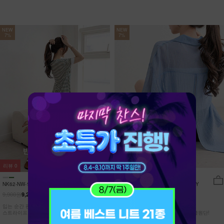
NEW
NEW
7%
7%
리뷰
0
리뷰
15
NK62-NW-11/유포니 반팔+반바지 홈웨
NK62-TS-32/일루민 뒤트임 셔츠_DY
어_HR
9,900원
21,900원
9,210원
7%
20,370원
7%
입는 순간 편안함이 달라지는 캡내장
[ 답답한ZERO! 시스루 원단! ]
스트라이프 홈웨어 SET
[55-99] 은은하게 반짝이는 고급링클원단!
자연스럽게 흐르는 핏!