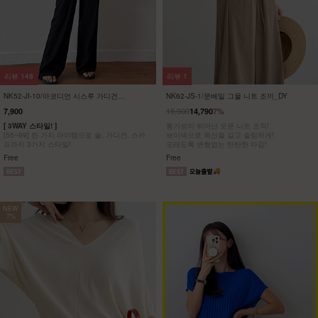
리뷰
15
리뷰
251
KO52-O-03/아이스 페이점프수트_HJ
여름 원피스 21종 기획
25,900
25,900
21,900
15%
6,900
73%
[55~88] 찰랑찰랑 시원해~ 데일리룩으로 딱!
[ 여름 원피스 21종 ~75% 특가 ]
페이즐리 와이드 점프수트
#휴양지룩 #바캉스 #데일리 원피스 6,900원부
터!
F(55~88)
F,L,XL