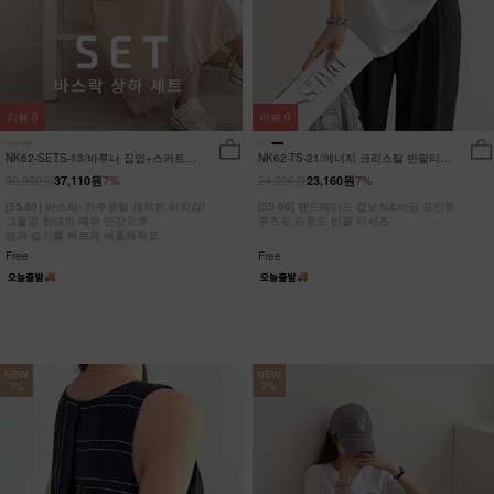
리뷰
0
리뷰
0
NK62-SETS-13/바루나 집업+스커트
NK62-TS-21/에너지 크리스탈 반팔티
세트_DY
_JY
39,900원
24,900원
37,110원
7%
23,160원
7%
[55-88] 바스락- 하루종일 쾌적한 터치감!
[55-99] 핸드메이드 캡보석&비딩 포인트
그물망 형태의 메쉬 안감으로
루즈핏 라운드 반팔 티셔츠
땀과 습기를 빠르게 배출해줘요
Free
Free
NEW
NEW
7%
7%