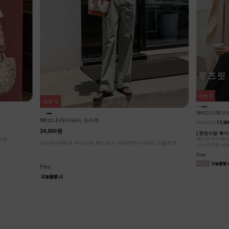
리뷰
3
리뷰
2
NK62-JS-2/
NK42-O-29/프리덤 가디건셋트
27,900원
25,900원
17,900원
31%
리 크롭자켓
캐주얼 노카라 
허리 절개선으로
[ 한정수량 특가 ]
가볍게 툭- 걸쳐
맥시하게 드레이프 되는 무드, 스타일리쉬한 롱 가디건/로브
Free
+나시T/2종 셋트
Free