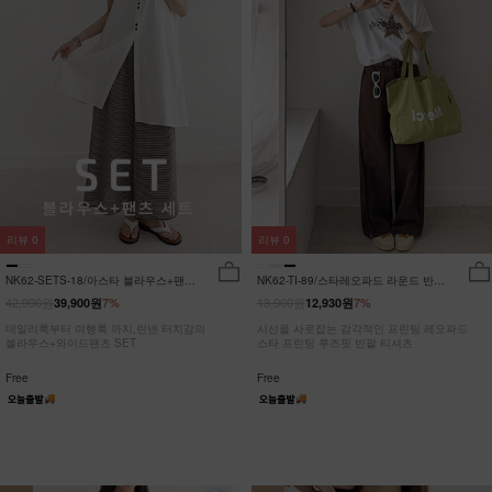
리뷰
0
리뷰
0
NK62-SETS-18/아스타 블라우스+팬츠
NK62-TI-89/스타레오파드 라운드 반팔
세트_HR
티_JY
42,900원
13,900원
39,900원
7%
12,930원
7%
데일리룩부터 여행룩 까지,린넨 터치감의
시선을 사로잡는 감각적인 프린팅 레오파드
블라우스+와이드팬츠 SET
스타 프린팅 루즈핏 반팔 티셔츠
Free
Free