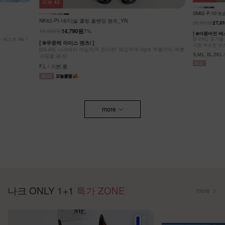
리뷰
100
DM52-P-32
DM62-P-10/르솜 리오셀 부츠컷팬츠_YN
27,900원
29,900원
27,810원
7%
[S~2XL] 숏
g에 주름까지 예쁜
여성스러움도 동
[ ❄️여름버전 베스트셀러의 슬림 부츠컷 버전 ❄️ ]
[S-2XL] 공기를 입은 듯 가볍고 뛰어난 신축성 원단에 슬림함을
S,M,L,XL,2XL
더한 부츠컷 팬츠!
S,M,L,XL,2XL / 숏,기본,롱
more
나크 ONLY 1+1
특가 ZONE
more