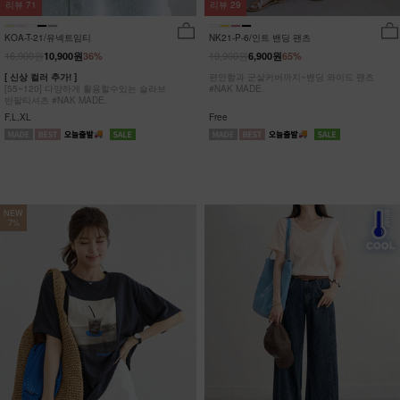
리뷰
29
리뷰
71
NK21-P-6/인트 밴딩 팬츠
KOA-T-21/유넥트임티
19,900원
16,900원
6,900원
65%
10,900원
36%
편안함과 군살커버까지~밴딩 와이드 팬츠
[ 신상 컬러 추가! ]
#NAK MADE.
[55~120] 다양하게 활용할수있는 슬라브
반팔티셔츠 #NAK MADE.
Free
F,L,XL
NEW
7%