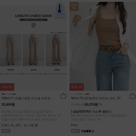
NEW
7%
리뷰
35
리뷰
15
DM62-P-19/폴드밴딩 리오셀 부츠컷팬
NK62-TS-32/일루민 뒤트임 셔츠_DY
츠_HR
21,900원
32,900원
20,370원
7%
[S-2XL] 리오셀 원단으로 답답한 없이
[ 답답한ZERO! 시스루 원단! ]
산뜻하게!원하는 사이즈,기장으로 원하는 핏
[55-99] 은은하게 반짝이는 고급링클원단!
연출 가능한 360 어디서 봐도 자연스럽고
자연스럽게 흐르는 핏!
균형잡힌 부츠컷 팬츠
S,M,L,XL,2XL / 숏,기본,롱
Free