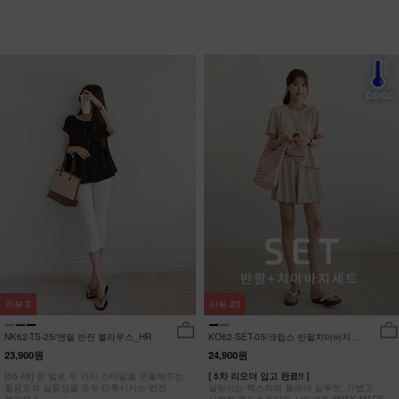
리뷰
3
리뷰
23
NK62-TS-25/엔릴 반전 블라우스_HR
KO62-SET-05/크립스 반팔치마바지세
트_HR
23,900원
24,900원
[55-88] 한 벌로 두 가지 스타일을 연출해주는
[ 5차 리오더 입고 완료!! ]
활용도와 실용성을 모두 만족시키는 반전
살랑이는 텍스처와 플레어 실루엣, 가볍고