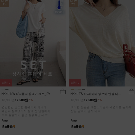
NEW
NEW
7%
7%
리뷰
0
리뷰
0
NK62-NW-6/리플리 홈웨어 세트_DY
NK62-TS-18/레이티 양브이 반팔 니트
_HR
18,900원
18,900원
17,580원
7%
17,580원
7%
편안함만 강조한 홈웨어가 아니라
여리함 끝판왕 여성스러움과 세련미를 동시에
패턴과 실루엣까지 살려 집 안밖에서
잡은 양브이 골지 니트
두루 활용하기 좋은 실용적인 세트!
Free
Free