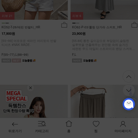
리뷰
21
리뷰
6
KO52-T-26/테린 반팔티_HR
KO62-P-03/롤링 단가라 스커트_HR
17,900원
23,900원
[55~99] 여유로운 넥라인 여리핏의 반팔
[55-88] 롱한 길이감으로 부담없이,슬림한
티셔츠 #NAK MADE.
실루엣을 연출해주는 편안함 속에 숨겨진
세련된 무드 데일리 스트라이프 밴딩 스커트
#NAK MADE.
F(55~77),L(88~99)
F,L
득템찬스
단독 한정수량 특가!
뒤로가기
카테고리
홈
찜
마이페이지