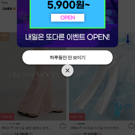
Free
Free
NEW
NEW
7%
7%
하루동안 안 보이기
하루동안 안 보이기
리뷰
43
리뷰
100
NK62-PI-16/디슬 쿨링 올밴딩 팬츠
DM62-P-10/르솜 리오셀 부츠컷팬츠
_YN
_YN
15,900원
29,900원
14,790원
7%
27,810원
7%