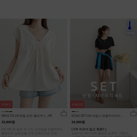
리뷰
3
리뷰
23
NK62-TS-25/엔릴 반전 블라우스_HR
KO62-SET-05/크립스 반팔치마바지세
트_HR
23,900원
24,900원
[55-88] 한 벌로 두 가지 스타일을 연출해주는
[ 5차 리오더 입고 완료!! ]
활용도와 실용성을 모두 만족시키는 반전
살랑이는 텍스처와 플레어 실루엣, 가볍고