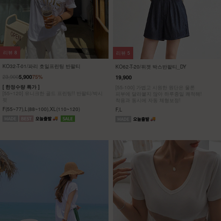
리뷰
8
리뷰
5
KO32-T-01/파리 호일프린팅 반팔티
KO62-T-20/위겟 박스반팔티_DY
23,900
5,900
75%
19,900
[ 한정수량 특가 ]
[55-100] 가볍고 시원한 원단은 물론
[55~120] 유니크한 골드 프린팅!! 반팔티/박시
피부에 달라붙지 않아 하루종일 쾌적해!
핏
착용과 동시에 자동 체형보정!
F(55~77),L(88~100),XL(110~120)
F,L