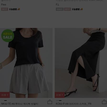
블라우스
시원한 플리츠원단의 상하세트 #NAK MADE.
Free
F,L
리뷰
1
리뷰
1
NK52-TE-46/루미나 섹시백 반팔티
KO62-P-06/크리지아 스커트_YN