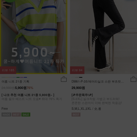
리뷰
185
리뷰
94
여름 니트 21종 기획
DM61-P-35/에어리실크 스판 부츠컷팬
츠_DY
24,900원
5,900원
76%
29,900원
[ 나크 추천 여름 니트 21종 5,900원~ ]
[🎉주문폭주!🎉]
여름 필수 베스트 니트 모음♥ 최대 76% 특가
[S-2XL] 실크처럼 가볍고 부드러워!
쫀쫀한 스판까지 더해 완벽한 착용감!
Free
S,M,L,XL,2XL / 숏,롱