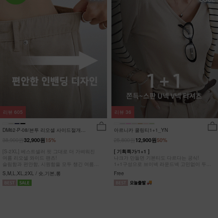
리뷰
605
리뷰
36
DM62-P-08/븐투 리오셀 사이드절개팬
아르니카 쿨링티1+1_YN
츠_YN
38,900원
25,800원
32,900원
15%
12,900원
50%
[S-2XL] 베스트셀러 핏 그대로 더 가벼워진
[ 기획특가/1+1 ]
여름 리오셀 와이드 팬츠!
나크가 만들면 기본티도 다르다는 공식!
슬림함과 편안함, 시원함을 모두 챙긴 여름
1+1구성으로 브이넥 라운드넥 고민없이 두장
완전정복 팬츠
다 챙겨가세요
S,M,L,XL,2XL / 숏,기본,롱
Free