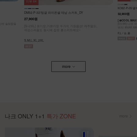
리뷰
64
KO62-P-05/
DM52-P-32/팅글 라이온셀 데님 스커트_DY
32,900원
27,900원
[ ❄️COOL MA
원단에 슬림함을
[55-99] 나
[S~2XL] 숏기장,기본기장 두가지 기장옵션! 캐주얼도,
팬츠! #NAK MA
여성스러움도 동시에 잡은 롱스커트에요~
F,L / 숏,롱
S,M,L,XL,2XL
more
나크 ONLY 1+1
특가 ZONE
more