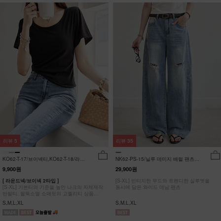
리뷰
5
리뷰
35
KO62-T-17/브이넥티,KO62-T-18/라운
NK62-PS-15/닐루 데미지 배럴 팬츠
드티_YN
_HR
9,900원
29,900원
[ 라운드넥/브이넥 2타입 ]
[S-XL] 빈티지한 무드와 트렌디한 실루엣을
[S-XL] 기본티의 기준을 높인 나크의 자체제작
동시에 담은 와이드 데님 팬츠
반팔티. 팔뚝소멸 소매핏의 고퀄리티 상품
#NAK MADE.
S,M,L,XL
S,M,L,XL