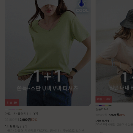
리뷰
1,902
리뷰
36
심플V 1+1
아르니카 쿨링티1+1_YN
19,900원
14,900원
25%
25,800원
12,900원
50%
[기획특가/1+1]
[55~120] 시원한 깊은 V넥 심
[ 기획특가/1+1 ]
나크가 만들면 기본티도 다르다는 공식! 1+1구성으로 브이넥
F,L,XL