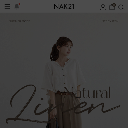
0
체제작
여름 잠옷
장마템 기획전
오늘출발
시즌오