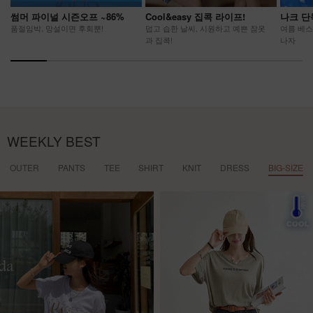
썸머 파이널 시즌오프 ~86%
Cool&easy 집콕 라이프!
나크 단
품절임박, 망설이면 후회뿐!
덥고 습한 날씨, 시원하고 예쁜 잠옷
여름 베스
과 집콕!
나자
WEEKLY BEST
OUTER
PANTS
TEE
SHIRT
KNIT
DRESS
BIG-SIZE