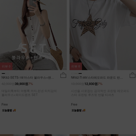
리뷰
0
리뷰
0
NK62-SETS-18/아스타 블라우스+팬츠
NK62-TI-89/스타레오파드 라운드 반팔
세트_HR
티_JY
42,900원
13,900원
39,900원
7%
12,930원
7%
데일리룩부터 여행룩 까지,린넨 터치감의
시선을 사로잡는 감각적인 프린팅 레오파드
블라우스+와이드팬츠 SET
스타 프린팅 루즈핏 반팔 티셔츠
Free
Free