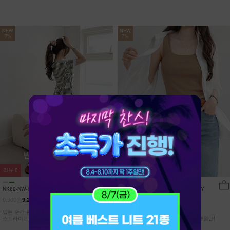
NEW
NEW
7%
7%
리뷰
0
리뷰
15
NK62-NW-11/유포니 반팔+반바지 홈웨
NK62-TS-32/일루민 뒤트임 셔츠_DY
어_HR
9,900원
21,900원
9,210원
7%
20,370원
7%
입는 순간 편안함이 달라지는 캡내장
[ 답답한ZERO! 시스루 원단! ]
스트라이프 홈웨어 SET
[55-99] 은은하게 반짝이는 고급링클원단!
자연스럽게 흐르는 핏!