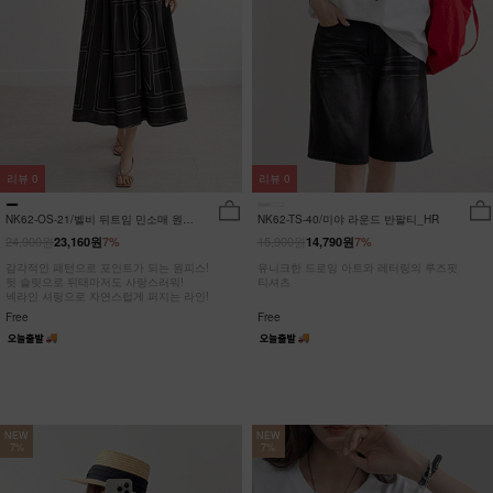
리뷰
0
리뷰
0
NK62-OS-21/벨비 뒤트임 민소매 원피
NK62-TS-40/미야 라운드 반팔티_HR
스_DY
24,900원
15,900원
23,160원
7%
14,790원
7%
감각적인 패턴으로 포인트가 되는 원피스!
유니크한 드로잉 아트와 레터링의 루즈핏
뒷 슬릿으로 뒤태마저도 사랑스러워!
티셔츠
넥라인 셔링으로 자연스럽게 퍼지는 라인!
Free
Free
NEW
NEW
7%
7%