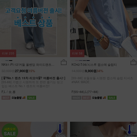
리뷰
235
리뷰
58
NK61-PI-12/커들 올밴딩 와이드팬츠
KO42-T-06/시스루 캡소매 슬럽티
_YN
32,900원
14,900원
27,900원
15%
9,900원
34%
[ 🎖?No.1 팬츠 15차 리오더🎖? 여름버전 출시! ]
[55~88] 보들보들 시원한 캡소매 슬럽 티셔츠
[55-88] 가볍고 시원하게 또 한번 즐기는 믿고
#NAK MADE.
입는 베스트 No.1 팬츠의 여름버전!
F,L / 숏,롱
F(55~66),L(77~88)