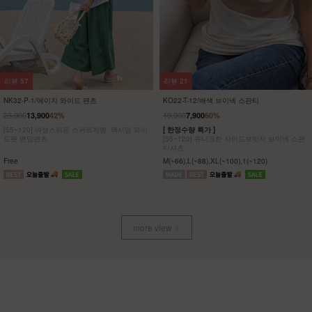
리뷰
57
리뷰
21
NK32-P-1/에이지 와이드 팬츠
KO22-T-12/배색 브이넥 스판티
23,900
19,900
13,900
42%
7,900
60%
[55~120] 여성스러운 스커트처럼, 맥시멈 와이
[ 한정수량 특가 ]
드핏 밴딩팬츠
[55~120] 유니크한 사이드브릿지 브이넥 스판
티셔츠
Free
M(~66),L(~88),XL(~100),1(~120)
more view