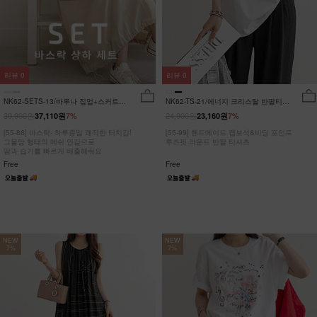
리뷰
0
리뷰
0
NK62-SETS-13/바루나 집업+스커트
NK62-TS-21/에너지 크리스탈 반팔티
세트_DY
_JY
39,900원
24,900원
37,110원
7%
23,160원
7%
[55-88] 바스락- 하루종일 쾌적한 터치감!
[55-99] 핸드메이드 캡보석&비딩 포인트
그물망 형태의 메쉬 안감으로
루즈핏 라운드 반팔 티셔츠
땀과 습기를 빠르게 배출해줘요
Free
Free
NEW
NEW
7%
7%