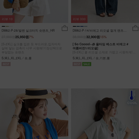
리뷰
10
리뷰
330
DM62-P-28/발렌 실크터치 숏팬츠_HR
DM62-P-14/비에고 리오셀 절개 팬츠
_HR
27,900원
38,900원
25,950원
7%
32,900원
15%
[S-2XL] 실크를 입은 듯 부드러운,입자마자
[ So Cooool~🧊 올타임 베스트 비에고 #
살에 닿는 감촉이 너무 시원해!기장선택으로
여름버전1/리오셀]
부담없는 숏팬츠
[S-2XL] 쿨 리오셀 소재로 가볍고 시원하게!
사이드 절개 쿨링 데님팬츠
S,M,L,XL,2XL / 숏,롱
S,M,L,XL,2XL / 숏,기본,롱