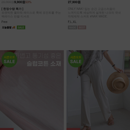
20,900원
9,900원
53%
27,900원
[ 한정수량 특가 ]
ONLY NAK! 입는 순간 고급스러움이
로맨틱한 플라워 레이스로 룩에 포인트를 주는
느껴지도록 세심하게 설계한 나크의 국내
백레이스 반팔 티셔츠
자체제작 스커트 #NAK MADE.
Free
F,L,XL