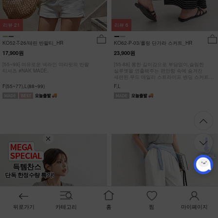
리뷰
21
리뷰
6
KO52-T-26/테린 반팔티_HR
KO62-P-03/롤링 단가라 스커트_HR
17,900원
23,900원
[55~99] 여유로운 넥라인 여리핏의 반팔
[55-88] 롱한 길이감으로 부담없이,슬림한
티셔츠 #NAK MADE.
실루엣을 연출해주는 편안함 속에 숨겨진
세련된 무드 데일리 스트라이프 밴딩 스커트
#NAK MADE.
F(55~77),L(88~99)
F,L
득템찬스
단독 한정수량 특가!
뒤로가기
카테고리
홈
찜
마이페이지