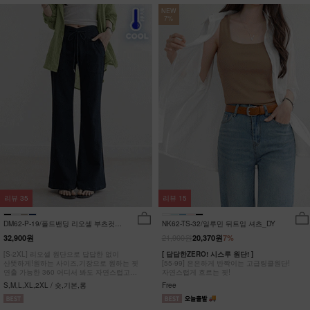
NEW
7%
리뷰
35
리뷰
15
DM62-P-19/폴드밴딩 리오셀 부츠컷팬
NK62-TS-32/일루민 뒤트임 셔츠_DY
츠_HR
21,900원
32,900원
20,370원
7%
[S-2XL] 리오셀 원단으로 답답한 없이
[ 답답한ZERO! 시스루 원단! ]
산뜻하게!원하는 사이즈,기장으로 원하는 핏
[55-99] 은은하게 반짝이는 고급링클원단!
연출 가능한 360 어디서 봐도 자연스럽고
자연스럽게 흐르는 핏!
균형잡힌 부츠컷 팬츠
S,M,L,XL,2XL / 숏,기본,롱
Free