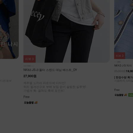
리뷰
3
리뷰
3
NK42-J-5/차
NK62-JS-2/폴터 스텐드 데님 베스트_DY
25,900원
19,9
27,900원
[ 한정수량 특가 
가디건/로브
시원하게 스타일
캐주얼 노카라 라운드넥 디자인!
허리 절개선으로 부해 보임 없이 슬림한 실루엣!
Free
가볍게 툭- 걸쳐도 룩에 포인트!
Free