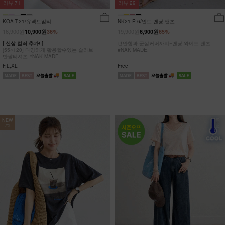
리뷰
29
리뷰
71
NK21-P-6/인트 밴딩 팬츠
KOA-T-21/유넥트임티
19,900원
16,900원
6,900원
65%
10,900원
36%
편안함과 군살커버까지~밴딩 와이드 팬츠
[ 신상 컬러 추가! ]
#NAK MADE.
[55~120] 다양하게 활용할수있는 슬라브
반팔티셔츠 #NAK MADE.
Free
F,L,XL
NEW
7%