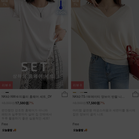
NEW
NEW
7%
7%
리뷰
0
리뷰
0
NK62-NW-6/리플리 홈웨어 세트_DY
NK62-TS-18/레이티 양브이 반팔 니트
_HR
18,900원
18,900원
17,580원
7%
17,580원
7%
편안함만 강조한 홈웨어가 아니라
여리함 끝판왕 여성스러움과 세련미를 동시에
패턴과 실루엣까지 살려 집 안밖에서
잡은 양브이 골지 니트
두루 활용하기 좋은 실용적인 세트!
Free
Free