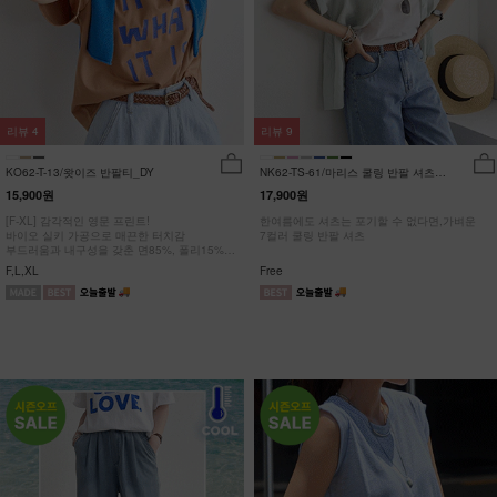
리뷰
4
리뷰
9
KO62-T-13/왓이즈 반팔티_DY
NK62-TS-61/마리스 쿨링 반팔 셔츠
_HR
15,900원
17,900원
[F-XL] 감각적인 영문 프린트!
한여름에도 셔츠는 포기할 수 없다면,가벼운
바이오 실키 가공으로 매끈한 터치감
7컬러 쿨링 반팔 셔츠
부드러움과 내구성을 갖춘 면85%, 폴리15%
#NAK MADE.
F,L,XL
Free