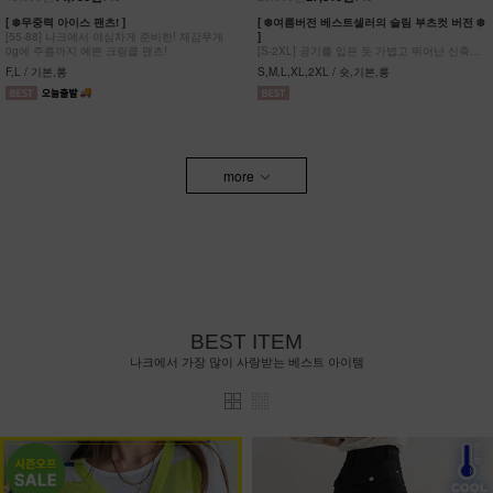
[ ❄️무중력 아이스 팬츠! ]
[ ❄️여름버전 베스트셀러의 슬림 부츠컷 버전 ❄️
[55-88] 나크에서 야심차게 준비한! 체감무게
]
0g에 주름까지 예쁜 크링클 팬츠!
[S-2XL] 공기를 입은 듯 가볍고 뛰어난 신축성
원단에 슬림함을 더한 부츠컷 팬츠!
F,L / 기본,롱
S,M,L,XL,2XL / 숏,기본,롱
more
BEST ITEM
나크에서 가장 많이 사랑받는 베스트 아이템