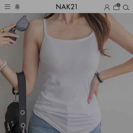
0
체제작
여름 잠옷
장마템 기획전
오늘출발
시즌오