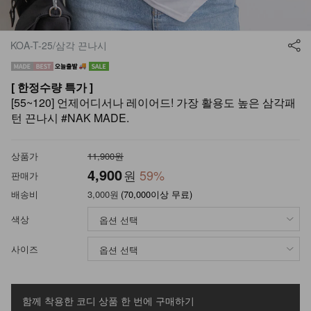
KOA-T-25/삼각 끈나시
[ 한정수량 특가 ]
[55~120] 언제어디서나 레이어드! 가장 활용도 높은 삼각패
턴 끈나시 #NAK MADE.
상품가
11,900원
4,900
원
59
%
판매가
배송비
3,000원
(70,000이상 무료)
색상
사이즈
함께 착용한 코디 상품
한 번에 구매하기