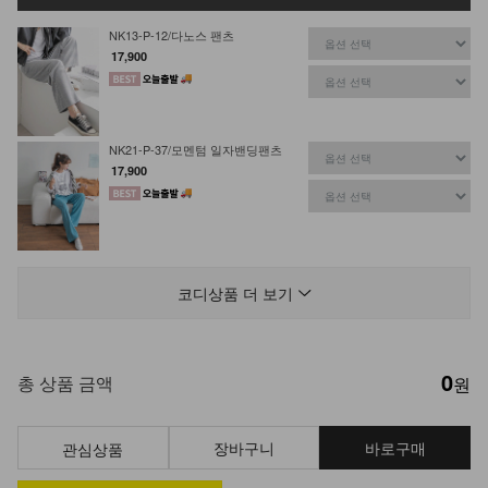
NK13-P-12/다노스 팬츠
17,900
NK21-P-37/모멘텀 일자밴딩팬츠
17,900
DM23-P-11/투버튼 쫀쫀 밴딩 슬렉스
29,900
23,900
20%
코디상품 더 보기
0
총 상품 금액
원
장바구니
바로구매
관심상품