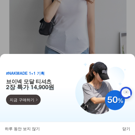
#NAKMADE 1+1 기획
브이넥 모달 티셔츠
2장 특가 14,900원
지금 구매하기
득템찬스
단독 한정수량 특가!
하루 동안 보지 않기
닫기
뒤로가기
카테고리
홈
찜
마이페이지