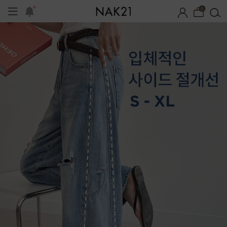
0
 기획세트
자체제작
여름 잠옷
장마템 기획전
오