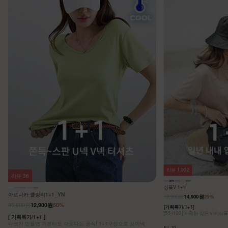
리뷰
1,902
리뷰
36
심플V 1+1
아르니카 쿨링티1+1_YN
19,900원
14,900원
25%
25,800원
12,900원
50%
[기획특가/1+1]
[55~120] 시원한 깊은 V넥 심
[ 기획특가/1+1 ]
나크가 만들면 기본티도 다르다는 공식! 1+1구성으로 브이넥
F,L,XL