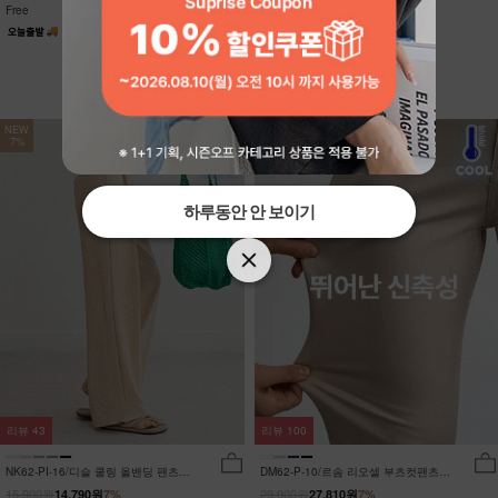
Free
Free
NEW
NEW
7%
7%
하루동안 안 보이기
하루동안 안 보이기
리뷰
43
리뷰
100
NK62-PI-16/디슬 쿨링 올밴딩 팬츠
DM62-P-10/르솜 리오셀 부츠컷팬츠
_YN
_YN
15,900원
29,900원
14,790원
7%
27,810원
7%