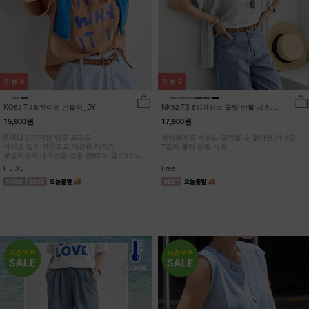
리뷰
4
리뷰
9
KO62-T-13/왓이즈 반팔티_DY
NK62-TS-61/마리스 쿨링 반팔 셔츠
_HR
15,900원
17,900원
[F-XL] 감각적인 영문 프린트!
한여름에도 셔츠는 포기할 수 없다면,가벼운
바이오 실키 가공으로 매끈한 터치감
7컬러 쿨링 반팔 셔츠
부드러움과 내구성을 갖춘 면85%, 폴리15%
#NAK MADE.
F,L,XL
Free