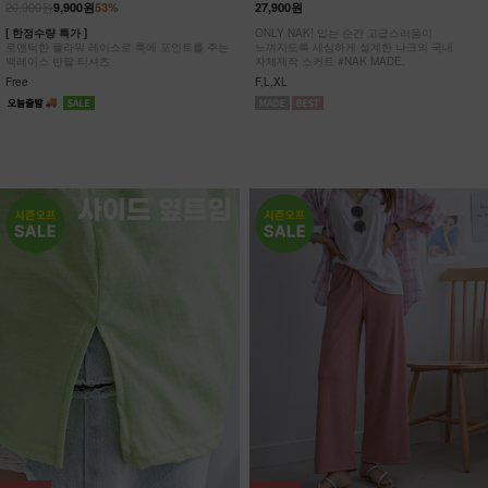
20,900원
9,900원
53%
27,900원
[ 한정수량 특가 ]
ONLY NAK! 입는 순간 고급스러움이
로맨틱한 플라워 레이스로 룩에 포인트를 주는
느껴지도록 세심하게 설계한 나크의 국내
백레이스 반팔 티셔츠
자체제작 스커트 #NAK MADE.
Free
F,L,XL