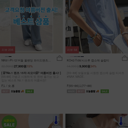
리뷰
235
리뷰
58
NK61-PI-12/커들 올밴딩 와이드팬츠
KO42-T-06/시스루 캡소매 슬럽티
_YN
32,900원
14,900원
27,900원
15%
9,900원
34%
[ 🎖?No.1 팬츠 15차 리오더🎖? 여름버전 출시! ]
[55~88] 보들보들 시원한 캡소매 슬럽 티셔츠
[55-88] 가볍고 시원하게 또 한번 즐기는 믿고
#NAK MADE.
입는 베스트 No.1 팬츠의 여름버전!
F,L / 숏,롱
F(55~66),L(77~88)