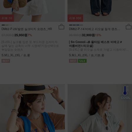
리뷰
10
리뷰
330
DM62-P-28/발렌 실크터치 숏팬츠_HR
DM62-P-14/비에고 리오셀 절개 팬츠
_HR
27,900원
38,900원
25,950원
7%
32,900원
15%
[S-2XL] 실크를 입은 듯 부드러운,입자마자
[ So Cooool~🧊 올타임 베스트 비에고 #
살에 닿는 감촉이 너무 시원해!기장선택으로
여름버전1/리오셀]
부담없는 숏팬츠
[S-2XL] 쿨 리오셀 소재로 가볍고 시원하게!
사이드 절개 쿨링 데님팬츠
S,M,L,XL,2XL / 숏,롱
S,M,L,XL,2XL / 숏,기본,롱