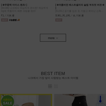
[ ❄️무중력 아이스 팬츠! ]
[ ❄️여름버전 베스트셀러의 슬림 부츠컷 버전 ❄️
[55-88] 나크에서 야심차게 준비한! 체감무게
]
0g에 주름까지 예쁜 크링클 팬츠!
[S-2XL] 공기를 입은 듯 가볍고 뛰어난 신축성
원단에 슬림함을 더한 부츠컷 팬츠!
F,L / 기본,롱
S,M,L,XL,2XL / 숏,기본,롱
more
BEST ITEM
나크에서 가장 많이 사랑받는 베스트 아이템