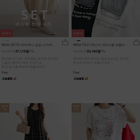
리뷰
0
리뷰
0
NK62-SETS-13/바루나 집업+스커트
NK62-TS-21/에너지 크리스탈 반팔티
세트_DY
_JY
39,900원
24,900원
37,110원
7%
23,160원
7%
[55-88] 바스락- 하루종일 쾌적한 터치감!
[55-99] 핸드메이드 캡보석&비딩 포인트
그물망 형태의 메쉬 안감으로
루즈핏 라운드 반팔 티셔츠
땀과 습기를 빠르게 배출해줘요
Free
Free
NEW
NEW
7%
7%