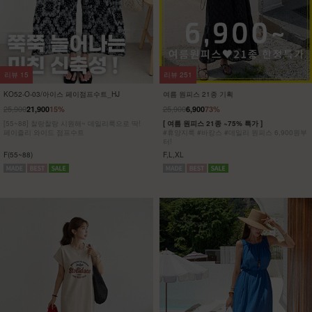
리뷰
8
리뷰
5
KO32-T-01/파리 호일프린팅 반팔티
KO62-T-20/위겟 박스반팔티_DY
23,900
5,900
75%
19,900
[ 한정수량 특가 ]
[55-100] 가볍고 시원한 원단은 물론
[55~120] 유니크한 골드 프린팅!! 반팔티/박시
피부에 달라붙지 않아 하루종일 쾌적해!
핏
착용과 동시에 자동 체형보정!
F(55~77),L(88~100),XL(110~120)
F,L