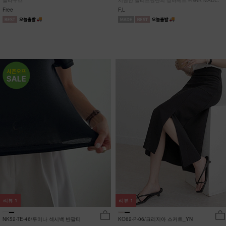
블라우스
시원한 플리츠원단의 상하세트 #NAK MADE.
Free
F,L
리뷰
1
리뷰
1
NK52-TE-46/루미나 섹시백 반팔티
KO62-P-06/크리지아 스커트_YN