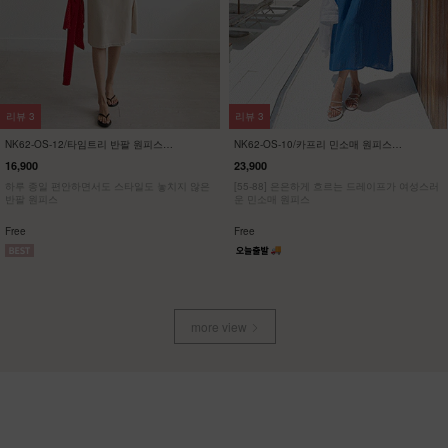
리뷰
57
리뷰
21
NK32-P-1/에이지 와이드 팬츠
KO22-T-12/배색 브이넥 스판티
23,900
19,900
13,900
42%
7,900
60%
[55~120] 여성스러운 스커트처럼, 맥시멈 와이
[ 한정수량 특가 ]
드핏 밴딩팬츠
[55~120] 유니크한 사이드브릿지 브이넥 스판
티셔츠
Free
M(~66),L(~88),XL(~100),1(~120)
more view