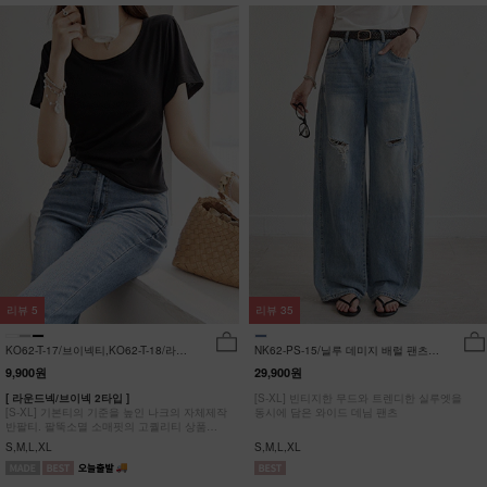
리뷰
5
리뷰
35
KO62-T-17/브이넥티,KO62-T-18/라운
NK62-PS-15/닐루 데미지 배럴 팬츠
드티_YN
_HR
9,900원
29,900원
[ 라운드넥/브이넥 2타입 ]
[S-XL] 빈티지한 무드와 트렌디한 실루엣을
[S-XL] 기본티의 기준을 높인 나크의 자체제작
동시에 담은 와이드 데님 팬츠
반팔티. 팔뚝소멸 소매핏의 고퀄리티 상품
#NAK MADE.
S,M,L,XL
S,M,L,XL