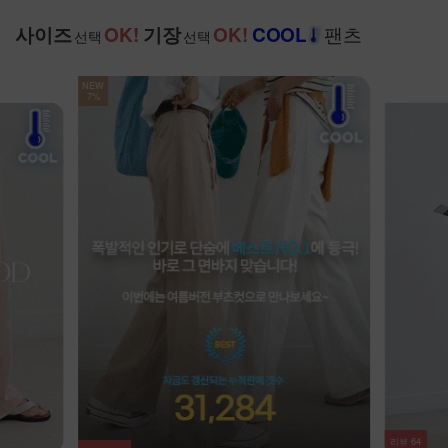
팬츠
사이즈
OK!
기장
OK!
COOL
선택
선택
리뷰
20