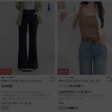
NEW
7%
리뷰
35
리뷰
15
DM62-P-19/폴드밴딩 리오셀 부츠컷팬
NK62-TS-32/일루민 뒤트임 셔츠_DY
츠_HR
21,900원
32,900원
20,370원
7%
[S-2XL] 리오셀 원단으로 답답한 없이
[ 답답한ZERO! 시스루 원단! ]
산뜻하게!원하는 사이즈,기장으로 원하는 핏
[55-99] 은은하게 반짝이는 고급링클원단!
연출 가능한 360 어디서 봐도 자연스럽고
자연스럽게 흐르는 핏!
균형잡힌 부츠컷 팬츠
S,M,L,XL,2XL / 숏,기본,롱
Free