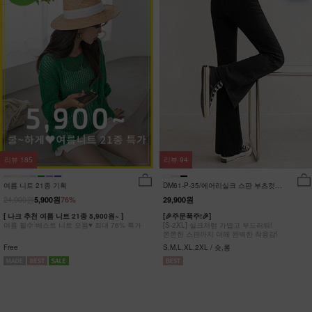
리뷰
185
리뷰
94
여름 니트 21종 기획
DM61-P-35/에어리실크 스판 부츠컷팬
츠_DY
24,900원
5,900원
76%
29,900원
[ 나크 추천 여름 니트 21종 5,900원~ ]
[🎉주문폭주!🎉]
여름 필수 베스트 니트 모음♥ 최대 76% 특가
[S-2XL] 실크처럼 가볍고 부드러워!
쫀쫀한 스판까지 더해 완벽한 착용감!
Free
S,M,L,XL,2XL / 숏,롱