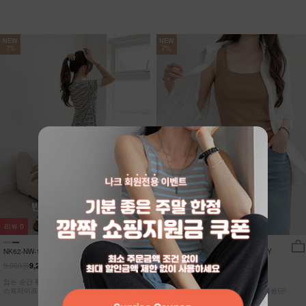
NEW
NEW
7%
7%
리뷰
0
리뷰
15
NK62-NW-11/유포니 반팔+반바지 홈웨
NK62-TS-32/일루민 뒤트임 셔츠_DY
어_HR
9,900원
21,900원
9,210원
7%
20,370원
7%
입는 순간 편안함이 달라지는 캡내장
[ 답답한ZERO! 시스루 원단! ]
스트라이프 홈웨어 SET
[55-99] 은은하게 반짝이는 고급링클원단!
자연스럽게 흐르는 핏!