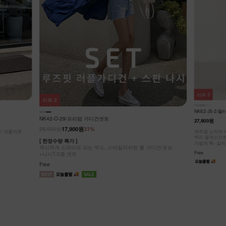
리뷰
3
리뷰
3
NK42-J-5/차
NK62-JS-2/폴터 스텐드 데님 베스트_DY
25,900원
19,9
27,900원
[ 한정수량 특가 
가디건/로브
시원하게 스타일
캐주얼 노카라 라운드넥 디자인!
허리 절개선으로 부해 보임 없이 슬림한 실루엣!
Free
가볍게 툭- 걸쳐도 룩에 포인트!
Free