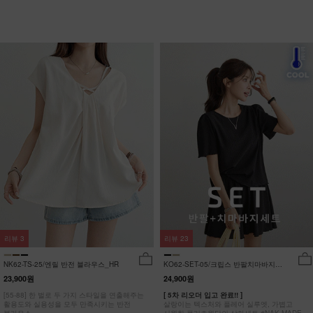
리뷰
3
리뷰
23
NK62-TS-25/엔릴 반전 블라우스_HR
KO62-SET-05/크립스 반팔치마바지세
트_HR
23,900원
24,900원
[55-88] 한 벌로 두 가지 스타일을 연출해주는
[ 5차 리오더 입고 완료!! ]
활용도와 실용성을 모두 만족시키는 반전
살랑이는 텍스처와 플레어 실루엣, 가볍고