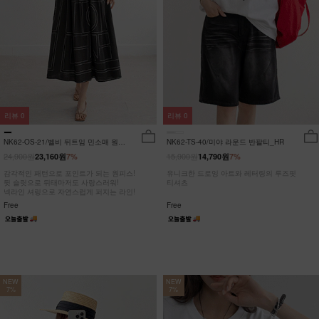
리뷰
0
리뷰
0
NK62-OS-21/벨비 뒤트임 민소매 원피
NK62-TS-40/미야 라운드 반팔티_HR
스_DY
24,900원
15,900원
23,160원
7%
14,790원
7%
감각적인 패턴으로 포인트가 되는 원피스!
유니크한 드로잉 아트와 레터링의 루즈핏
뒷 슬릿으로 뒤태마저도 사랑스러워!
티셔츠
넥라인 셔링으로 자연스럽게 퍼지는 라인!
Free
Free
NEW
NEW
7%
7%