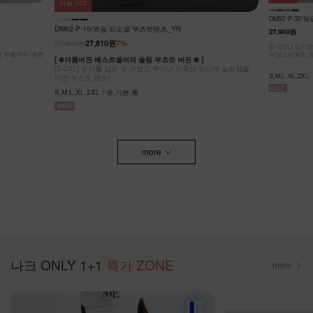
리뷰
64
KO62-P-05/
DM52-P-32/팅글 라이온셀 데님 스커트_DY
32,900원
27,900원
[ ❄️COOL MA
원단에 슬림함을
[55-99] 나
[S~2XL] 숏기장,기본기장 두가지 기장옵션! 캐주얼도,
팬츠! #NAK MA
여성스러움도 동시에 잡은 롱스커트에요~
F,L / 숏,롱
S,M,L,XL,2XL
more
나크 ONLY 1+1
특가 ZONE
more