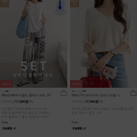
NEW
NEW
7%
7%
리뷰
0
리뷰
0
NK62-NW-6/리플리 홈웨어 세트_DY
NK62-TS-18/레이티 양브이 반팔 니트
_HR
18,900원
18,900원
17,580원
7%
17,580원
7%
편안함만 강조한 홈웨어가 아니라
여리함 끝판왕 여성스러움과 세련미를 동시에
패턴과 실루엣까지 살려 집 안밖에서
잡은 양브이 골지 니트
두루 활용하기 좋은 실용적인 세트!
Free
Free