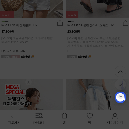
리뷰
21
리뷰
6
KO52-T-26/테린 반팔티_HR
KO62-P-03/롤링 단가라 스커트_HR
17,900원
23,900원
[55~99] 여유로운 넥라인 여리핏의 반팔
[55-88] 롱한 길이감으로 부담없이,슬림한
티셔츠 #NAK MADE.
실루엣을 연출해주는 편안함 속에 숨겨진
세련된 무드 데일리 스트라이프 밴딩 스커트
#NAK MADE.
F(55~77),L(88~99)
F,L
득템찬스
단독 한정수량 특가!
뒤로가기
카테고리
홈
찜
마이페이지