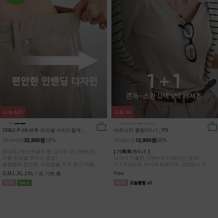
리뷰
605
리뷰
36
DM62-P-08/븐투 리오셀 사이드절개팬
아르니카 쿨링티1+1_YN
츠_YN
38,900원
25,800원
32,900원
15%
12,900원
50%
[S-2XL] 베스트셀러 핏 그대로 더 가벼워진
[ 기획특가/1+1 ]
여름 리오셀 와이드 팬츠!
나크가 만들면 기본티도 다르다는 공식!
슬림함과 편안함, 시원함을 모두 챙긴 여름
1+1구성으로 브이넥 라운드넥 고민없이 두장
완전정복 팬츠
다 챙겨가세요
S,M,L,XL,2XL / 숏,기본,롱
Free