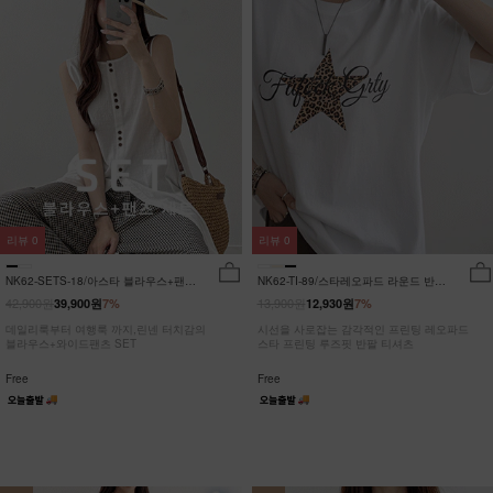
리뷰
0
리뷰
0
NK62-SETS-18/아스타 블라우스+팬츠
NK62-TI-89/스타레오파드 라운드 반팔
세트_HR
티_JY
42,900원
13,900원
39,900원
7%
12,930원
7%
데일리룩부터 여행룩 까지,린넨 터치감의
시선을 사로잡는 감각적인 프린팅 레오파드
블라우스+와이드팬츠 SET
스타 프린팅 루즈핏 반팔 티셔츠
Free
Free