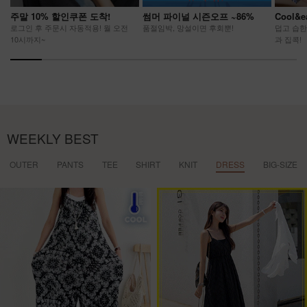
주말 10% 할인쿠폰 도착!
썸머 파이널 시즌오프 ~86%
Cool&
로그인 후 주문시 자동적용! 월 오전
품절임박, 망설이면 후회뿐!
덥고 습한
10시까지~
과 집콕!
WEEKLY BEST
OUTER
PANTS
TEE
SHIRT
KNIT
DRESS
BIG-SIZE