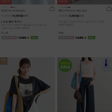
리뷰
29
리뷰
71
NK21-P-6/인트 밴딩 팬츠
KOA-T-21/유넥트임티
19,900원
16,900원
6,900원
65%
10,900원
36%
편안함과 군살커버까지~밴딩 와이드 팬츠
[ 신상 컬러 추가! ]
#NAK MADE.
[55~120] 다양하게 활용할수있는 슬라브
반팔티셔츠 #NAK MADE.
Free
F,L,XL
NEW
7%