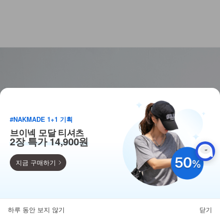
#NAKMADE 1+1 기획
브이넥 모달 티셔츠
2장 특가 14,900원
지금 구매하기
득템찬스
단독 한정수량 특가!
하루 동안 보지 않기
닫기
뒤로가기
카테고리
홈
찜
마이페이지