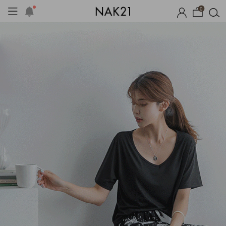
0
시즌오프
1+1 기획세트
자체제