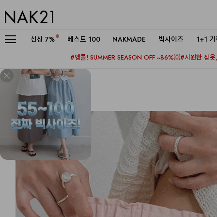
신상
7%
베스트 100
NAKMADE
빅사이즈
1+1 
#앵콜! SUMMER SEASON OFF ~86%💥
#시원한 잠옷, 