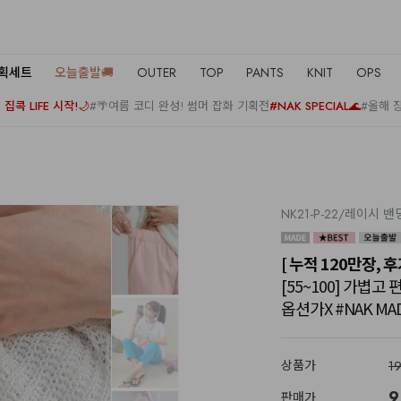
기획세트
오늘출발🚚
OUTER
TOP
PANTS
KNIT
OPS
집콕 LIFE 시작!🌙
#🌴여름 코디 완성! 썸머 잡화 기획전
#NAK SPECIAL🌊
#올해 
NK21-P-22/레이시 
[ 누적 120만장, 후
[55~100] 가볍
옵션가X #NAK MAD
상품가
1
9
판매가