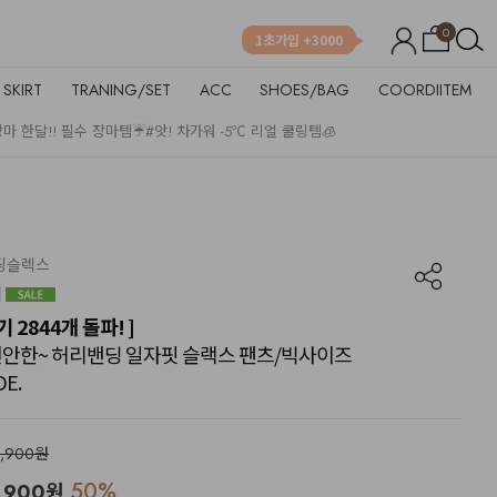
0
1초가입 +3000
SKIRT
TRANING/SET
ACC
SHOES/BAG
COORDIITEM
장마 한달!! 필수 장마템☔
#앗! 차가워 -5℃ 리얼 쿨링템🧊
밴딩슬렉스
기 2844개 돌파! ]
고 편안한~ 허리밴딩 일자핏 슬랙스 팬츠/빅사이즈
E.
9,900원
50
%
,900
원