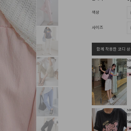
색상
사이즈
함께 착용한 코디 상
N
1
N
반
1