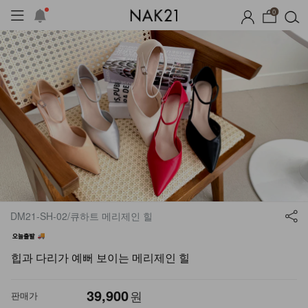
0
DM21-SH-02/큐하트 메리제인 힐
힙과 다리가 예뻐 보이는 메리제인 힐
기획세트
자체제작
여름 잠옷
장마템 기획전
오늘출
39,900
원
판매가