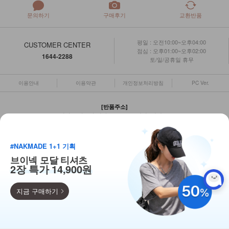
문의하기
구매후기
교환반품
평일 : 오전10:00~오후04:00
CUSTOMER CENTER
점심 : 오후01:00~오후02:00
1644-2288
토/일/공휴일 휴무
이용안내
이용약관
개인정보처리방침
PC Ver.
[반품주소]
경기도 양주시 평화로 1403 NK빌딩 (덕계동)
상점명 : 주식회사 엔케이아이엔씨 대표 :
윤명애
#NAKMADE 1+1 기획
대표전화 : 1644-2288 팩스 : 031)872-6199
브이넥 모달 티셔츠
주소 : 서울특별시 종로구 새문안로3길 7, 2층 201호
2장 특가 14,900원
사업자등록번호 : 127-86-21153
통신판매업 신고 : 2024-서울종로-0343호
개인정보관리책임자 : 윤지원
지금 구매하기
득템찬스
COPYRIGHT(C)
ALL RIGHTS RESERVED.
주식회사 엔케이아이엔씨
단독 한정수량 특가!