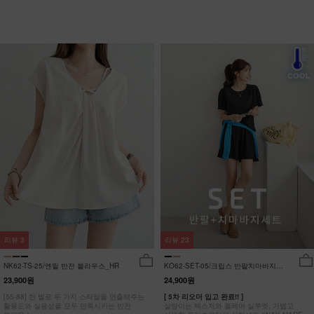
리뷰
3
리뷰
23
NK62-TS-25/엔릴 반전 블라우스_HR
KO62-SET-05/크립스 반팔치마바지세
트_HR
23,900원
24,900원
[55-88] 한 벌로 두 가지 스타일을 연출해주는
[ 5차 리오더 입고 완료!! ]
활용도와 실용성을 모두 만족시키는 반전
살랑이는 텍스처와 플레어 실루엣, 가볍고