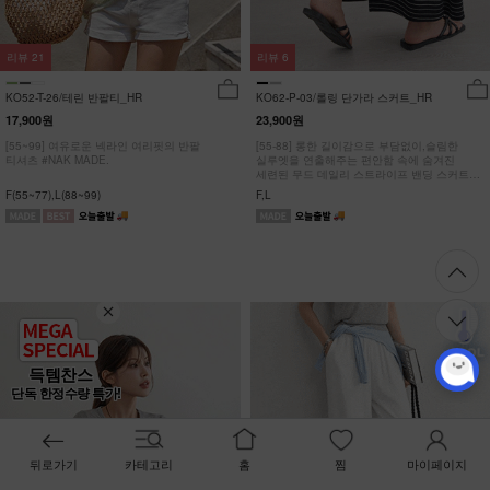
리뷰
21
리뷰
6
KO52-T-26/테린 반팔티_HR
KO62-P-03/롤링 단가라 스커트_HR
17,900원
23,900원
[55~99] 여유로운 넥라인 여리핏의 반팔
[55-88] 롱한 길이감으로 부담없이,슬림한
티셔츠 #NAK MADE.
실루엣을 연출해주는 편안함 속에 숨겨진
세련된 무드 데일리 스트라이프 밴딩 스커트
#NAK MADE.
F(55~77),L(88~99)
F,L
득템찬스
단독 한정수량 특가!
뒤로가기
카테고리
홈
찜
마이페이지