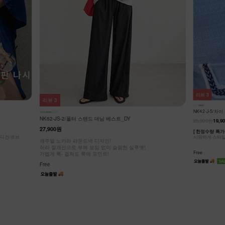
리뷰
0
리뷰
3
NK41-O-4/
NK42-J-5/차이 숏자켓
26,900원
17,9
25,900원
19,900원
23%
섹시한 홀터넥 탑
[ 한정수량 특가 ]
시원하게 스타일 살려봐요! 노카라 블링 버튼 트위드 반팔 숏자켓
Free
Free