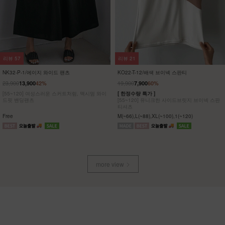
리뷰
0
리뷰
9
NK42-T-40/썸머 니트 나시
DM62-T-19/데일르 양면 리본 뷔스티에
_YN
17,900
7,900
56%
24,900
[ 한정수량 특가 ]
앞뒤를 바꾸는 순간, 분위기도 바뀌는 양면 뷔
숄더라인 스트라이프 슬리브리스 니트
스티에! 심플한 코디에 감각적인 포인트를 선사
하는 아이템!
Free
Free
more view