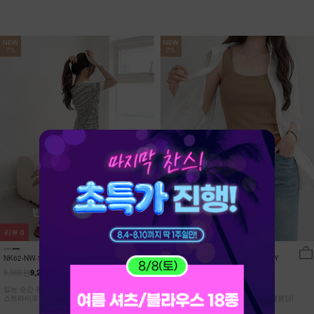
NEW
NEW
7%
7%
리뷰
0
리뷰
15
NK62-NW-11/유포니 반팔+반바지 홈웨
NK62-TS-32/일루민 뒤트임 셔츠_DY
어_HR
9,900원
21,900원
9,210원
7%
20,370원
7%
입는 순간 편안함이 달라지는 캡내장
[ 답답한ZERO! 시스루 원단! ]
스트라이프 홈웨어 SET
[55-99] 은은하게 반짝이는 고급링클원단!
자연스럽게 흐르는 핏!