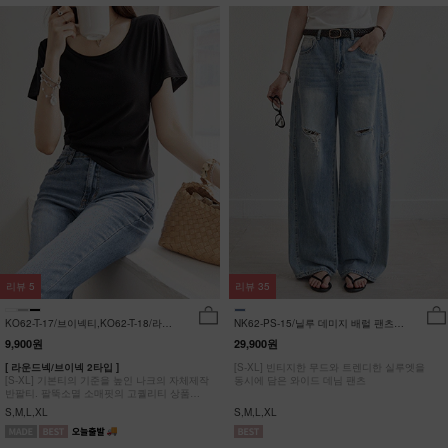
리뷰
5
리뷰
35
KO62-T-17/브이넥티,KO62-T-18/라운
NK62-PS-15/닐루 데미지 배럴 팬츠
드티_YN
_HR
9,900원
29,900원
[ 라운드넥/브이넥 2타입 ]
[S-XL] 빈티지한 무드와 트렌디한 실루엣을
[S-XL] 기본티의 기준을 높인 나크의 자체제작
동시에 담은 와이드 데님 팬츠
반팔티. 팔뚝소멸 소매핏의 고퀄리티 상품
#NAK MADE.
S,M,L,XL
S,M,L,XL