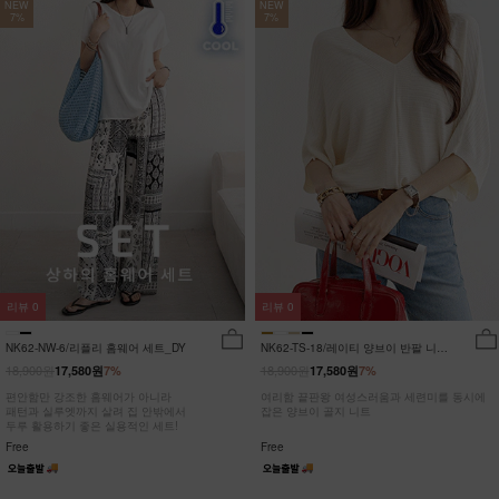
NEW
NEW
7%
7%
리뷰
0
리뷰
0
NK62-NW-6/리플리 홈웨어 세트_DY
NK62-TS-18/레이티 양브이 반팔 니트
_HR
18,900원
18,900원
17,580원
7%
17,580원
7%
편안함만 강조한 홈웨어가 아니라
여리함 끝판왕 여성스러움과 세련미를 동시에
패턴과 실루엣까지 살려 집 안밖에서
잡은 양브이 골지 니트
두루 활용하기 좋은 실용적인 세트!
Free
Free