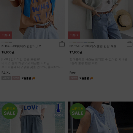
리뷰
4
리뷰
9
KO62-T-13/왓이즈 반팔티_DY
NK62-TS-61/마리스 쿨링 반팔 셔츠
_HR
15,900원
17,900원
[F-XL] 감각적인 영문 프린트!
한여름에도 셔츠는 포기할 수 없다면,가벼운
바이오 실키 가공으로 매끈한 터치감
7컬러 쿨링 반팔 셔츠
부드러움과 내구성을 갖춘 면85%, 폴리15%
#NAK MADE.
F,L,XL
Free