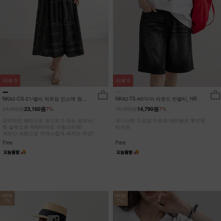
리뷰
0
리뷰
0
NK62-OS-21/벨비 뒤트임 민소매 원피
NK62-TS-40/미야 라운드 반팔티_HR
스_DY
24,900원
15,900원
23,160원
7%
14,790원
7%
감각적인 패턴으로 포인트가 되는 원피스!
유니크한 드로잉 아트와 레터링의 루즈핏
뒷 슬릿으로 뒤태마저도 사랑스러워!
티셔츠
넥라인 셔링으로 자연스럽게 퍼지는 라인!
Free
Free
NEW
NEW
7%
7%