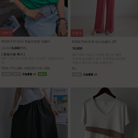
리뷰
3
리뷰
16
NK62-JS-2/폴터 스텐드 데님 베스트
NK33-T-7/클로아 루즈핏 니트조끼
_DY
27,900
24,900
캐주얼 노카라 라운드넥 디자인!
[55~99] 부들부들 부드러운 터치감! 다양하게
허리 절개선으로 부해 보임 없이 슬림한 실루
레이어드해요! 루즈핏 니트 롱베스트
엣!
가볍게 툭- 걸쳐도 룩에 포인트!
Free
Free