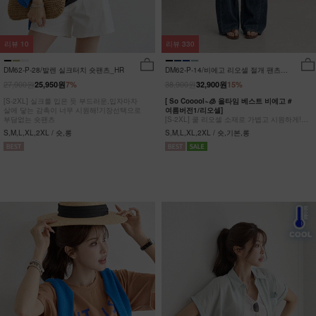
리뷰
10
리뷰
330
DM62-P-28/발렌 실크터치 숏팬츠_HR
DM62-P-14/비에고 리오셀 절개 팬츠
_HR
27,900원
38,900원
25,950원
7%
32,900원
15%
[S-2XL] 실크를 입은 듯 부드러운,입자마자
[ So Cooool~🧊 올타임 베스트 비에고 #
살에 닿는 감촉이 너무 시원해!기장선택으로
여름버전1/리오셀]
부담없는 숏팬츠
[S-2XL] 쿨 리오셀 소재로 가볍고 시원하게!
사이드 절개 쿨링 데님팬츠
S,M,L,XL,2XL / 숏,롱
S,M,L,XL,2XL / 숏,기본,롱