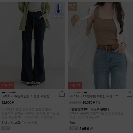
NEW
7%
리뷰
35
리뷰
15
DM62-P-19/폴드밴딩 리오셀 부츠컷팬
NK62-TS-32/일루민 뒤트임 셔츠_DY
츠_HR
21,900원
32,900원
20,370원
7%
[S-2XL] 리오셀 원단으로 답답한 없이
[ 답답한ZERO! 시스루 원단! ]
산뜻하게!원하는 사이즈,기장으로 원하는 핏
[55-99] 은은하게 반짝이는 고급링클원단!
연출 가능한 360 어디서 봐도 자연스럽고
자연스럽게 흐르는 핏!
균형잡힌 부츠컷 팬츠
S,M,L,XL,2XL / 숏,기본,롱
Free