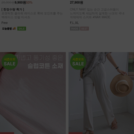
20,900원
9,900원
53%
27,900원
[ 한정수량 특가 ]
ONLY NAK! 입는 순간 고급스러움이
로맨틱한 플라워 레이스로 룩에 포인트를 주는
느껴지도록 세심하게 설계한 나크의 국내
백레이스 반팔 티셔츠
자체제작 스커트 #NAK MADE.
Free
F,L,XL