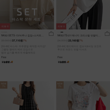
리뷰
0
리뷰
0
NK62-SETS-13/바루나 집업+스커트
NK62-TS-21/에너지 크리스탈 반팔티
세트_DY
_JY
39,900원
24,900원
37,110원
7%
23,160원
7%
[55-88] 바스락- 하루종일 쾌적한 터치감!
[55-99] 핸드메이드 캡보석&비딩 포인트
그물망 형태의 메쉬 안감으로
루즈핏 라운드 반팔 티셔츠
땀과 습기를 빠르게 배출해줘요
Free
Free
NEW
NEW
7%
7%