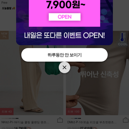
Free
Free
NEW
NEW
7%
7%
하루동안 안 보이기
하루동안 안 보이기
리뷰
43
리뷰
100
NK62-PI-16/디슬 쿨링 올밴딩 팬츠
DM62-P-10/르솜 리오셀 부츠컷팬츠
_YN
_YN
15,900원
29,900원
14,790원
7%
27,810원
7%