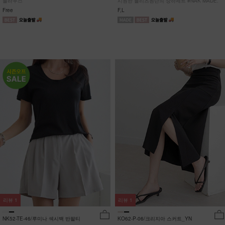
블라우스
시원한 플리츠원단의 상하세트 #NAK MADE.
Free
F,L
리뷰
1
리뷰
1
NK52-TE-46/루미나 섹시백 반팔티
KO62-P-06/크리지아 스커트_YN