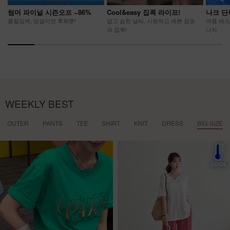
썸머 파이널 시즌오프 ~86%
Cool&easy 집콕 라이프!
나크 단
품절임박, 망설이면 후회뿐!
덥고 습한 날씨, 시원하고 예쁜 잠옷
여름 베스
과 집콕!
나자
WEEKLY BEST
OUTER
PANTS
TEE
SHIRT
KNIT
DRESS
BIG-SIZE