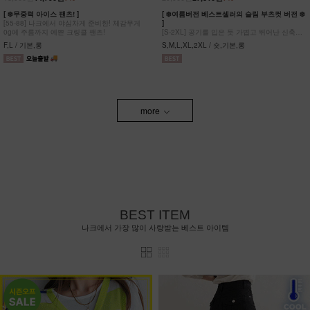
[ ❄️무중력 아이스 팬츠! ]
[ ❄️여름버전 베스트셀러의 슬림 부츠컷 버전 ❄️
[55-88] 나크에서 야심차게 준비한! 체감무게
]
0g에 주름까지 예쁜 크링클 팬츠!
[S-2XL] 공기를 입은 듯 가볍고 뛰어난 신축성
원단에 슬림함을 더한 부츠컷 팬츠!
F,L / 기본,롱
S,M,L,XL,2XL / 숏,기본,롱
more
BEST ITEM
나크에서 가장 많이 사랑받는 베스트 아이템