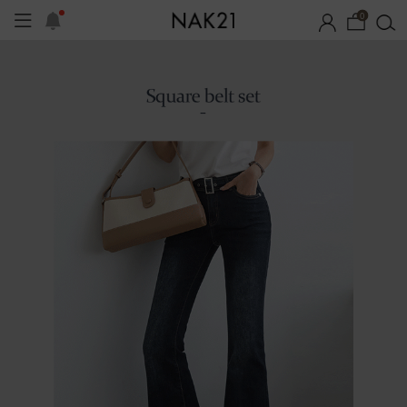
0
시즌오프
1+1 기획세트
자체제