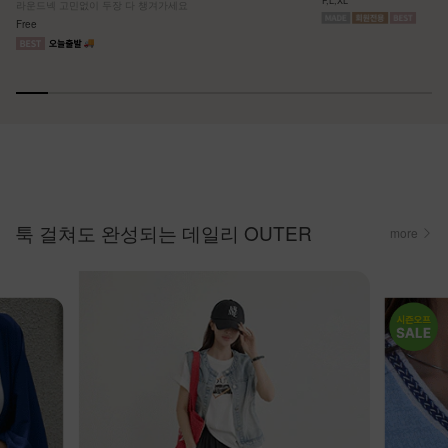
F,L,XL
라운드넥 고민없이 두장 다 챙겨가세요
Free
툭 걸쳐도 완성되는 데일리 OUTER
more