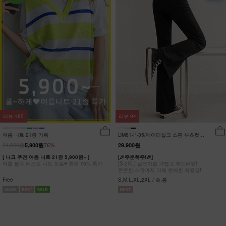
리뷰
185
리뷰
94
여름 니트 21종 기획
DM61-P-35/에어리실크 스판 부츠컷팬
츠_DY
24,900원
5,900원
76%
29,900원
[ 나크 추천 여름 니트 21종 5,900원~ ]
[🎉주문폭주!🎉]
여름 필수 베스트 니트 모음♥ 최대 76% 특가
[S-2XL] 실크처럼 가볍고 부드러워!
쫀쫀한 스판까지 더해 완벽한 착용감!
Free
S,M,L,XL,2XL / 숏,롱