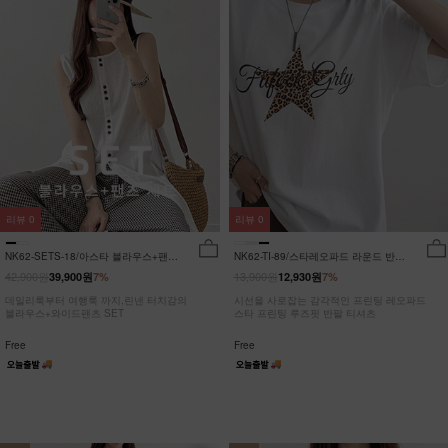
리뷰
0
리뷰
0
NK62-SETS-18/아스타 블라우스+팬츠
NK62-TI-89/스타레오파드 라운드 반팔
세트_HR
티_JY
42,900원
13,900원
39,900원
7%
12,930원
7%
데일리룩부터 여행룩 까지,린넨 터치감의
시선을 사로잡는 감각적인 프린팅 레오파드
블라우스+와이드팬츠 SET
스타 프린팅 루즈핏 반팔 티셔츠
Free
Free