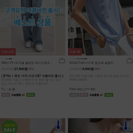
리뷰
235
리뷰
58
NK61-PI-12/커들 올밴딩 와이드팬츠
KO42-T-06/시스루 캡소매 슬럽티
_YN
32,900원
14,900원
27,900원
15%
9,900원
34%
[ 🎖?No.1 팬츠 15차 리오더🎖? 여름버전 출시! ]
[55~88] 보들보들 시원한 캡소매 슬럽 티셔츠
[55-88] 가볍고 시원하게 또 한번 즐기는 믿고
#NAK MADE.
입는 베스트 No.1 팬츠의 여름버전!
F,L / 숏,롱
F(55~66),L(77~88)