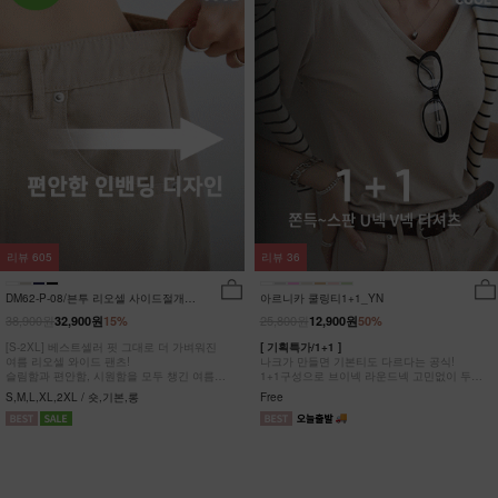
리뷰
605
리뷰
36
DM62-P-08/븐투 리오셀 사이드절개팬
아르니카 쿨링티1+1_YN
츠_YN
38,900원
25,800원
32,900원
15%
12,900원
50%
[S-2XL] 베스트셀러 핏 그대로 더 가벼워진
[ 기획특가/1+1 ]
여름 리오셀 와이드 팬츠!
나크가 만들면 기본티도 다르다는 공식!
슬림함과 편안함, 시원함을 모두 챙긴 여름
1+1구성으로 브이넥 라운드넥 고민없이 두장
완전정복 팬츠
다 챙겨가세요
S,M,L,XL,2XL / 숏,기본,롱
Free