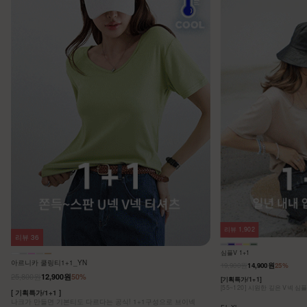
리뷰
1,902
리뷰
36
심플V 1+1
아르니카 쿨링티1+1_YN
19,900원
14,900원
25%
25,800원
12,900원
50%
[기획특가/1+1]
[55~120] 시원한 깊은 V넥 심
[ 기획특가/1+1 ]
나크가 만들면 기본티도 다르다는 공식! 1+1구성으로 브이넥