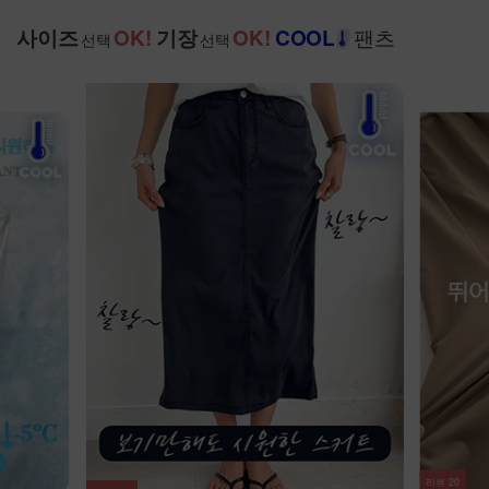
팬츠
사이즈
OK!
기장
OK!
COOL
선택
선택
NEW
7%
리뷰
33