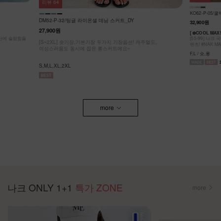
리뷰
20
DM52-P-09/
KO62-P-05/쿨맥스 밴딩팬츠_YN
28,900원
26,8
32,900원
얼도,
[55~110] 
버뮤다 팬츠/기
[ ❄️COOL MAX!! 초냉감 팬츠 ]
[55-99] 나크 국내 자체제작! 가볍고 시원한 쿨링 아이스 바스락
F1,F2,F3
팬츠! #NAK MADE.
F,L / 숏,롱
more
나크 ONLY 1+1
특가 ZONE
more