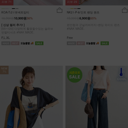
리뷰
29
리뷰
71
NK21-P-6/인트 밴딩 팬츠
KOA-T-21/유넥트임티
19,900원
16,900원
6,900원
65%
10,900원
36%
편안함과 군살커버까지~밴딩 와이드 팬츠
[ 신상 컬러 추가! ]
#NAK MADE.
[55~120] 다양하게 활용할수있는 슬라브
반팔티셔츠 #NAK MADE.
Free
F,L,XL
NEW
7%