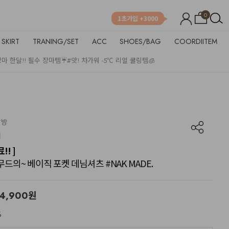
0
1초가입 +3000
SKIRT
TRANING/SET
ACC
SHOES/BAG
COORDIITEM
장마 한달!! 필수 장마템☔
#앗! 차가워 -5℃ 리얼 쿨링템🧊
남방
! ]
 무드의~ 베이직 포켓 데님셔츠 #NAK MADE.
4,900
원
%