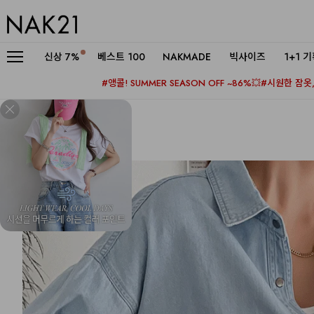
신상
7%
베스트 100
NAKMADE
빅사이즈
1+1 
#앵콜! SUMMER SEASON OFF ~86%💥
#시원한 잠옷, 