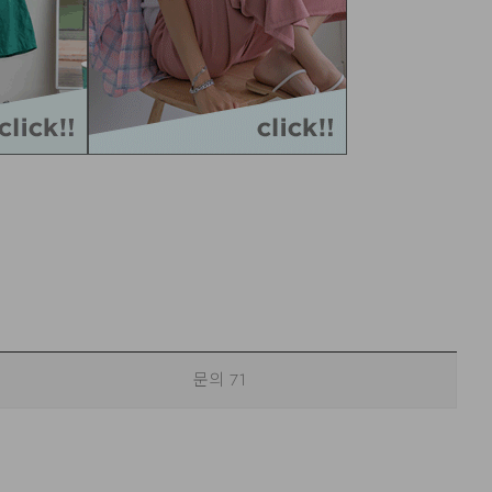
문의
71