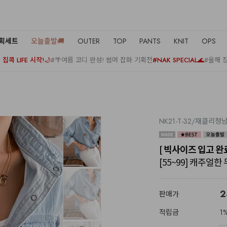
기획세트
오늘출발🚚
OUTER
TOP
PANTS
KNIT
OPS
집콕 LIFE 시작!🌙
#🌴여름 코디 완성! 썸머 잡화 기획전
#NAK SPECIAL🌊
#올해 
NK21-T-32/재클리청
[ 빅사이즈 입고 완료!
[55~99] 캐주얼한
2
판매가
적립금
1