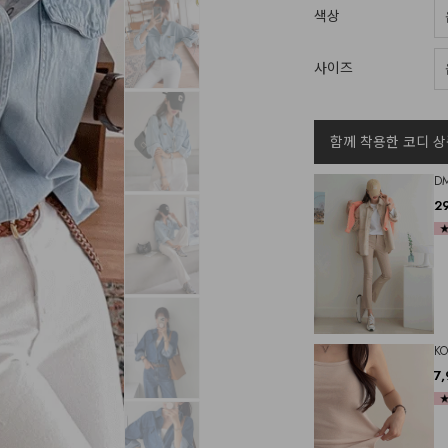
색상
사이즈
함께 착용한 코디 상
D
2
K
7