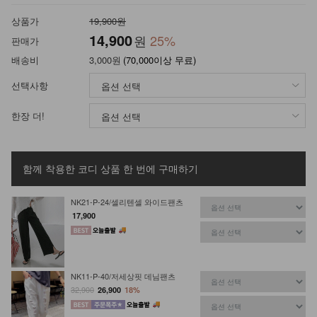
상품가
19,900원
14,900
원
25
%
판매가
배송비
3,000원
(70,000이상 무료)
선택사항
한장 더!
함께 착용한 코디 상품
한 번에 구매하기
NK21-P-24/셀리텐셀 와이드팬츠
17,900
NK11-P-40/저세상핏 데님팬츠
32,900
26,900
18%