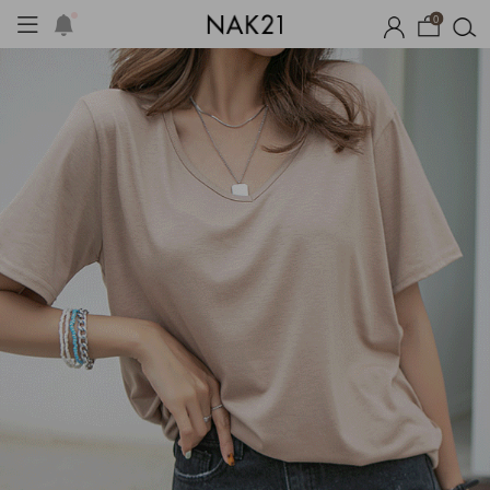
0
기획세트
자체제작
여름 잠옷
장마템 기획전
오늘출