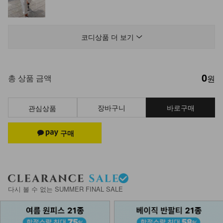
NK51-SETS-9/사쿠야 셔츠+반바지
세트
코디상품 더 보기
39,900
35,900
10%
0
NK21-P-13/에데스 부츠컷팬츠
총 상품 금액
원
19,900
장바구니
바로구매
관심상품
NK51-PS-14/시즈카 와이드 팬츠
23,900
NK51-PS-3/슈타르 린넨 와이드팬츠
_HR
다시 볼 수 없는 SUMMER FINAL SALE
28,900
17,900
38%