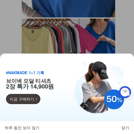
#NAKMADE 1+1 기획
브이넥 모달 티셔츠
2장 특가 14,900원
지금 구매하기
득템찬스
단독 한정수량 특가!
하루 동안 보지 않기
닫기
뒤로가기
카테고리
홈
찜
마이페이지