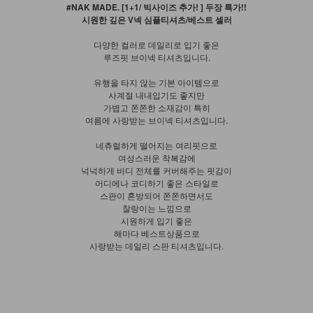
#NAK MADE. [1+1/ 빅사이즈 추가! ] 두장 특가!!
시원한 깊은 V넥 심플티셔츠/베스트 셀러
다양한 컬러로 데일리로 입기 좋은
루즈핏 브이넥 티셔츠입니다.
유행을 타지 않는 기본 아이템으로
사계절 내내입기도 좋지만
가볍고 쫀쫀한 소재감이 특히
여름에 사랑받는 브이넥 티셔츠입니다.
네츄럴하게 떨어지는 여리핏으로
여성스러운 착복감에
넉넉하게 바디 전체를 커버해주는 핏감이
어디에나 코디하기 좋은 스타일로
스판이 혼방되어 쫀쫀하면서도
찰랑이는 느낌으로
시원하게 입기 좋은
해마다 베스트상품으로
사랑받는 데일리 스판 티셔츠입니다.