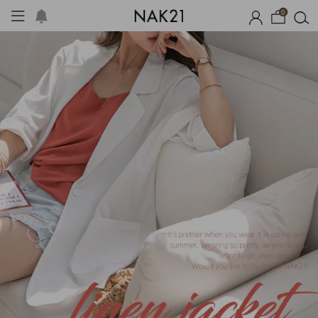
0
체제작
여름 잠옷
장마템 기획전
오늘출발
시즌오