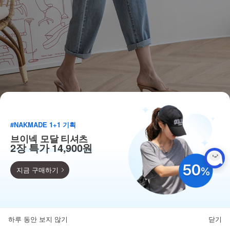
#NAKMADE 1+1 기획
브이넥 모달 티셔츠
2장 특가 14,900원
지금 구매하기
득템찬스
단독 한정수량 특가!
하루 동안 보지 않기
닫기
뒤로가기
카테고리
홈
찜
마이페이지