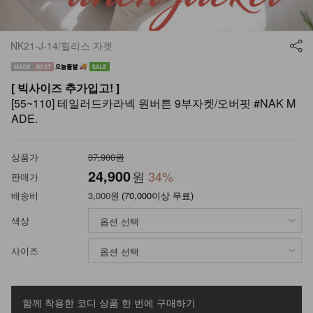
NK21-J-14/힐리스 자켓
[ 빅사이즈 추가입고! ]
[55~110] 테일러드카라넥 원버튼 9부자켓/오버핏 #NAK M
ADE.
상품가
37,900원
24,900
원
34
%
판매가
배송비
3,000원
(70,000이상 무료)
색상
사이즈
함께 착용한 코디 상품
한 번에 구매하기