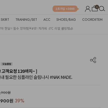
0
1초가입 +3000
SKIRT
TRANING/SET
ACC
SHOES/BAG
COORDIITEM
장마 한달!! 필수 장마템☔
#앗! 차가워 -5℃ 리얼 쿨링템🧊
! 고객요청 120까지~ ]
 내내 필요한 심플라인 슬림나시 #NAK MADE.
2,900원
39
%
,900
원