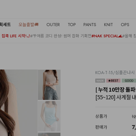
기획세트
오늘출발🚚
OUTER
TOP
PANTS
KNIT
OPS
집콕 LIFE 시작!🌙
#🌴여름 코디 완성! 썸머 잡화 기획전
#NAK SPECIAL🌊
#올해 
KOA-T-15/심플끈나시
[ 누적 10만장 돌파
[55~120] 사계절
상품가
1
7
판매가