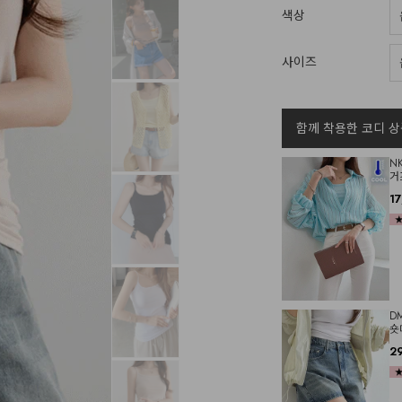
색상
사이즈
함께 착용한 코디 상
N
거
1
D
숏
2