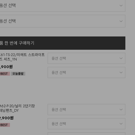
품 한 번에 구매하기
K61-TS-22/미에트 스트라이프
즈 셔츠_YN
7,900원
M62-P-20/날리 2단기장
데님팬츠_DY
9,900원