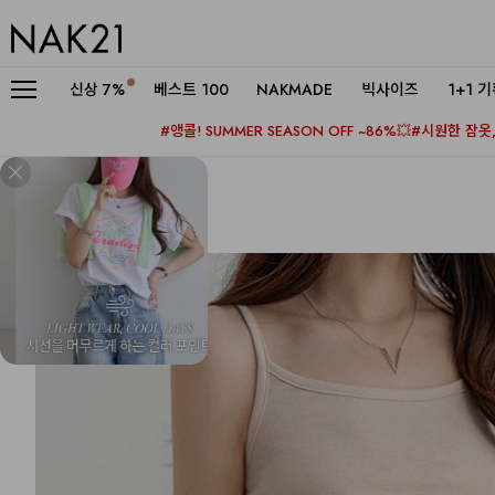
신상
7%
베스트 100
NAKMADE
빅사이즈
1+1 
#앵콜! SUMMER SEASON OFF ~86%💥
#시원한 잠옷, 