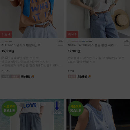
리뷰
4
리뷰
9
KO62-T-13/왓이즈 반팔티_DY
NK62-TS-61/마리스 쿨링 반팔 셔츠
_HR
15,900원
17,900원
[F-XL] 감각적인 영문 프린트!
한여름에도 셔츠는 포기할 수 없다면,가벼운
바이오 실키 가공으로 매끈한 터치감
7컬러 쿨링 반팔 셔츠
부드러움과 내구성을 갖춘 면85%, 폴리15%
#NAK MADE.
F,L,XL
Free