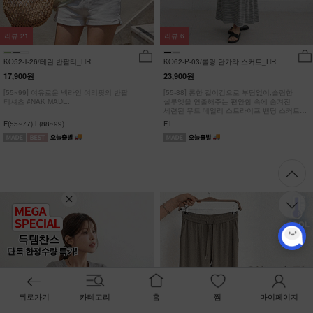
리뷰
21
리뷰
6
KO52-T-26/테린 반팔티_HR
KO62-P-03/롤링 단가라 스커트_HR
17,900원
23,900원
[55~99] 여유로운 넥라인 여리핏의 반팔
[55-88] 롱한 길이감으로 부담없이,슬림한
티셔츠 #NAK MADE.
실루엣을 연출해주는 편안함 속에 숨겨진
세련된 무드 데일리 스트라이프 밴딩 스커트
#NAK MADE.
F(55~77),L(88~99)
F,L
득템찬스
단독 한정수량 특가!
뒤로가기
카테고리
홈
찜
마이페이지