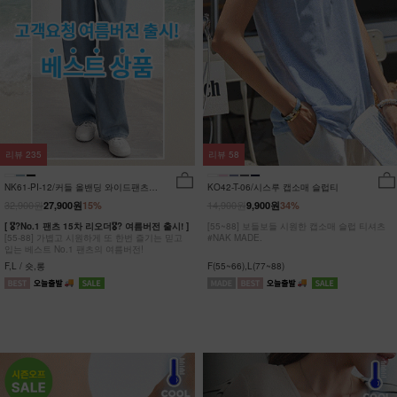
리뷰
235
리뷰
58
NK61-PI-12/커들 올밴딩 와이드팬츠
KO42-T-06/시스루 캡소매 슬럽티
_YN
32,900원
14,900원
27,900원
15%
9,900원
34%
[ 🎖?No.1 팬츠 15차 리오더🎖? 여름버전 출시! ]
[55~88] 보들보들 시원한 캡소매 슬럽 티셔츠
[55-88] 가볍고 시원하게 또 한번 즐기는 믿고
#NAK MADE.
입는 베스트 No.1 팬츠의 여름버전!
F,L / 숏,롱
F(55~66),L(77~88)