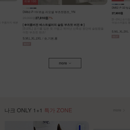
리뷰
100
DM52-P-32
DM62-P-10/르솜 리오셀 부츠컷팬츠_YN
27,900원
29,900원
27,810원
7%
[S~2XL] 숏
g에 주름까지 예쁜
여성스러움도 동
[ ❄️여름버전 베스트셀러의 슬림 부츠컷 버전 ❄️ ]
[S-2XL] 공기를 입은 듯 가볍고 뛰어난 신축성 원단에 슬림함을
S,M,L,XL,2XL
더한 부츠컷 팬츠!
S,M,L,XL,2XL / 숏,기본,롱
more
나크 ONLY 1+1
특가 ZONE
more