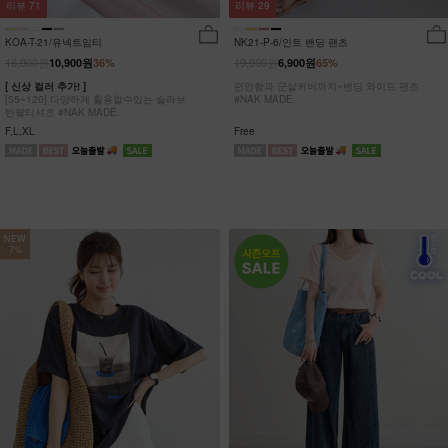
리뷰
29
리뷰
71
NK21-P-6/인트 밴딩 팬츠
KOA-T-21/유넥트임티
19,900원
16,900원
6,900원
65%
10,900원
36%
편안함과 군살커버까지~밴딩 와이드 팬츠
[ 신상 컬러 추가! ]
#NAK MADE.
[55~120] 다양하게 활용할수있는 슬라브
반팔티셔츠 #NAK MADE.
Free
F,L,XL
NEW
7%