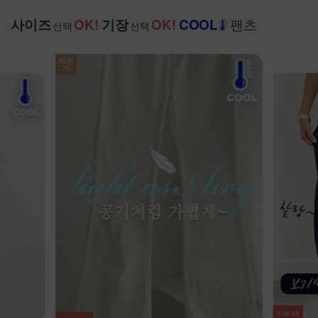
팬츠
사이즈
OK!
기장
OK!
COOL
선택
선택
NEW
7%
리뷰
64