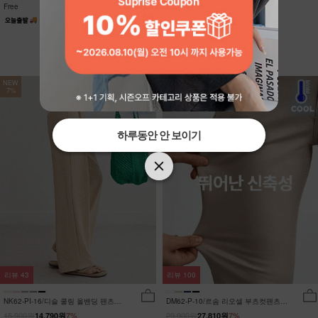
Free
Free
NEW
NEW
7%
7%
하루동안 안 보이기
하루동안 안 보이기
리뷰
43
리뷰
100
NK62-PI-16/디슬 쿨링 올밴딩 팬츠
DM62-P-10/르솜 리오셀 부츠컷팬츠
_YN
_YN
15,900원
29,900원
14,790원
7%
27,810원
7%