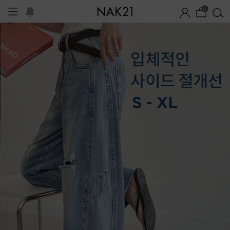
0
시즌오프
1+1 기획세트
자체제