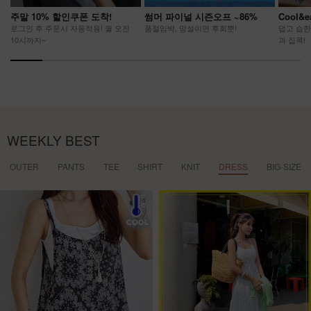
주말 10% 할인쿠폰 도착!
썸머 파이널 시즌오프 ~86%
Cool&
로그인 후 주문시 자동적용! 월 오전
품절임박, 망설이면 후회뿐!
덥고 습한
10시까지~
과 집콕!
WEEKLY BEST
OUTER
PANTS
TEE
SHIRT
KNIT
DRESS
BIG-SIZE