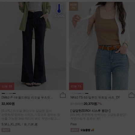
NEW
7%
리뷰
35
리뷰
15
DM62-P-19/폴드밴딩 리오셀 부츠컷팬
NK62-TS-32/일루민 뒤트임 셔츠_DY
츠_HR
21,900원
32,900원
20,370원
7%
[S-2XL] 리오셀 원단으로 답답한 없이
[ 답답한ZERO! 시스루 원단! ]
산뜻하게!원하는 사이즈,기장으로 원하는 핏
[55-99] 은은하게 반짝이는 고급링클원단!
연출 가능한 360 어디서 봐도 자연스럽고
자연스럽게 흐르는 핏!
균형잡힌 부츠컷 팬츠
S,M,L,XL,2XL / 숏,기본,롱
Free