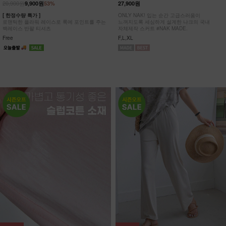
20,900원
9,900원
53%
27,900원
[ 한정수량 특가 ]
ONLY NAK! 입는 순간 고급스러움이
로맨틱한 플라워 레이스로 룩에 포인트를 주는
느껴지도록 세심하게 설계한 나크의 국내
백레이스 반팔 티셔츠
자체제작 스커트 #NAK MADE.
Free
F,L,XL