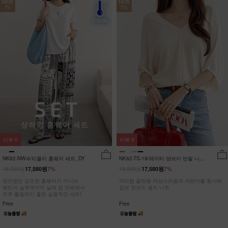
NEW
NEW
7%
7%
리뷰
0
리뷰
0
NK62-NW-6/리플리 홈웨어 세트_DY
NK62-TS-18/레이티 양브이 반팔 니트
_HR
18,900원
18,900원
17,580원
7%
17,580원
7%
편안함만 강조한 홈웨어가 아니라
여리함 끝판왕 여성스러움과 세련미를 동시에
패턴과 실루엣까지 살려 집 안밖에서
잡은 양브이 골지 니트
두루 활용하기 좋은 실용적인 세트!
Free
Free