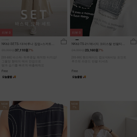
리뷰
0
리뷰
0
NK62-SETS-13/바루나 집업+스커트
NK62-TS-21/에너지 크리스탈 반팔티
세트_DY
_JY
39,900원
24,900원
37,110원
7%
23,160원
7%
[55-88] 바스락- 하루종일 쾌적한 터치감!
[55-99] 핸드메이드 캡보석&비딩 포인트
그물망 형태의 메쉬 안감으로
루즈핏 라운드 반팔 티셔츠
땀과 습기를 빠르게 배출해줘요
Free
Free
NEW
NEW
7%
7%