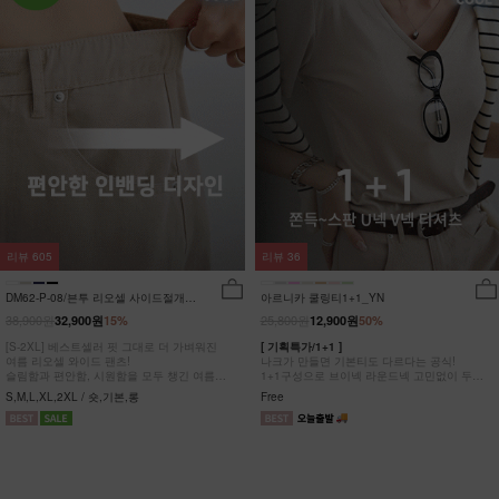
리뷰
605
리뷰
36
DM62-P-08/븐투 리오셀 사이드절개팬
아르니카 쿨링티1+1_YN
츠_YN
38,900원
25,800원
32,900원
15%
12,900원
50%
[S-2XL] 베스트셀러 핏 그대로 더 가벼워진
[ 기획특가/1+1 ]
여름 리오셀 와이드 팬츠!
나크가 만들면 기본티도 다르다는 공식!
슬림함과 편안함, 시원함을 모두 챙긴 여름
1+1구성으로 브이넥 라운드넥 고민없이 두장
완전정복 팬츠
다 챙겨가세요
S,M,L,XL,2XL / 숏,기본,롱
Free