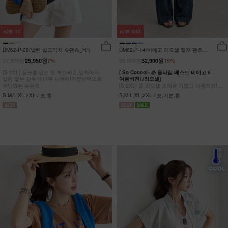
리뷰
10
리뷰
330
DM62-P-28/발렌 실크터치 숏팬츠_HR
DM62-P-14/비에고 리오셀 절개 팬츠
_HR
27,900원
38,900원
25,950원
7%
32,900원
15%
[S-2XL] 실크를 입은 듯 부드러운,입자마자
[ So Cooool~🧊 올타임 베스트 비에고 #
살에 닿는 감촉이 너무 시원해!기장선택으로
여름버전1/리오셀]
부담없는 숏팬츠
[S-2XL] 쿨 리오셀 소재로 가볍고 시원하게!
사이드 절개 쿨링 데님팬츠
S,M,L,XL,2XL / 숏,롱
S,M,L,XL,2XL / 숏,기본,롱