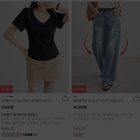
리뷰
5
리뷰
35
KO62-T-17/브이넥티,KO62-T-18/라운
NK62-PS-15/닐루 데미지 배럴 팬츠
드티_YN
_HR
9,900원
29,900원
[ 라운드넥/브이넥 2타입 ]
[S-XL] 빈티지한 무드와 트렌디한 실루엣을
[S-XL] 기본티의 기준을 높인 나크의 자체제작
동시에 담은 와이드 데님 팬츠
반팔티. 팔뚝소멸 소매핏의 고퀄리티 상품
#NAK MADE.
S,M,L,XL
S,M,L,XL