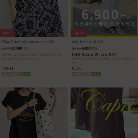
리뷰
15
리뷰
251
KO52-O-03/아이스 페이점프수트_HJ
여름 원피스 21종 기획
25,900
25,900
21,900
15%
6,900
73%
[55~88] 찰랑찰랑 시원해~ 데일리룩으로 딱!
[ 여름 원피스 21종 ~75% 특가 ]
페이즐리 와이드 점프수트
#휴양지룩 #바캉스 #데일리 원피스 6,900원부
터!
F(55~88)
F,L,XL