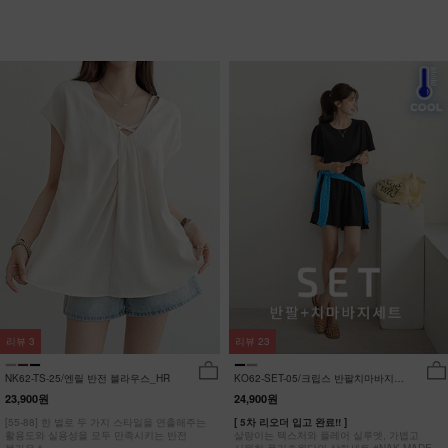
리뷰
3
리뷰
23
NK62-TS-25/엔릴 반전 블라우스_HR
KO62-SET-05/크립스 반팔치마바지세
트_HR
23,900원
24,900원
[55-88] 한 벌로 두 가지 스타일을 연출해주는
[ 5차 리오더 입고 완료!! ]
활용도와 실용성을 모두 만족시키는 반전
살랑이는 텍스처와 플레어 실루엣, 가볍고