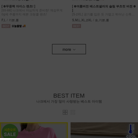
[ ❄️무중력 아이스 팬츠! ]
[ ❄️여름버전 베스트셀러의 슬림 부츠컷 버전 ❄️
[55-88] 나크에서 야심차게 준비한! 체감무게
]
0g에 주름까지 예쁜 크링클 팬츠!
[S-2XL] 공기를 입은 듯 가볍고 뛰어난 신축성
원단에 슬림함을 더한 부츠컷 팬츠!
F,L / 기본,롱
S,M,L,XL,2XL / 숏,기본,롱
more
BEST ITEM
나크에서 가장 많이 사랑받는 베스트 아이템