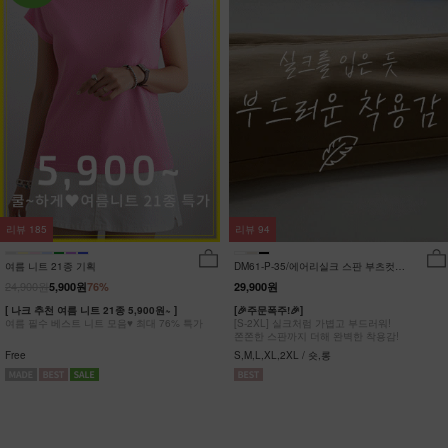
리뷰
185
리뷰
94
여름 니트 21종 기획
DM61-P-35/에어리실크 스판 부츠컷팬
츠_DY
24,900원
5,900원
76%
29,900원
[ 나크 추천 여름 니트 21종 5,900원~ ]
[🎉주문폭주!🎉]
여름 필수 베스트 니트 모음♥ 최대 76% 특가
[S-2XL] 실크처럼 가볍고 부드러워!
쫀쫀한 스판까지 더해 완벽한 착용감!
Free
S,M,L,XL,2XL / 숏,롱