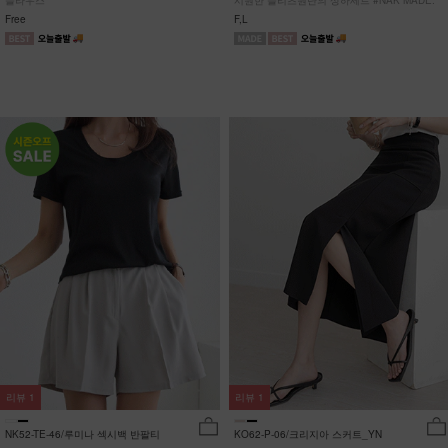
블라우스
시원한 플리츠원단의 상하세트 #NAK MADE.
Free
F,L
리뷰
1
리뷰
1
NK52-TE-46/루미나 섹시백 반팔티
KO62-P-06/크리지아 스커트_YN