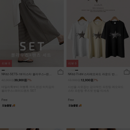
리뷰
0
리뷰
0
NK62-SETS-18/아스타 블라우스+팬츠
NK62-TI-89/스타레오파드 라운드 반팔
세트_HR
티_JY
42,900원
13,900원
39,900원
7%
12,930원
7%
데일리룩부터 여행룩 까지,린넨 터치감의
시선을 사로잡는 감각적인 프린팅 레오파드
블라우스+와이드팬츠 SET
스타 프린팅 루즈핏 반팔 티셔츠
Free
Free