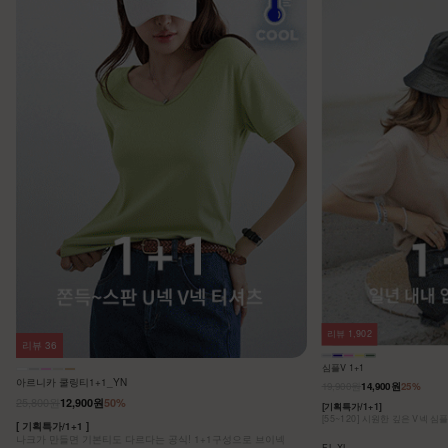
리뷰
1,902
리뷰
36
심플V 1+1
아르니카 쿨링티1+1_YN
19,900원
14,900원
25%
25,800원
12,900원
50%
[기획특가/1+1]
[55~120] 시원한 깊은 V넥 심
[ 기획특가/1+1 ]
나크가 만들면 기본티도 다르다는 공식! 1+1구성으로 브이넥
F,L,XL