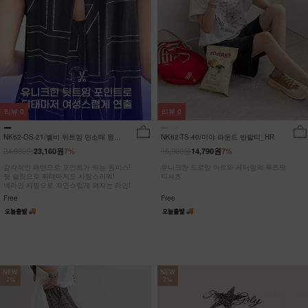
리뷰
0
리뷰
0
NK62-OS-21/벨비 뒤트임 민소매 원피
NK62-TS-40/미야 라운드 반팔티_HR
스_DY
24,900원
15,900원
23,160원
7%
14,790원
7%
감각적인 패턴으로 포인트가 되는 원피스!
유니크한 드로잉 아트와 레터링의 루즈핏
뒷 슬릿으로 뒤태마저도 사랑스러워!
티셔츠
넥라인 셔링으로 자연스럽게 퍼지는 라인!
Free
Free
NEW
NEW
7%
7%