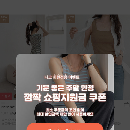
NEW
NEW
7%
7%
리뷰
0
리뷰
15
NK62-NW-11/유포니 반팔+반바지 홈웨
NK62-TS-32/일루민 뒤트임 셔츠_DY
어_HR
9,900원
21,900원
9,210원
7%
20,370원
7%
입는 순간 편안함이 달라지는 캡내장
[ 답답한ZERO! 시스루 원단! ]
스트라이프 홈웨어 SET
[55-99] 은은하게 반짝이는 고급링클원단!
자연스럽게 흐르는 핏!