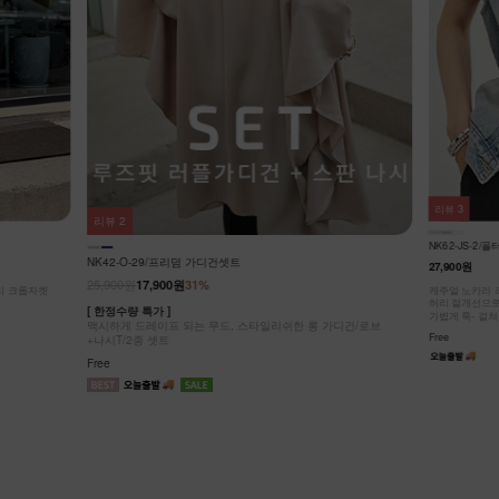
리뷰
3
리뷰
2
NK62-JS-2/
NK42-O-29/프리덤 가디건셋트
27,900원
25,900원
17,900원
31%
리 크롭자켓
캐주얼 노카라 
허리 절개선으로
[ 한정수량 특가 ]
가볍게 툭- 걸쳐
맥시하게 드레이프 되는 무드, 스타일리쉬한 롱 가디건/로브
Free
+나시T/2종 셋트
Free