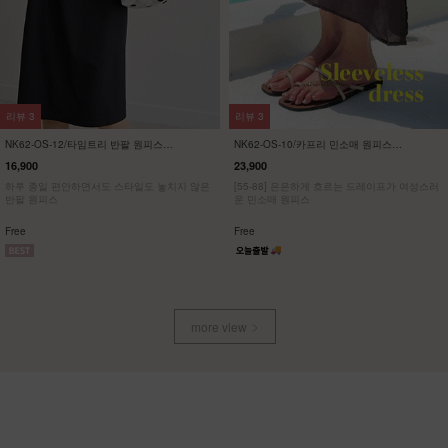
리뷰
3
리뷰
3
NK62-OS-12/타임트리 반팔 원피스
NK62-OS-10/카프리 민소매 원피스
_HR
_HR
16,900
23,900
하루 종일 편안하면서도 스타일도 놓치지 않은
[55-88] 은은하게 흐르는 드레이프가 여성스러
반팔 원피스
운 민소매 원피스
Free
Free
more view