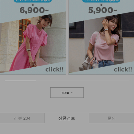
KOA-T-25/삼각 끈나시
11,900
4,900
59%
NKA-T-1/베이직 어깨끈 나시
8,900
6,900
22%
NK32-T-94/베이직기본Y나시
8,900
6,900
22%
more
NKA-T-7/기본이너 끈나시
7,900
5,900
25%
리뷰
204
상품정보
문의