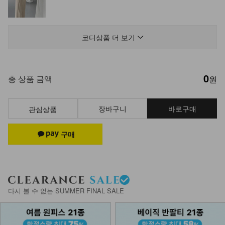
KOA-T-11/잔느롱나시
12,900
8,900
31%
코디상품 더 보기
0
KOA-T-16/더블끈나시
총 상품 금액
원
13,900
9,900
29%
장바구니
바로구매
관심상품
NKA62-A-1/에어 브라캡 끈나시
13,900
나시에이비 1+1
다시 볼 수 없는 SUMMER FINAL SALE
27,800
15,900
43%