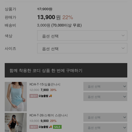
상품가
17,900원
13,900
원
22
%
판매가
배송비
3,000원
(70,000이상 무료)
색상
사이즈
함께 착용한 코디 상품
한 번에 구매하기
KOA-T-15/심플끈나시
12,900
7,900
39%
KOA-T-26/스퀘어 스판나시
13,900
9,900
29%