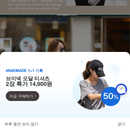
#NAKMADE 1+1 기획
브이넥 모달 티셔츠
2장 특가 14,900원
지금 구매하기
득템찬스
단독 한정수량 특가!
하루 동안 보지 않기
닫기
뒤로가기
카테고리
홈
찜
마이페이지