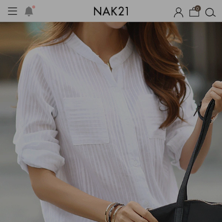
0
체제작
여름 잠옷
장마템 기획전
오늘출발
시즌오