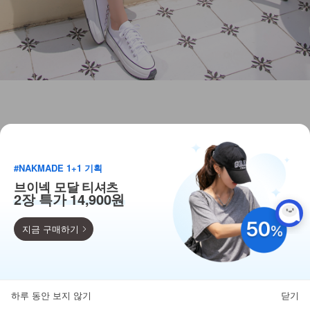
#NAKMADE 1+1 기획
브이넥 모달 티셔츠
2장 특가 14,900원
지금 구매하기
득템찬스
단독 한정수량 특가!
하루 동안 보지 않기
닫기
뒤로가기
카테고리
홈
찜
마이페이지