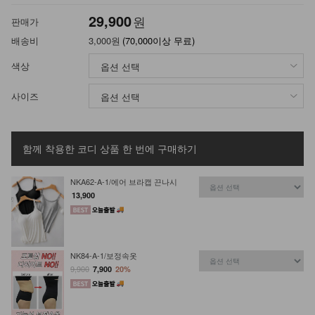
29,900
원
판매가
배송비
3,000원
(70,000이상 무료)
색상
사이즈
함께 착용한 코디 상품
한 번에 구매하기
NKA62-A-1/에어 브라캡 끈나시
13,900
NK84-A-1/보정속옷
9,900
7,900
20%