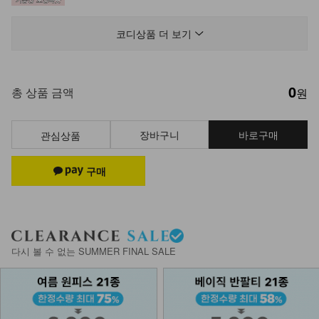
KOA-O-01/속치마끈원피스
9,900
6,900
30%
코디상품 더 보기
0
KOA-P-11/치마속바지
총 상품 금액
원
9,900
7,900
20%
장바구니
바로구매
관심상품
NKA-T-7/기본이너 끈나시
7,900
5,900
25%
KOA-T-12/나시에이비
다시 볼 수 없는 SUMMER FINAL SALE
13,900
8,900
36%