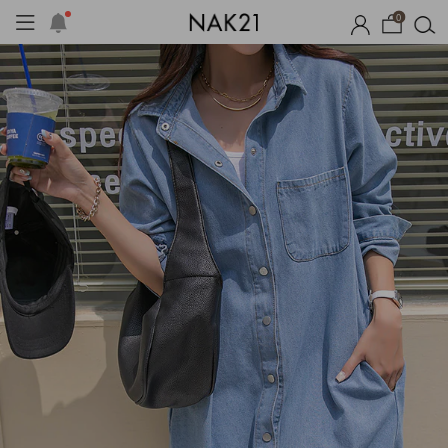
0
시즌오프
1+1 기획세트
자체제작
여름 