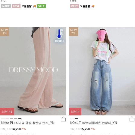
F,L
Free
NEW
NEW
7%
7%
리뷰
43
리뷰
4
NK62-PI-16/디슬 쿨링 올밴딩 팬츠_YN
KO62-T-16/트리플네온 반팔티_YN
15,900
16,900
14,790
7%
15,720
7%