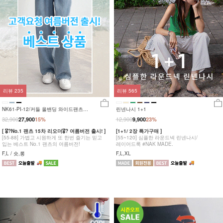
리뷰
235
리뷰
565
NK61-PI-12/커들 올밴딩 와이드팬츠
린넨나시 1+1
_YN
32,900
12,900
27,900
15%
9,900
23%
[ 🎖?No.1 팬츠 15차 리오더🎖? 여름버전 출시! ]
[1+1/ 2장 특가구매 ]
[55-88] 가볍고 시원하게 또 한번 즐기는 믿고
[55~120] 심플한 라운드넥 린넨나시/
입는 베스트 No.1 팬츠의 여름버전!
레이어드룩 #NAK MADE.
F,L / 숏,롱
F,L,XL