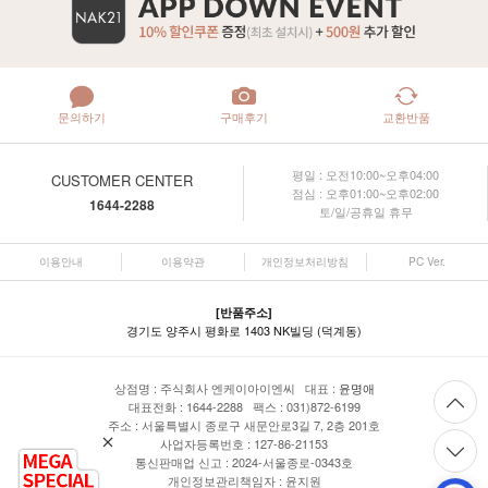
문의하기
구매후기
교환반품
평일 : 오전10:00~오후04:00
CUSTOMER CENTER
점심 : 오후01:00~오후02:00
1644-2288
토/일/공휴일 휴무
이용안내
이용약관
개인정보처리방침
PC Ver.
[반품주소]
경기도 양주시 평화로 1403 NK빌딩 (덕계동)
상점명 : 주식회사 엔케이아이엔씨 대표 :
윤명애
대표전화 : 1644-2288 팩스 : 031)872-6199
주소 : 서울특별시 종로구 새문안로3길 7, 2층 201호
사업자등록번호 : 127-86-21153
통신판매업 신고 : 2024-서울종로-0343호
개인정보관리책임자 : 윤지원