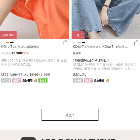
리뷰
393
리뷰
5
KO12-T-21/소매프릴슬럽티
KO62-T-17/브이넥티,KO62-T-18/라운
드티_YN
17,900
13,900
22%
9,900
[55~100] 정말 예쁜핏! 러플소매 드레이프 슬럽
[ 라운드넥/브이넥 2타입 ]
티셔츠 #NAK MADE.
[S-XL] 기본티의 기준을 높인 나크의 자체제작
반팔티. 팔뚝소멸 소매핏의 고퀄리티 상품
#NAK MADE.
M(55),L(66~77),XL(88~99),1(100)
S,M,L,XL
더보기