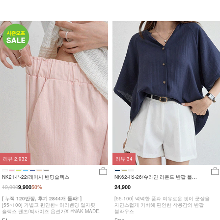
리뷰
2,932
리뷰
34
NK21-P-22/레이시 밴딩슬렉스
NK62-TS-26/슈라인 라운드 반팔 블라
우스_HR
19,900
9,900
50%
24,900
[ 누적 120만장, 후기 2844개 돌파! ]
[55-100] 넉넉한 품과 여유로운 핏이 군살을
[55~100] 가볍고 편안한~ 허리밴딩 일자핏
자연스럽게 커버해 편안한 착용감의 반팔
슬랙스 팬츠/빅사이즈 옵션가X #NAK MADE.
블라우스