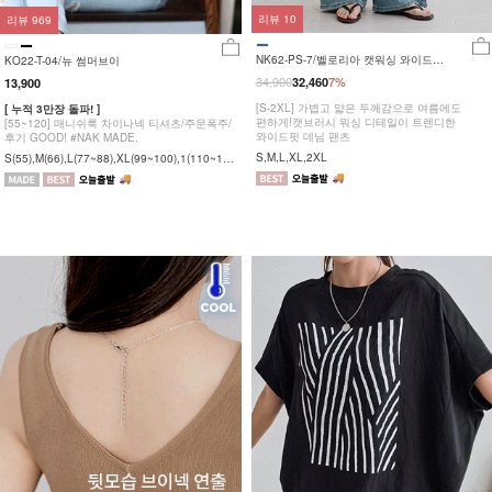
리뷰
10
리뷰
969
NK62-PS-7/벨로리아 캣워싱 와이드팬
KO22-T-04/뉴 썸머브이
츠_HR
34,900
32,460
7%
13,900
[S-2XL] 가볍고 얇은 두께감으로 여름에도
[ 누적 3만장 돌파! ]
편하게!캣브러시 워싱 디테일이 트렌디한
[55~120] 매니쉬룩 차이나넥 티셔츠/주문폭주/
와이드핏 데님 팬츠
후기 GOOD! #NAK MADE.
S,M,L,XL,2XL
S(55),M(66),L(77~88),XL(99~100),1(110~12
0)