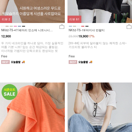
리뷰
2
리뷰
61
NK62-TS-47/페어리 민소매 니트나시
NK52-TS-19/바이샤 반팔티
_YN
23,900
12,900
19,900
17%
두 가지 네크라인을 하나로 담아, 가장 실용적인
[55~88] 피부에 달라붙지 않는 쾌적한 소재~
여름 기본 니트! 입는 순간 체감되는 쿨링감,
가오리핏 블라우스 티
이너처럼 가볍지만 단독으로도 완성되는 핏
Free
Free