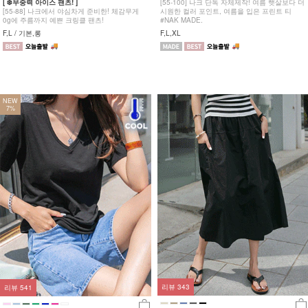
[ ❄️무중력 아이스 팬츠! ]
[55-100] 나크 단독 자체제작! 여름 햇살보다 더
[55-88] 나크에서 야심차게 준비한! 체감무게
시원한 컬러 포인트, 여름을 입은 프린트 티
0g에 주름까지 예쁜 크링클 팬츠!
#NAK MADE.
F,L / 기본,롱
F,L,XL
NEW
7%
리뷰
343
리뷰
541