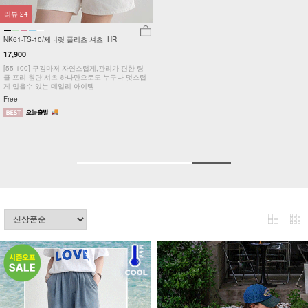
리뷰
24
NK61-TS-10/제너릿 플리츠 셔츠_HR
17,900
[55-100] 구김마저 자연스럽게,관리가 편한 링
클 프리 원단!셔츠 하나만으로도 누구나 멋스럽
게 입을수 있는 데일리 아이템
Free