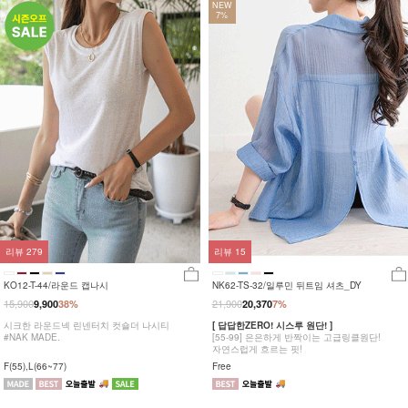
NEW
7%
리뷰
279
리뷰
15
KO12-T-44/라운드 캡나시
NK62-TS-32/일루민 뒤트임 셔츠_DY
15,900
21,900
9,900
38%
20,370
7%
시크한 라운드넥 린넨터치 컷숄더 나시티
[ 답답한ZERO! 시스루 원단! ]
#NAK MADE.
[55-99] 은은하게 반짝이는 고급링클원단!
자연스럽게 흐르는 핏!
F(55),L(66~77)
Free