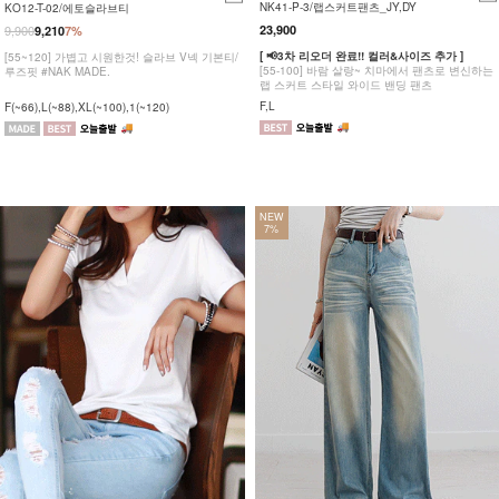
NK41-P-3/랩스커트팬츠_JY,DY
KO12-T-02/에토슬라브티
9,900
23,900
9,210
7%
[ 📢3차 리오더 완료!! 컬러&사이즈 추가 ]
[55~120] 가볍고 시원한것! 슬라브 V넥 기본티/
[55-100] 바람 살랑~ 치마에서 팬츠로 변신하는
루즈핏 #NAK MADE.
랩 스커트 스타일 와이드 밴딩 팬츠
F,L
F(~66),L(~88),XL(~100),1(~120)
NEW
7%