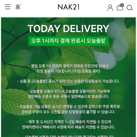
0
프
1+1 기획세트
자체제작
여름 잠옷
장마템 기획