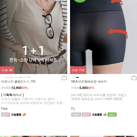
리뷰
36
리뷰
738
아르니카 쿨링티1+1_YN
NKA-U-2/똥배보정 속바지
25,800
9,900
12,900
50%
5,900
40%
[ 기획특가/1+1 ]
[44~88] 팬티와 속바지를 한번에! 가볍고
나크가 만들면 기본티도 다르다는 공식!
쫀쫀한 똥배보정 속바지 #NAK MADE.
1+1구성으로 브이넥 라운드넥 고민없이 두장
다 챙겨가세요
Free
F,L